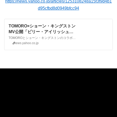
https://news.yahoo.co.jp/articles/1253108248a15f3f9d4b1
d95cfbd8d0949bfcc94
TOMORO×ショーン・キングストン
MV公開「ビリー・アイリッシュと
のコラボも決定したぜ」（音楽ナタ
TOMOROとショーン・キングストンのコラボ曲「Let Me Hold You」のミュージックビデオが、本日12月31日にTOMOROのYouTube公式チャンネルで公開された。
リー） - Yahoo!ニュース
news.yahoo.co.jp