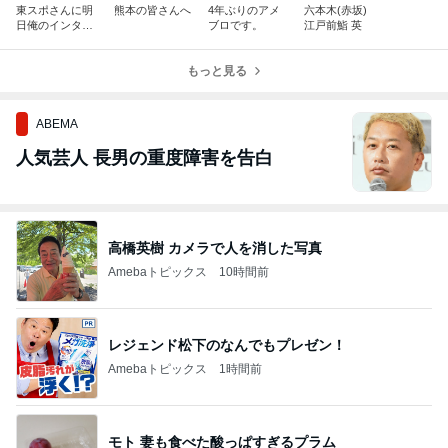
東スポさんに明
熊本の皆さんへ
4年ぶりのアメ
六本木(赤坂)
日俺のインタビ
ブロです。
江戸前鮨 英
ュー載りまし
た！
もっと見る
ABEMA
人気芸人 長男の重度障害を告白
高橋英樹 カメラで人を消した写真
Amebaトピックス
10時間前
レジェンド松下のなんでもプレゼン！
Amebaトピックス
1時間前
モト 妻も食べた酸っぱすぎるプラム