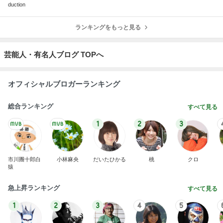
duction
ランキングをもっと見る
芸能人・有名人ブログ TOPへ
オフィシャルブロガーランキング
総合ランキング
すべて見る
1
2
3
市川團十郎白
小林麻央
だいたひかる
桃
クロ
猿
急上昇ランキング
すべて見る
1
2
3
4
5