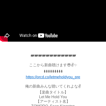
👑👑👑👑👑👑👑👑👑👑👑👑
ここから新曲聴けます😎✌️✨
⬇️⬇️⬇️⬇️⬇️⬇️⬇️⬇️⬇️
https://orcd.co/letmeholdyou_pre
俺の新曲みんな聴いてくれよな✌️
【楽曲タイトル】
Let Me Hold You
【アーティスト名】