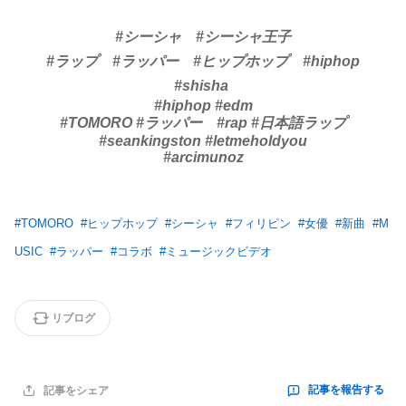
#シーシャ #シーシャ王子
#ラップ #ラッパー #ヒップホップ #hiphop
#shisha
#hiphop #edm
#TOMORO #ラッパー #rap #日本語ラップ
#seankingston #letmeholdyou
#arcimunoz
#
TOMORO
#
ヒップホップ
#
シーシャ
#
フィリピン
#
女優
#
新曲
#
M
USIC
#
ラッパー
#
コラボ
#
ミュージックビデオ
リブログ
記事を報告する
記事をシェア