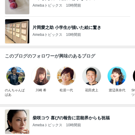
Amebaトピックス
10時間前
片岡愛之助 小学生が描いた絵に驚き
Amebaトピックス
10時間前
このブログのフォロワーが興味のあるブログ
のんちゃんば
川崎 希
松居一代
花田虎上
渡辺美奈代
S
ばあ
ツ
柴咲コウ 喜びの報告に芸能界からも祝福
Amebaトピックス
10時間前