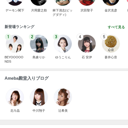
デーモン閣下
片岡愛之助
林下清志(ビッ
沢田聖子
金沢克彦
グダディ)
新登場ランキング
すべて見る
1
2
3
4
5
BEYOOOOO
島倉りか
ゆうこりん
石 安伊
蒼井心音
NDS
Ameba殿堂入りブログ
北斗晶
中川翔子
辻希美