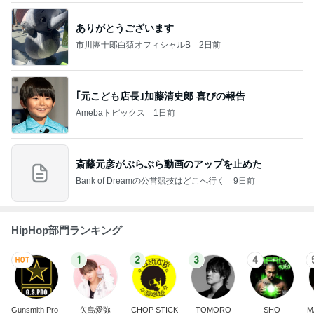
ありがとうございます
市川團十郎白猿オフィシャルB
2日前
｢元こども店長｣加藤清史郎 喜びの報告
Amebaトピックス
1日前
斎藤元彦がぶらぶら動画のアップを止めた
Bank of Dreamの公営競技はどこへ行く
9日前
HipHop部門ランキング
1
2
3
4
Gunsmith Pro
矢島愛弥
CHOP STICK
TOMORO
SHO
M