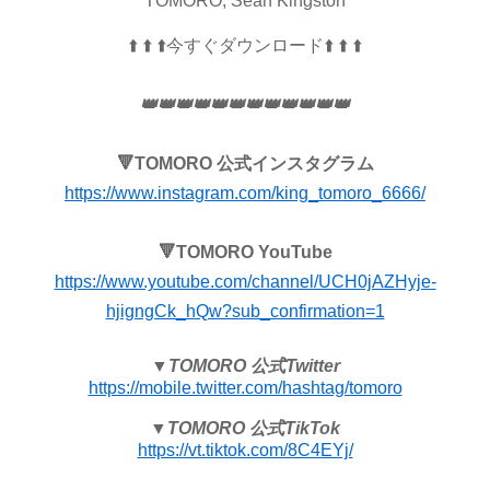
TOMORO, Sean Kingston
⬆️
⬆️
⬆️
今すぐダウンロード
⬆️
⬆️
⬆️
👑👑👑👑👑👑👑👑👑👑👑👑
🔻TOMORO 公式インスタグラム
https://www.instagram.com/king_tomoro_6666/
🔻TOMORO YouTube
https://www.youtube.com/channel/UCH0jAZHyje-
hjigngCk_hQw?sub_confirmation=1
▼TOMORO 公式Twitter
https://mobile.twitter.com/hashtag/tomoro
▼TOMORO 公式TikTok
https://vt.tiktok.com/8C4EYj/