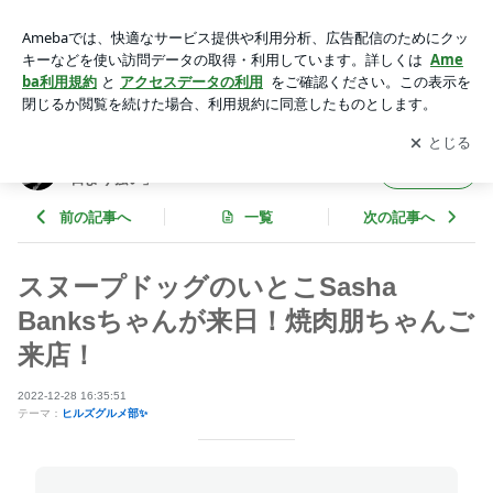
スヌープドッグのいとこSasha Banksちゃんが来日！焼肉朋ち
ゃんご来店！ | TOMOROオフィシャルブログ「明日の俺は今
アプリをダウンロードして
ブログの更新通知
を受け取りまし
開く
日より強い」Powered by Ameba
ょう。
TOMOROオフィシャルブログ「明日の俺は今
フォロー
日より強い」
前の記事へ
一覧
次の記事へ
スヌープドッグのいとこSasha
Banksちゃんが来日！焼肉朋ちゃんご
来店！
2022-12-28 16:35:51
テーマ：
ヒルズグルメ部✨