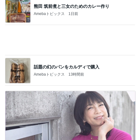
流行りのせいろ、使ってますか？
1
おうちと暮らしのレシピ 〜HOME&LIFE〜
【瓦修理詐欺】100万円と言われて…頼りな
い夫にイライラした日
2
進撃のおはるさん〜家づくり失敗したけど私は元気
です〜
洗濯物を入れるだけじゃもったいないと思
う！
3
おうちと暮らしのレシピ 〜HOME&LIFE〜
まさかのスシローとコラボ ＆夏休みごはん
におすすめの冷凍ストック！
4
おうちと暮らしのレシピ 〜HOME&LIFE〜
【元無印スタッフ】無印辞めたから、こんな
こともできるようになった！
5
65点の暮らしかた。