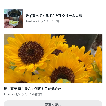
誕生日に頂いた500g以上のマンゴー
Amebaトピックス
1日前
記事を読む
エステの施術で減った体重への疑問
Amebaトピックス
16時間前
思ったより硬くなかった久々の品
Amebaトピックス
1日前
今日の出会いを話した夫との晩ごはん