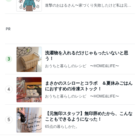
細川直美 蒸し暑さで何度も目が覚めた
Amebaトピックス
17時間前
記事を読む
母が作ってくれた長崎ちゃんぽん
Amebaトピックス
1日前