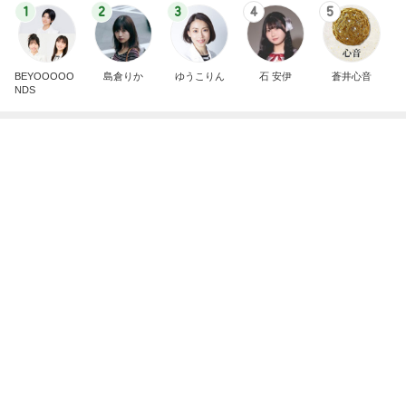
早くも完走した11店舗の購入品
Amebaトピックス
1日前
記事を読む
にこみとパンで開拓した新境地
Amebaトピックス
1日前
萎んだ気持ちが息を吹き返したお話
Amebaトピックス
1日前
熊田 筑前煮と三女のためのカレー作り
Amebaトピックス
1日前
話題の幻のパンをカルディで購入