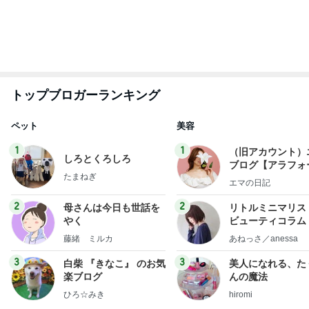
もっと見る
実がならず花も咲かない寂しい庭
Amebaトピックス
20時間前
夢の未来を体験できるという好奇心
Amebaトピックス
1日前
飲み過ぎて土産に持たされた物
Amebaトピックス
1日前
神がかってる掃除機
Amebaトピックス
3時間前