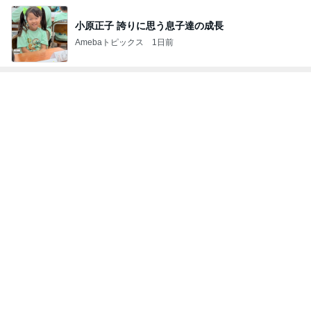
小原正子 誇りに思う息子達の成長
Amebaトピックス
1日前
トップブロガーランキング
ペット
美容
1
1
（旧アカウント）
しろとくろしろ
ブログ【アラフォ
たまねぎ
社売却セカンドラ
エマの日記
フ】
2
2
母さんは今日も世話を
リトルミニマリス
やく
ビューティコラム 
little minimalist'
藤緒 ミルカ
あねっさ／anessa
uty colum
3
3
白柴 『きなこ』 のお気
美人になれる、た
楽ブログ
んの魔法
ひろ☆みき
hiromi