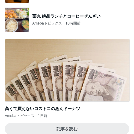
BEYOOOOO
島倉りか
ゆうこりん
石 安伊
蒼井心音
NDS
芸能人・有名人ブログ TOPへ
レジェンド松下のなんでもプレゼン！
Amebaトピックス
3時間前
妥協しなくてよかったヘアアイロン
Amebaトピックス
10時間前
市川由紀乃 母とクラフトビール
Amebaトピックス
1日前