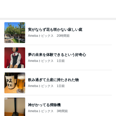
オフィシャルブロガーランキング
総合ランキング
すべて見る
1
2
3
市川團十郎白
小林麻央
だいたひかる
桃
クロ
猿
急上昇ランキング
すべて見る
1
2
3
4
5
デーモン閣下
片岡愛之助
林下清志(ビッ
沢田聖子
金沢克彦
グダディ)
新登場ランキング
すべて見る
1
2
3
4
5