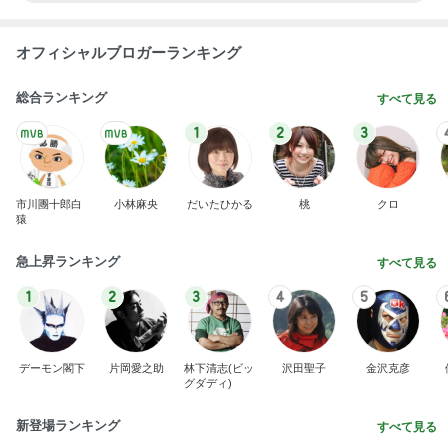
堀ちえみ 可愛いトルコ桔梗の小夏
Amebaトピックス
1日前
床が汚くなる猫の可愛いしぐさ
Amebaトピックス
20時間前