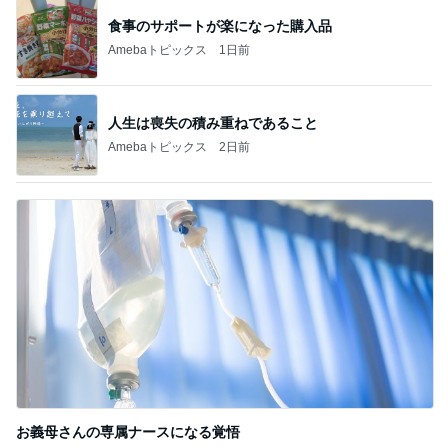
細川直美 咲き始めたサルスベリの花
Amebaトピックス
1日前
記事を読む
プロの指示で進む冗談みたいな悪路
Amebaトピックス
17時間前
神がかってる掃除機
Amebaトピックス
3時間前
夜パンツで失敗が少なくなった娘
Amebaトピックス
2日前