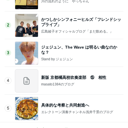
川の流れのように やっちゃん
かつしかシンフォニーヒルズ「フレンドシッ
プライブ」
2
広島綾子オフィシャルブログ「まだ飲める。」
ジェジュン、The Wave は明るい曲なのか
な？
3
Stand by ジェジュン
新版 京都橘高校吹奏楽部 ⑮ 相性
4
masato1384のブログ
具体的な考察と共同創造へ
5
エレクトーン演奏チャンネル浅井千景のブログ