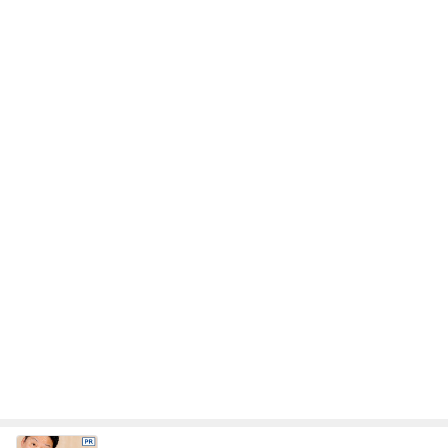
レジェンド松下のなんでもプレゼン！
Amebaトピックス
16時間前
案の定カッチカチになった小豆アイス
Amebaトピックス
9時間前
だいた 怖くなるチキン食べ比べ
Amebaトピックス
2日前
果肉が贅沢に入った美味しいパフェ
Amebaトピックス
1日前