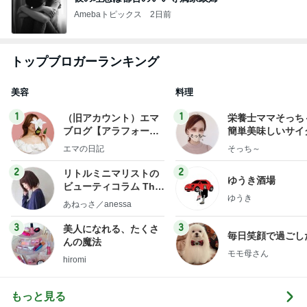
Amebaトピックス
2日前
トップブロガーランキング
美容
料理
1
1
（旧アカウント）エマ
栄養士ママそっち
ブログ【アラフォー会
簡単美味しいサイ
社売却セカンドライ
献立
エマの日記
そっち～
フ】
2
2
リトルミニマリストの
ゆうき酒場
ビューティコラム The
ゆうき
little minimalist's bea
あねっさ／anessa
uty colum
3
3
美人になれる、たくさ
毎日笑顔で過ごし
んの魔法
モモ母さん
hiromi
もっと見る