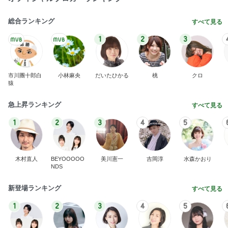
総合ランキング
すべて見る
1
2
3
市川團十郎白
小林麻央
だいたひかる
桃
クロ
猿
急上昇ランキング
すべて見る
1
2
3
4
5
木村直人
BEYOOOOO
美川憲一
吉岡淳
水森かおり
NDS
新登場ランキング
すべて見る
1
2
3
4
5