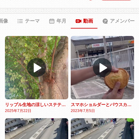
画像
テーマ
年月
動画
アメンバー
リップル生地の涼しいステテコパンツ
スマホショルダーとパウスカート
2025年7月22日
2023年7月5日