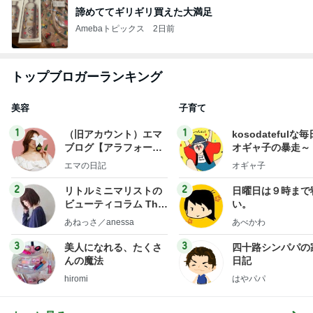
諦めててギリギリ買えた大満足
Amebaトピックス
2日前
トップブロガーランキング
美容
子育て
1
1
（旧アカウント）エマ
kosodatefulな毎
ブログ【アラフォー会
オギャ子の暴走～
社売却セカンドライ
エマの日記
オギャ子
フ】
2
2
リトルミニマリストの
日曜日は９時まで
ビューティコラム The
い。
little minimalist's bea
あねっさ／anessa
あべかわ
uty colum
3
3
美人になれる、たくさ
四十路シンパパの
んの魔法
日記
hiromi
はやパパ