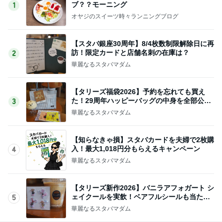
ブ？？モーニング
1
オヤジのスイーツ時々ランニングブログ
【スタバ銀座30周年】8/4枚数制限解除日に再
訪！限定カードと店舗名刺の在庫は？
2
華麗なるスタバマダム
【タリーズ福袋2026】予約を忘れても買え
た！29周年ハッピーバッグの中身を全部公開
3
8/5～
華麗なるスタバマダム
【知らなきゃ損】スタバカードを夫婦で2枚購
入！最大1,018円分もらえるキャンペーン
4
華麗なるスタバマダム
【タリーズ新作2026】バニラアフォガート シ
ェイクールを実飲！ベアフルシールも当たっ
5
た！
華麗なるスタバマダム