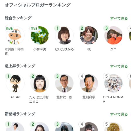
オフィシャルブロガーランキング
総合ランキング
すべて見る
1
2
3
市川團十郎白
小林麻央
だいたひかる
桃
クロ
猿
急上昇ランキング
すべて見る
1
2
3
4
5
AKB48
たんぽぽ川村
北村総一朗
北別府学
OCHA NORM
エミコ
A
新登場ランキング
すべて見る
1
2
3
4
5