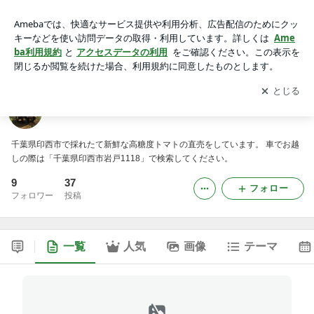
とまとのソメヤ
アプリをダウンロードして
ブログの更新通知
を受け取りまし
開く
ょう。
とまとのソメヤ
千葉県印西市で採れたて新鮮な高糖度トマトの直売をしています。 車でお越
しの際は「千葉県印西市岩戸1118」で検索してください。
9
37
フォロー
フォロワー
投稿
一覧
人気
画像
テーマ