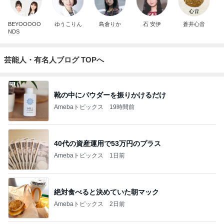
BEYOOOOO
ゆうこりん
島倉りか
石 安伊
蒼井心音
NDS
芸能人・有名人ブログ TOPへ
靴の中にパウダーを振りかけるだけ
Amebaトピックス
19時間前
40代の資産運用で53万円のプラス
Amebaトピックス
1日前
絶対食べると決めていた朝マック
Amebaトピックス
2日前