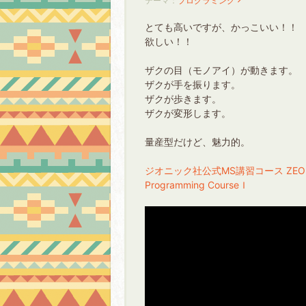
テーマ：
プログラミング
とても高いですが、かっこいい！！
欲しい！！
ザクの目（モノアイ）が動きます。
ザクが手を振ります。
ザクが歩きます。
ザクが変形します。
量産型だけど、魅力的。
ジオニック社公式MS講習コース ZEONIC
Programming CourseＩ