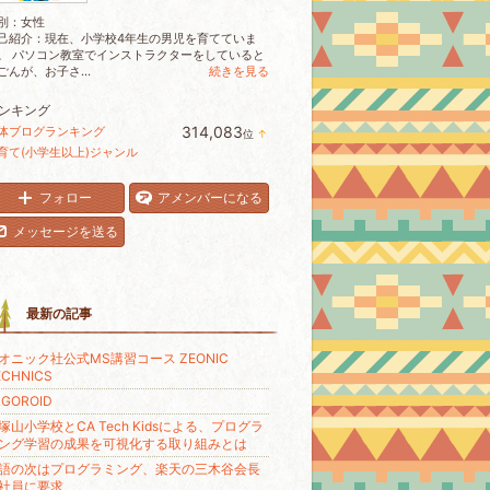
別：
女性
己紹介：現在、小学校4年生の男児を育てていま
。 パソコン教室でインストラクターをしていると
ごんが、お子さ...
続きを見る
ンキング
314,083
体ブログランキング
位
↑
ラ
育て(小学生以上)ジャンル
ン
キ
ン
フォロー
アメンバーになる
グ
上
メッセージを送る
昇
最新の記事
オニック社公式MS講習コース ZEONIC
ECHNICS
LGOROID
塚山小学校とCA Tech Kidsによる、プログラ
ング学習の成果を可視化する取り組みとは
語の次はプログラミング、楽天の三木谷会長
社員に要求