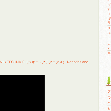
プ
ず
「
ば
り
N
治
イ
カ
ン
リ
 TECHNICS（ジオニックテクニクス） Robotics and
プ
その
パ
セ