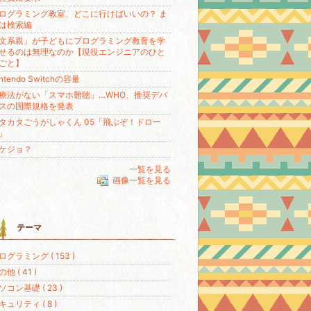
ログラミング教室、どこに行けばいいの？ ま
は検索編
文系親」が子どもにプログラミング教育を学
せるのは無理なのか【現役エンジニアのひと
ごと】
intendo Switchの容量
療法がない「スマホ難聴」…WHO、推奨デバ
スの国際規格を発表
タカタごうがしゃくん 05「飛ぶぞ！ドロー
」
ケジョ？
一覧を見る
画像一覧を見る
テーマ
ログラミング ( 153 )
他 ( 41 )
ソコン基礎 ( 23 )
キュリティ ( 8 )