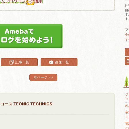
性
自
す
ま
ラ
全
子
記事一覧
画像一覧
次ページ
>>
ジ
T
ス ZEONIC TECHNICS
A
帝
ミ
英
が