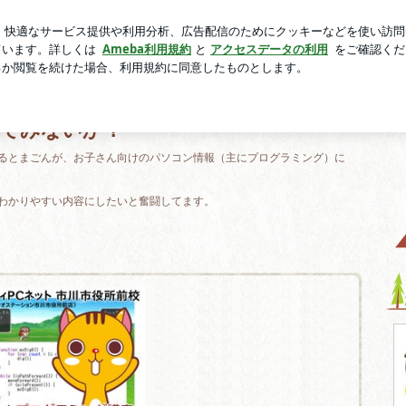
った旅行の現実
芸能人ブログ
人気ブログ
新規登録
ロ
てみないか？
るとまごんが、お子さん向けのパソコン情報（主にプログラミング）に
わかりやすい内容にしたいと奮闘してます。