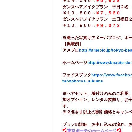
￥１４．０４０→
￥９，８２８
ダンスヘアメイクプラン 
￥１０，８００→
￥７，５６０
ダンスヘアメイクプラン 土日
￥１２，９６０→
￥９，０７２
※撮った写真はアメーバブログ、ホー
【掲載例】
アメブロ
http://ameblo.jp/tokyo-b
ホームページ
http://www.beaute-de-
フェイスブック
https://www.facebo
tab=photos_albums
※ヘアセット、着付けのみのご利用
加オプション、レンタル髪飾り、お
す。
※２名さま以上の割引価格とキャン
プランの詳細、お申し込みの流れ、お
東京ボーテのホームページ