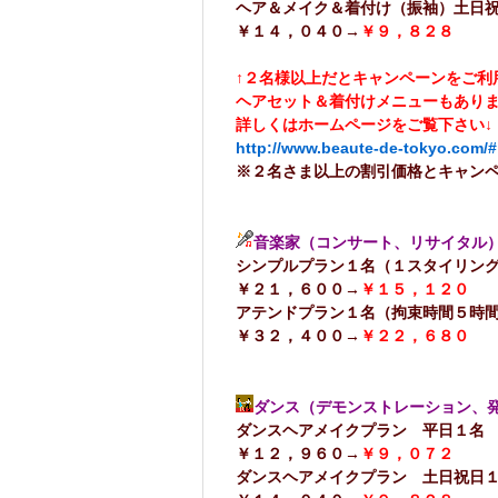
ヘア＆メイク＆着付け（振袖）土日
￥１４，０４０→
￥９，８２８
↑２名様以上だとキャンペーンをご利
ヘアセット＆着付けメニューもあり
詳しくはホームページをご覧下さい↓
http://www.beaute-de-tokyo.com/#
※２名さま以上の割引価格とキャン
音楽家（コンサート、リサイタル）
シンプルプラン１名（１スタイリン
￥２１，６００→
￥１５，１２０
アテンドプラン１名（拘束時間５
￥３２，４００→
￥２２，６８０
ダンス（デモンストレーション、
ダンスヘアメイクプラン 
￥１２，９６０→
￥９，０７２
ダンスヘアメイクプラン 土日