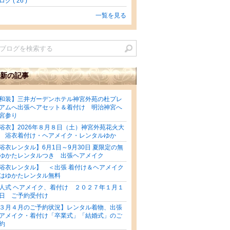
グ ( 26 )
一覧を見る
新の記事
和装】三井ガーデンホテル神宮外苑の杜プレ
アムへ出張ヘアセット＆着付け 明治神宮へ
宮参り
浴衣】2026年８月８日（土）神宮外苑花火大
 浴衣着付け・ヘアメイク・レンタルゆか
浴衣レンタル】6月1日～9月30日 夏限定の無
ゆかたレンタルつき 出張ヘアメイク
浴衣レンタル】 ＜出張 着付け＆ヘアメイク
はゆかたレンタル無料
人式 ヘアメイク、着付け ２０２７年１月１
日 ご予約受付け
３月４月のご予約状況】レンタル着物、出張
アメイク・着付け「卒業式」「結婚式」のご
約