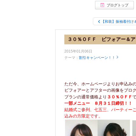
お問い合わせ info@beaute-de-tokyo.com
ブログトップ
【和装】振袖着付け
３０％ＯＦＦ ビフォアー＆ア
2015年01月06日
テーマ：
割引キャンペーン！！
ただ今、ホームページよりお申込み
ビフォアーとアフターの画像をブロ
プランの通常価格より
３０％ＯＦＦ
一部メニュー ８月３１日締切！！
結婚式ご参列、七五三、パーティー
込みの方限定です。