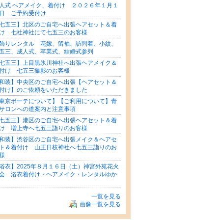
人式 ヘアメイク、着付け ２０２６年１月１
日 ご予約受付け
七五三】北区のご自宅へ出張ヘアセット＆着
け 七社神社にて七五三のお客様
飾りレンタル 花嫁、留袖、訪問着、小紋、
五三、成人式、卒業式、結婚式参列
七五三】上目黒氷川神社へ出張ヘアメイク＆
付け 七五三撮影のお客様
和装】中央区のご自宅へ出張【ヘアセット＆
付け】のご依頼をいただきました
東京ボーテについて】【ご利用について】青
サロンへの道案内と注意事項
七五三】港区のご自宅へ出張ヘアセット＆着
け 増上寺へ七五三詣りのお客様
和装】渋谷区のご自宅へ出張メイク＆ヘアセ
ト＆着付け 山王日枝神社へ七五三詣りのお
様
浴衣】2025年８月１６日（土）神宮外苑花火
会 浴衣着付け・ヘアメイク・レンタルゆか
一覧を見る
画像一覧を見る