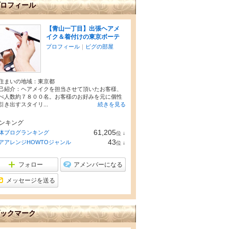
ロフィール
【青山一丁目】出張ヘアメ
イク＆着付けの東京ボーテ
プロフィール
｜
ピグの部屋
住まいの地域：
東京都
己紹介：ヘアメイクを担当させて頂いたお客様、
べ人数約７８００名。お客様のお好みを元に個性
引き出すスタイリ...
続きを見る
ンキング
61,205
体ブログランキング
位
↓
ラ
43
アアレンジHOWTOジャンル
位
↓
ン
ラ
キ
ン
ン
キ
フォロー
アメンバーになる
グ
ン
下
グ
メッセージを送る
降
下
降
ックマーク