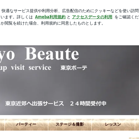
新規登録
ログイ
最高の温泉
芸能人ブログ
人気ブログ
参道 ヘアメイク・着付け出張・着物レンタル ブライダル/花嫁和
パーティー
ステージ＆撮影
レッスン
ーテ