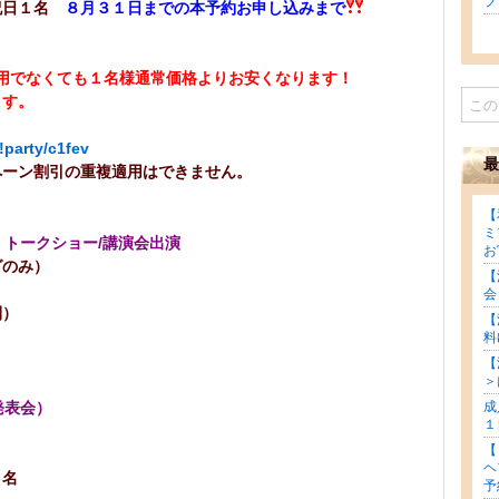
ブロ
祝日１名
８月３１日までの本予約お申し込みまで
用でなくても１名様通常価格よりお安くなります！
ます。
!party/c1fev
最
ペーン割引の重複適用はできません。
【
ミ
トークショー/講演会出演
お
グのみ）
【
会
時間）
【
料
【
＞
成
発表会）
１
平日１名
【
ヘ
祝日１名
予