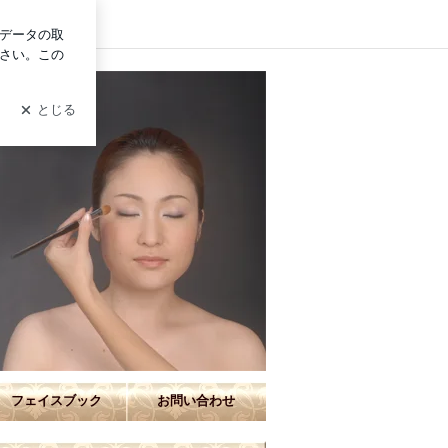
ン
装/結婚式参列/音楽家/舞台メイク/七五三/成人式/撮影
フェイスブック
お問い合わせ