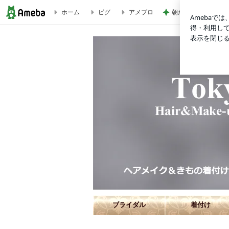
ホーム
ピグ
アメブロ
朝から1人で入った
３０％ＯＦＦ ビフォアー＆アフターキャンペーン | 青山・表
ブライダル
着付け
ヘアメイク＆着物きつけの出張サービス 東京ボ
ホームページ http://www.beaute-de-tokyo.com