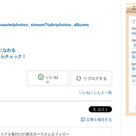
こ
フ
.beaute/photos_stream?tab=photos_albums
m
H
r
になれる
yo
たらチェック！
現
j
潜
m
いいね
リブログする
81
いいね！した人一覧
ポスト
記事を報告する
メイク＆着付けの東京ボーテ
さんをフォロー