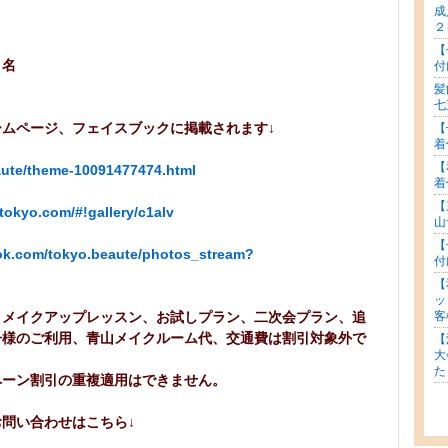
成
平日２名
２
【
祝日２名
付
髪
七
ムページ、フェイスブックに掲載されます↓
【
着
【
eaute/theme-10091477474.html
着
【
tokyo.com/#!gallery/c1alv
山
【
ok.com/tokyo.beaute/photos_stream?
付
【
ッ
客
、メイクアップレッスン、お試しプラン、二次会プラン、追
子様のご利用、青山メイクルーム代、交通費は割引対象外で
【
大
た
ペーン割引の重複適用はできません。
問い合わせはこちら↓