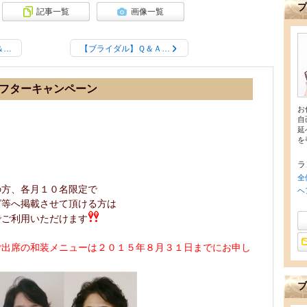
プ
記事一覧
画像一覧
＆…
【ブライダル】Ｑ＆Ａ…
フターキャンペーン
お
自
延
を
ラ
全
の方、各月１０名限定で
ヘ
グ等へ掲載させて頂ける方は
でご利用いただけます
ご出席の和装メニューは２０１５年８月３１日までにお申し
ブ