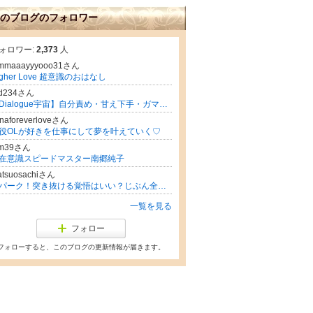
のブログのフォロワー
ォロワー:
2,373
人
mmaaayyyooo31さん
igher Love 超意識のおはなし
ed234さん
【Dialogue宇宙】自分責め・甘え下手・ガマンしちゃうまじめ長女気質の繊細さんが異次元の浄化で自分大好き100%になる方法
naforeverloveさん
役OLが好きを仕事にして夢を叶えていく♡
um39さん
在意識スピードマスター南郷純子
atsuosachiさん
スパーク！突き抜ける覚悟はいい？じぶん全開！３姉妹の母／桁違いな幸せの新常識／お金と自分らしさの専門家【オーストラリア↔︎日本】
一覧を見る
フォロー
フォローすると、このブログの更新情報が届きます。