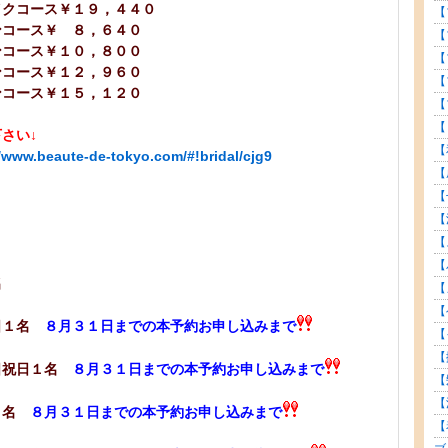
ス￥１９，４４０
【
ンコース￥ ８，６４０
【
￥１０，８００
【
￥１２，９６０
【
￥１５，１２０
【
【
さい↓
【
www.beaute-de-tokyo.com/#!bridal/cjg9
【
【
【
日１名
【
【
祝日１名
【
【
日１名
８月３１日までの本予約お申し込みまで
【
【
日祝日１名
８月３１日までの本予約お申し込みまで
【
【
日１名
８月３１日までの本予約お申し込みまで
【