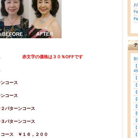
お
F
F
テ
ンコース
赤文字の価格は３０％OFFです
割
【
ターンコース
45
【
パターンコース
【
【
パターンコース
【
【
ン２パターンコース
【
【
ン３パターンコース
【
トコース ￥１６，２００
【