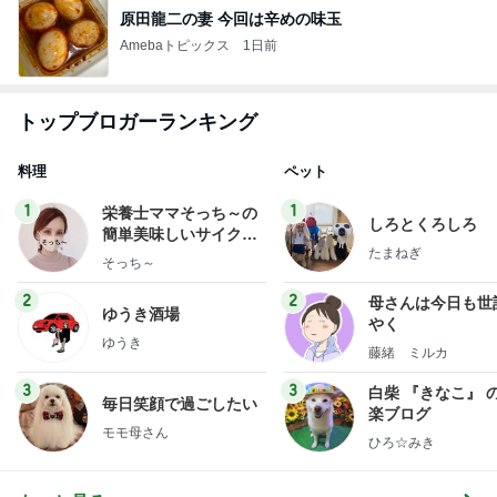
原田龍二の妻 今回は辛めの味玉
Amebaトピックス
1日前
トップブロガーランキング
料理
ペット
1
1
栄養士ママそっち～の
しろとくろしろ
簡単美味しいサイクル
たまねぎ
献立
そっち～
2
2
母さんは今日も世
ゆうき酒場
やく
ゆうき
藤緒 ミルカ
3
3
白柴 『きなこ』 
毎日笑顔で過ごしたい
楽ブログ
モモ母さん
ひろ☆みき