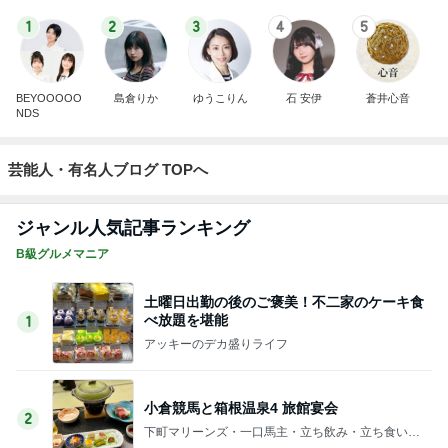
1
2
3
4
5
BEYOOOOO
島倉りか
ゆうこりん
石 安伊
蒼井心音
NDS
芸能人・有名人ブログ TOPへ
ジャンル人気記事ランキング
B級グルメマニア
土曜日出勤の後のご褒美！不二家のケーキ食
べ放題を堪能
1
アッキーのデカ盛りライフ
小倉競馬と箱根温泉4 旅館宴会
2
下町マリーンズ・一口馬主・立ち飲み・立ち食いそ
ば