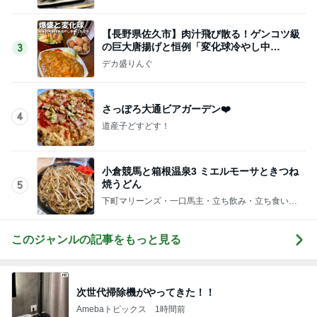
【長野県佐久市】肉汁飛び散る！ゲンコツ級
の巨大唐揚げと恒例「変化球冷やし中
3
華」！！〜李紅蘭さん〜
デカ盛りんぐ
さっぽろ大通ビアガーデン❤️
4
道産子どすどす！
小倉競馬と箱根温泉3 ミエルモーサときつね
焼うどん
5
下町マリーンズ・一口馬主・立ち飲み・立ち食いそ
ば
このジャンルの記事をもっと見る
次世代掃除機がやってきた！！
Amebaトピックス
1時間前