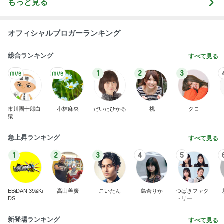
もっと見る
オフィシャルブロガーランキング
総合ランキング
すべて見る
1
2
3
市川團十郎白
小林麻央
だいたひかる
桃
クロ
猿
急上昇ランキング
すべて見る
1
2
3
4
5
EBiDAN 39&Ki
高山善廣
こいたん
島倉りか
つばきファク
DS
トリー
新登場ランキング
すべて見る