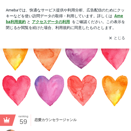
オネエ占い師TO-RUの恋愛駆け込み寺｜愛もお金もザックザ
ク♪人生上書き開運術
アプリをダウンロードして
ブログの更新通知
を受け取りまし
開く
ょう。
ranking
59
恋愛カウンセラージャンル