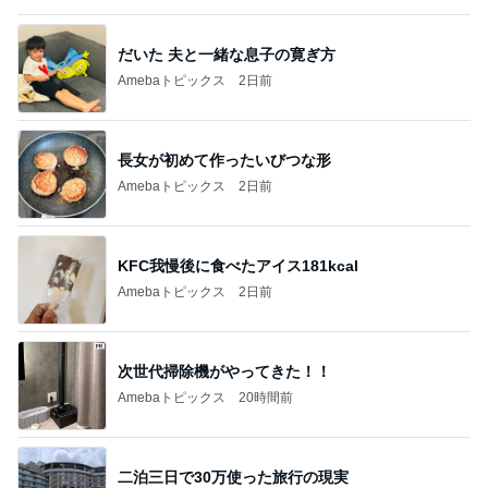
市川團十郎白
小林麻央
だいたひかる
桃
クロ
猿
急上昇ランキング
すべて見る
1
2
3
4
5
木村直人
BEYOOOOO
美川憲一
吉岡淳
水森かおり
NDS
新登場ランキング
すべて見る
1
2
3
4
5
BEYOOOOO
島倉りか
ゆうこりん
MOMIママ
石 安伊
NDS
芸能人・有名人ブログ TOPへ