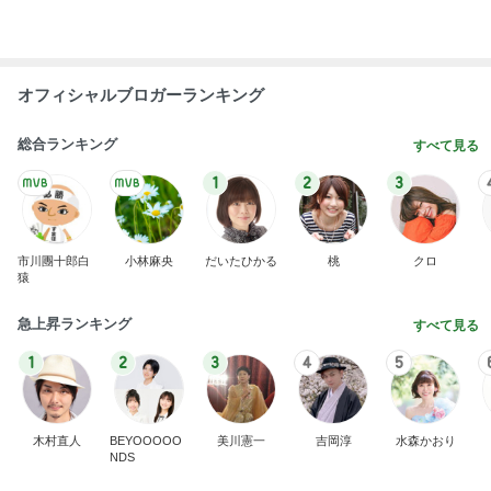
Amebaトピックス
2日前
お稽古帰りに眺めた祭りの人混み
Amebaトピックス
2日前
記事を読む
最近食べた美味し過ぎた貝のお刺身