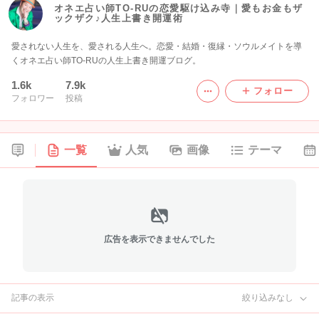
オネエ占い師TO-RUの恋愛駆け込み寺｜愛もお金もザ
ックザク♪人生上書き開運術
愛されない人生を、愛される人生へ。恋愛・結婚・復縁・ソウルメイトを導
くオネエ占い師TO-RUの人生上書き開運ブログ。
1.6k
7.9k
フォロー
フォロワー
投稿
一覧
人気
画像
テーマ
広告を表示できませんでした
記事の表示
絞り込みなし