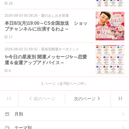
18
2026-08-03 00:38:26
・
愛のおしおき部屋
本日8/3(月)19:00～CS全国放送 ショッ
プチャンネルに出演するわよ～
17
2026-08-02 21:59:32
・
星座別開運キーポイント
✨今日の星座別 開運メッセージ✨～恋愛
運＆金運アップアドバイス～
9
1
ページ（全
792
ページ中）
前のページ
次のページ
月別
テーマ別