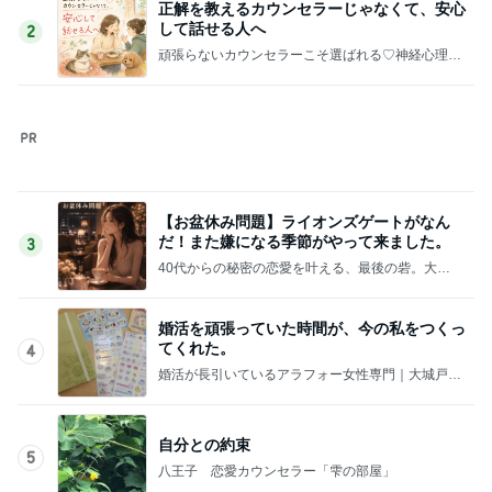
美奈代 助けてもらい機種移行
Amebaトピックス
20時間前
夫の8月の帰国がなくなった理由
Amebaトピックス
21時間前
記事を読む