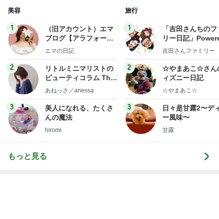
長女が初めて作ったいびつな形
Amebaトピックス
2日前
KFC我慢後に食べたアイス181kcal
Amebaトピックス
2日前
次世代掃除機がやってきた！！
Amebaトピックス
20時間前
二泊三日で30万使った旅行の現実
Amebaトピックス
1日前