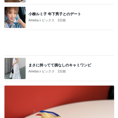
の恋愛カウンセラー✕恋愛アルゴリズム 三城あ
まね
正解を教えるカウンセラーじゃなくて、安心
して話せる人へ
2
頑張らないカウンセラーこそ選ばれる♡神経心理学
メソッド
【お盆休み問題】ライオンズゲートがなん
だ！また嫌になる季節がやって来ました。
3
40代からの秘密の恋愛を叶える、最後の砦。大人
の恋愛カウンセラー✕恋愛アルゴリズム 三城あ
まね
婚活を頑張っていた時間が、今の私をつくっ
てくれた。
4
婚活が長引いているアラフォー女性専門｜大城戸飛
鳥ブログ
自分との約束
5
八王子 恋愛カウンセラー「雫の部屋」
このジャンルの記事をもっと見る