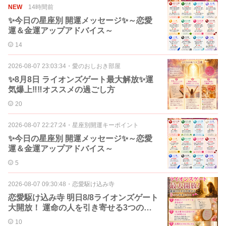
NEW
14時間前
✨今日の星座別 開運メッセージ✨～恋愛
運＆金運アップアドバイス～
14
2026-08-07 23:03:34
・
愛のおしおき部屋
✨8月8日 ライオンズゲート最大解放✨運
気爆上‼️‼️オススメの過ごし方
20
2026-08-07 22:27:24
・
星座別開運キーポイント
✨今日の星座別 開運メッセージ✨～恋愛
運＆金運アップアドバイス～
5
2026-08-07 09:30:48
・
恋愛駆け込み寺
恋愛駆け込み寺 明日8/8ライオンズゲート
大開放！ 運命の人を引き寄せる3つのお
まじない
10