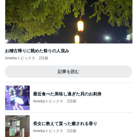
移動着に選んだ一番楽ちんな服
Amebaトピックス
1日前
記事を読む
呆れるしかなかった彼女の言葉
Amebaトピックス
22時間前
ジャンル人気記事ランキング
恋愛カウンセラー
LINE公式無料特典配信中/彼発信のLINEが来
る！魔法のLINEテンプレ+添削付き
1
40代からの秘密の恋愛を叶える、最後の砦。大人