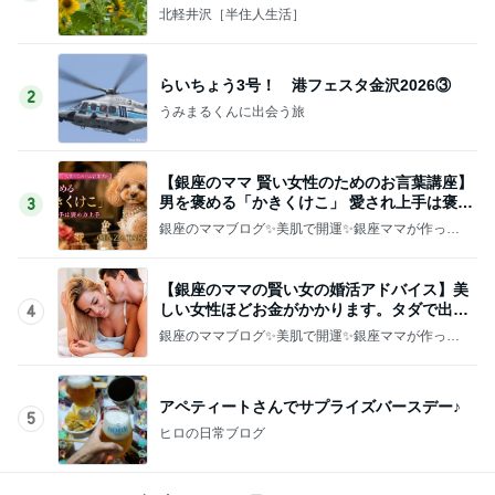
北軽井沢［半住人生活］
らいちょう3号！ 港フェスタ金沢2026③
2
うみまるくんに出会う旅
【銀座のママ 賢い女性のためのお言葉講座】
男を褒める「かきくけこ」 愛され上手は褒め
3
方上手
銀座のママブログ✨美肌で開運✨銀座ママが作った
化粧品✨銀座クラブ高嶋25歳で開店✨高嶋りえ子
お着物でエルメス バーキン コーデ
【銀座のママの賢い女の婚活アドバイス】美
しい女性ほどお金がかかります。タダで出会
4
えると思うなよ
銀座のママブログ✨美肌で開運✨銀座ママが作った
化粧品✨銀座クラブ高嶋25歳で開店✨高嶋りえ子
お着物でエルメス バーキン コーデ
アペティートさんでサプライズバースデー♪
5
ヒロの日常ブログ