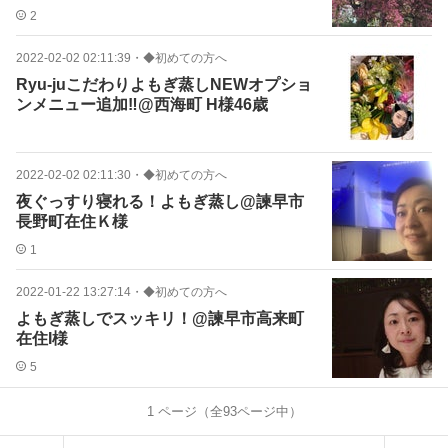
2
2022-02-02 02:11:39
・
◆初めての方へ
Ryu-juこだわりよもぎ蒸しNEWオプショ
ンメニュー追加‼️@西海町 H様46歳
2022-02-02 02:11:30
・
◆初めての方へ
夜ぐっすり寝れる！よもぎ蒸し@諫早市
長野町在住Ｋ様
1
2022-01-22 13:27:14
・
◆初めての方へ
よもぎ蒸しでスッキリ！@諫早市高来町
在住I様
5
1
ページ（全
93
ページ中）