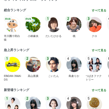
総合ランキング
すべて見る
1
2
3
市川團十郎白
小林麻央
だいたひかる
桃
クロ
猿
急上昇ランキング
すべて見る
1
2
3
4
5
EBiDAN 39&Ki
高山善廣
こいたん
島倉りか
つばきファク
DS
トリー
新登場ランキング
すべて見る
1
2
3
4
5