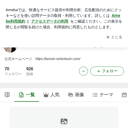
長崎県諫早市鶴田町にある美容サロンRyu-ju
アプリをダウンロードして
ブログの更新通知
を受け取りまし
開く
ょう。
長崎県諫早市鶴田町にある美容サロンRyu-ju
公式ホームページ https://tamari-seikotsuin.com/
70
926
フォロー
フォロワー
投稿
一覧
人気
画像
テーマ