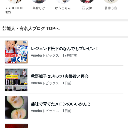
BEYOOOOO
島倉りか
ゆうこりん
石 安伊
蒼井心音
NDS
芸能人・有名人ブログ TOPへ
レジェンド松下のなんでもプレゼン！
Amebaトピックス
17時間前
秋野暢子 25年ぶり夫婦役と再会
Amebaトピックス
1日前
趣味で育てたメロンのいいかんじ
Amebaトピックス
1日前