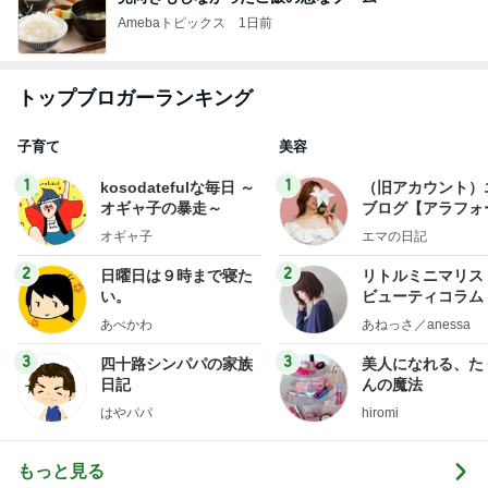
Amebaトピックス
1日前
トップブロガーランキング
子育て
美容
1
1
kosodatefulな毎日 ～
（旧アカウント）
オギャ子の暴走～
ブログ【アラフォ
社売却セカンドラ
オギャ子
エマの日記
フ】
2
2
日曜日は９時まで寝た
リトルミニマリス
い。
ビューティコラム 
little minimalist'
あべかわ
あねっさ／anessa
uty colum
3
3
四十路シンパパの家族
美人になれる、た
日記
んの魔法
はやパパ
hiromi
もっと見る