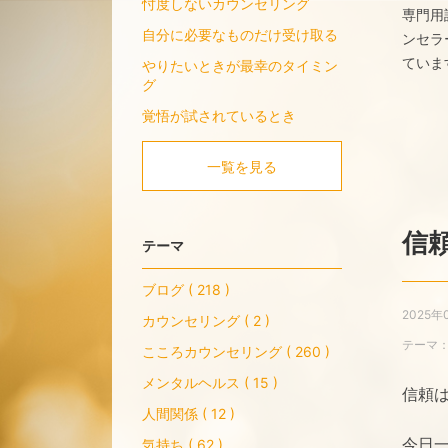
忖度しないカウンセリング
専門用
自分に必要なものだけ受け取る
ンセラ
ていま
やりたいときが最幸のタイミン
グ
覚悟が試されているとき
一覧を見る
信
テーマ
ブログ ( 218 )
2025年
カウンセリング ( 2 )
テーマ
こころカウンセリング ( 260 )
メンタルヘルス ( 15 )
信頼
人間関係 ( 12 )
今日
気持ち ( 62 )