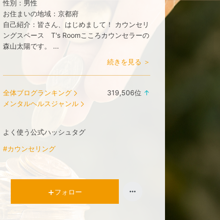
性別：
男性
お住まいの地域：
京都府
自己紹介：
皆さん、はじめまして！ カウンセリ
ングスペース T's Roomこころカウンセラーの
森山太陽です。 ...
続きを見る ＞
全体ブログランキング
319,506
位
↑
ラ
メンタルヘルスジャンル
ン
キ
よく使う公式ハッシュタグ
ン
グ
#カウンセリング
上
昇
フォロー