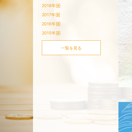
開
2018
年
く
開
2017
年
く
開
2016
年
く
開
2015
年
く
開
く
一覧を見る