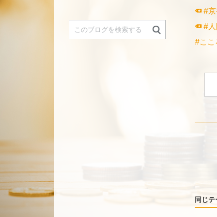
#京
#
#ここ
同じテ