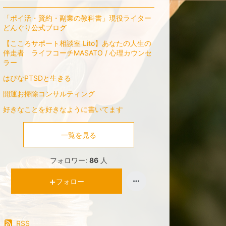
「ポイ活・賢約・副業の教科書」現役ライター
どんぐり公式ブログ
【こころサポート相談室 Lito】あなたの人生の
伴走者 ライフコーチMASATO / 心理カウンセ
ラー
はぴなPTSDと生きる
開運お掃除コンサルティング
好きなことを好きなように書いてます
一覧を見る
フォロワー:
86
人
フォロー
RSS