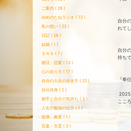
ご案内 ( 28 )
ゆめのたねラジオ ( 72 )
自分
私の想い ( 23 )
れて
日記 ( 28 )
結婚 ( 1 )
自分
ＳＮＳ ( 7 )
持ち
婚活・恋愛 ( 13 )
心の在り方 ( 17 )
『奉
自分の人生の歩き方 ( 22 )
自分自身 ( 2 )
2025
相手と自分の気持ち ( 3 )
ここ
人生の勉強の仕方 ( 1 )
指導、教育 ( 1 )
言葉・言霊 ( 3 )