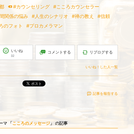
都
#カウンセリング
#こころカウンセラー
人間関係の悩み
#人生のシナリオ
#禅の教え
#信頼
ろのフォト
#プロカメラマン
いいね
コメントする
リブログする
32
いいね！した人一覧
ポスト
記事を報告する
ーマ 「
こころのメッセージ
」 の記事