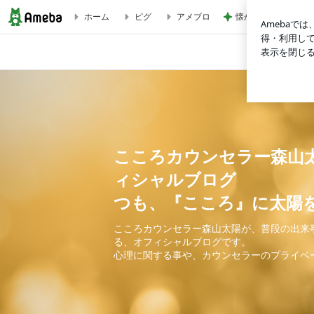
懐かしくて即買いし
ホーム
ピグ
アメブロ
こころカウンセラー森山太陽 オフ
こころカウンセ
ィシャル
つも、『こころ』に太陽
こころカウンセラー森山太陽が、普段の出来
る、オフィシャルブログです。
心理に関する事や、カウンセラーのプライベ