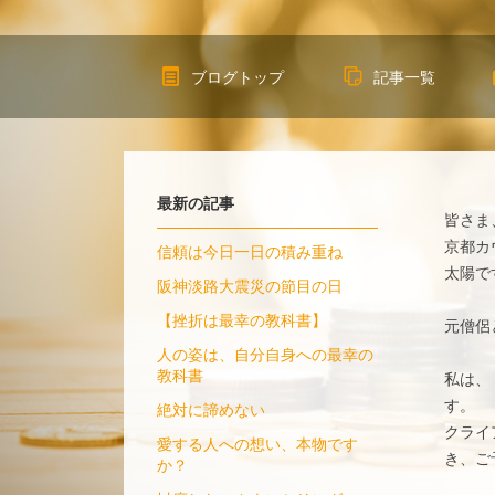
ブログトップ
記事一覧
最新の記事
皆さま
京都カ
信頼は今日一日の積み重ね
太陽で
阪神淡路大震災の節目の日
【挫折は最幸の教科書】
元僧侶
人の姿は、自分自身への最幸の
教科書
私は、
す。
絶対に諦めない
クライ
愛する人への想い、本物です
き、ご
か？