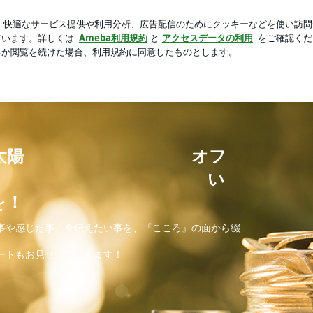
たカフェゼリー
芸能人ブログ
人気ブログ
新規登録
ィシャルブログ いつも、『こころ』
Posts
Ameblo
ラー森山太陽 オフ
ブログ い
を！
事や感じた事、今伝えたい事を、『こころ』の面から綴
ートもお見せしていきます！