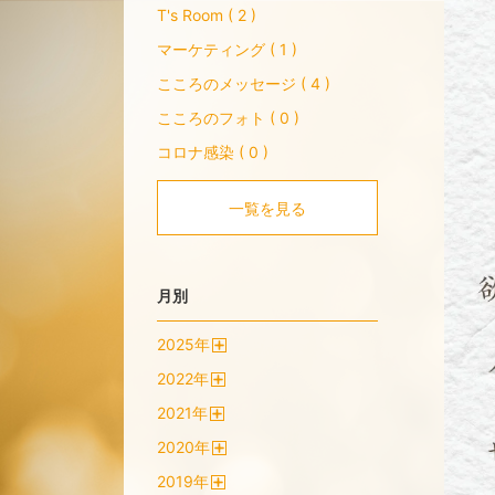
T's Room ( 2 )
マーケティング ( 1 )
こころのメッセージ ( 4 )
こころのフォト ( 0 )
コロナ感染 ( 0 )
一覧を見る
月別
2025
年
開
2022
年
く
開
2021
年
く
開
2020
年
く
開
2019
年
く