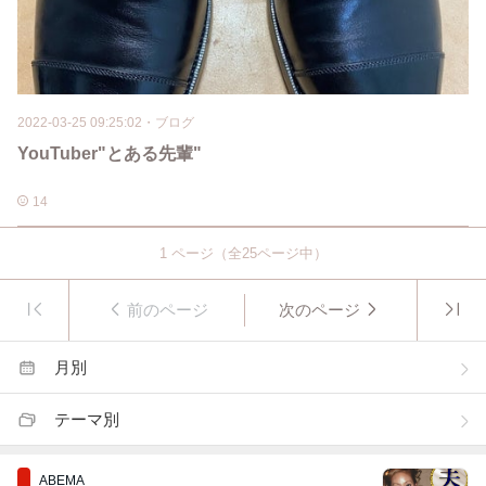
2022-03-25 09:25:02
・
ブログ
YouTuber"とある先輩"
14
1
ページ（全
25
ページ中）
前のページ
次のページ
月別
テーマ別
ABEMA