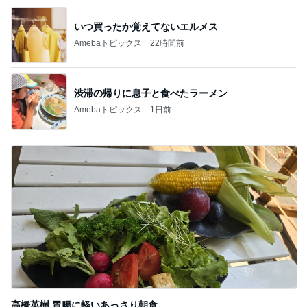
Amebaトピックス
1日前
記事を読む
バーガーと堪らない290円のビール
Amebaトピックス
1日前
趣味で育てたメロンのいいかんじ
Amebaトピックス
1日前
娘3人と孫姫との嬉しい女子会
Amebaトピックス
2日前