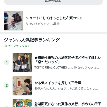
記事を読む
ショートにしてはっとした左頬のシミ
Amebaトピックス
1日前
ジャンル人気記事ランキング
30代〜ファッション
★機能性重視のお洒落迷子ほど持ってほしい
「楽〜だバッグ」
1
TOKYO REAL CLOTHES 大人世代のリアルクロー
ズ
やる気スイッチを探して三千里。
2
40代からの大人カジュアルを品良く着こなすファ
ッションブログ
急遽変更になった夏休み旅行、初めての甲子