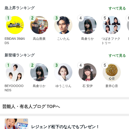
急上昇ランキング
すべて見る
1
2
3
4
5
EBiDAN 39&Ki
高山善廣
こいたん
島倉りか
つばきファク
DS
トリー
新登場ランキング
すべて見る
1
2
3
4
5
BEYOOOOO
島倉りか
ゆうこりん
石 安伊
蒼井心音
NDS
芸能人・有名人ブログ TOPへ
レジェンド松下のなんでもプレゼン！