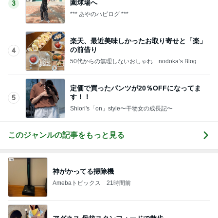
園球場へ
3
*** あやのハピログ ***
楽天、最近美味しかったお取り寄せと「楽」
の前借り
4
50代からの無理しないおしゃれ nodoka’s Blog
定価で買ったパンツが20％OFFになってま
す！！
5
Shiori's「on」style〜干物女の成長記〜
このジャンルの記事をもっと見る
神がかってる掃除機
Amebaトピックス
21時間前