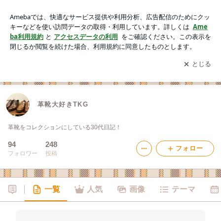
革靴大好きTKG
アプリをダウンロードして
ブログの更新通知
を受け取りまし
開く
ょう。
革靴大好きTKG
革靴をコレクションにしている30代日記！
94
248
フォロー
フォロワー
投稿
一覧
人気
画像
テーマ