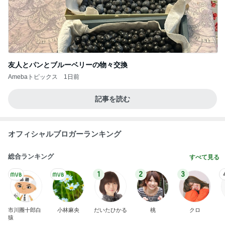
友人とパンとブルーベリーの物々交換
Amebaトピックス
1日前
記事を読む
オフィシャルブロガーランキング
総合ランキング
すべて見る
1
2
3
市川團十郎白
小林麻央
だいたひかる
桃
クロ
猿