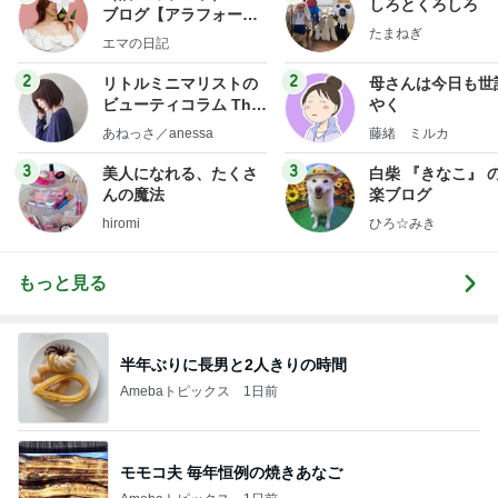
しろとくろしろ
ブログ【アラフォー会
たまねぎ
社売却セカンドライ
エマの日記
フ】
2
2
リトルミニマリストの
母さんは今日も世
ビューティコラム The
やく
little minimalist's bea
あねっさ／anessa
藤緒 ミルカ
uty colum
3
3
美人になれる、たくさ
白柴 『きなこ』 
んの魔法
楽ブログ
hiromi
ひろ☆みき
もっと見る
半年ぶりに長男と2人きりの時間
Amebaトピックス
1日前
モモコ夫 毎年恒例の焼きあなご