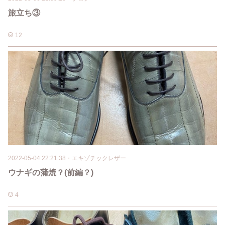
旅立ち③
12
2022-05-04 22:21:38
・
エキゾチックレザー
ウナギの蒲焼？(前編？)
4