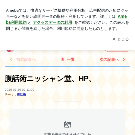
腹話術 | 腹話術 ニッシャン堂
アプリをダウンロードして
ブログの更新通知
を受け取りまし
開く
ょう。
腹話術 ニッシャン堂
フォロー
前の記事へ
一覧
次の記事へ
腹話術ニッシャン堂、HP、
2026-07-20 02:11:00
テーマ：
腹話術
広告を表示できませんでした