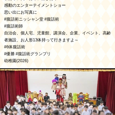
感動のエンターテイメントショー
思い出にお写真に
#腹話術ニッシャン堂 #腹話術
#腹話術師
自治会、個人宅、児童館、講演会、企業、イベント、高齢
者施設、お人形13体持って行きますよ～
#6体腹話術
#優勝 #腹話術グランプリ
幼稚園(2026)