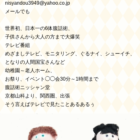
nisyandou3949@yahoo.co.jp
メールでも
世界初、日本一の6体腹話術、
子供さんから大人の方まで大爆笑
テレビ番組
めざましテレビ、モニタリング、ぐるナイ、シューイチ、
となりの人間国宝さんなど
幼稚園～老人ホーム、
お祭り、イベント◯◯会30分～1時間まで
腹話術ニッシャン堂
京都山科より、関西圏、出張
そう言えばテレビで見たことあるあるぅ