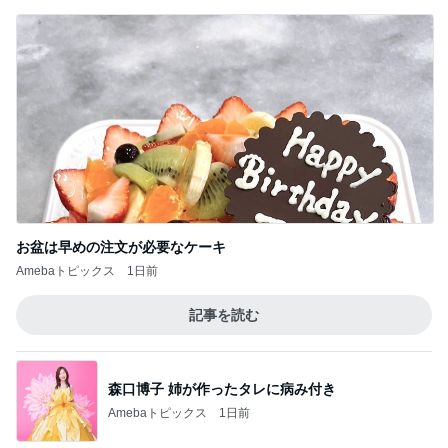
もはやリタイアへ危険信号…「君の好きは無
敵」第3話
4
連ドラについてじっくり語るブログ
妊娠・出産は夢だったのに…「Tokyo middle
30」第2話
5
連ドラについてじっくり語るブログ
このジャンルの記事をもっと見る
次世代掃除機がやってきた！！
Amebaトピックス
5時間前
しっかり働いた後のご馳走パン
Amebaトピックス
14時間前