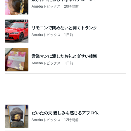
旦那に言われ電話で聞いた母の不調
Amebaトピックス
1日前
ジャンル人気記事ランキング
映画レビュー
映画『大統領のケーキ』が突きつける「日常
の狂気」と涙のラスト
1
ほくとの気ままなブログ
映画 感想❣️『サンキュー・チャック』
2
さくらの暇つぶし日記
「剣雲三十六騎」（1942年作品）感想
3
深層昭和帯