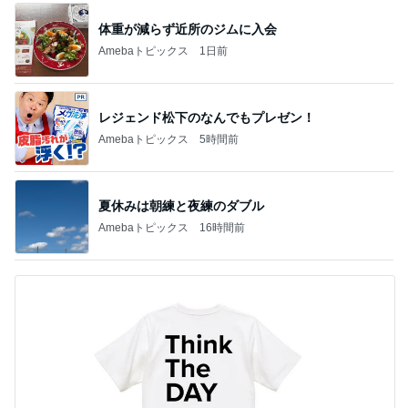
1
2
3
4
5
デーモン閣下
片岡愛之助
林下清志(ビッ
沢田聖子
金沢克彦
グダディ)
新登場ランキング
すべて見る
1
2
3
4
5
BEYOOOOO
島倉りか
ゆうこりん
石 安伊
蒼井心音
NDS
芸能人・有名人ブログ TOPへ
次世代掃除機がやってきた！！
Amebaトピックス
5時間前