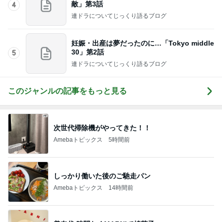
記事を読む
肩代わり出来ない小さな地震の噂
Amebaトピックス
9時間前
銀座では早くも品薄になった店舗名刺
Amebaトピックス
2日前
エレベーターで小用を足す子供
Amebaトピックス
1日前
英語と日本語だと思っていた違い
Amebaトピックス
1日前