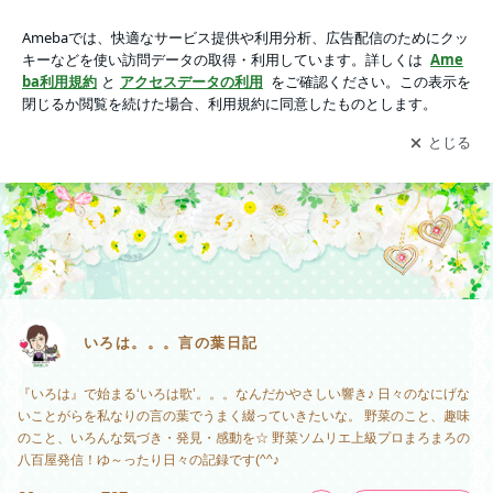
いろは。。。言の葉日記
アプリをダウンロードして
ブログの更新通知
を受け取りまし
開く
ょう。
いろは。。。言の葉日記
『いろは』で始まる‘いろは歌’。。。なんだかやさしい響き♪ 日々のなにげな
いことがらを私なりの言の葉でうまく綴っていきたいな。 野菜のこと、趣味
のこと、いろんな気づき・発見・感動を☆ 野菜ソムリエ上級プロまろまろの
八百屋発信！ゆ～ったり日々の記録です(^^♪