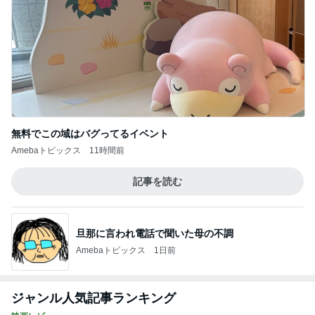
子の似顔絵に冷や汗かいた理由
Amebaトピックス
1日前
記事を読む
津久井教生 無事終了したPCメンテ
Amebaトピックス
1日前
高くて買えないコストコのあんドーナツ
Amebaトピックス
1日前
パートになった際の衝撃的な年収