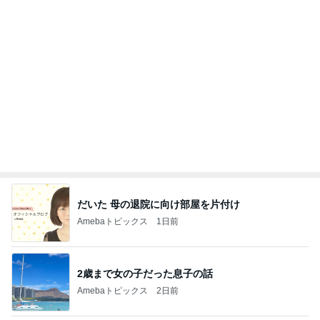
チャリティーTシャツと息子の購入品
Amebaトピックス
1日前
記事を読む
オフィシャルブロガーランキング
総合ランキング
すべて見る
1
2
3
市川團十郎白
小林麻央
だいたひかる
桃
クロ
猿
急上昇ランキング
すべて見る