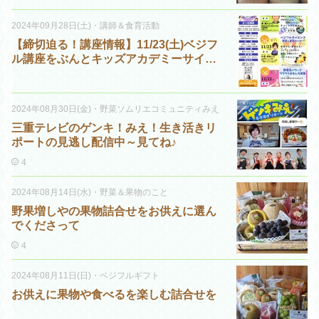
2024年09月28日(土)
・
講師＆食育活動
【締切迫る！講座情報】11/23(土)ベジフ
ル講座をぶんとキッズアカデミーサイエ
ンス
2024年08月30日(金)
・
野菜ソムリエコミュニティみえ
三重テレビのゲンキ！みえ！生き活きリ
ポートの見逃し配信中～見てね♪
4
2024年08月14日(水)
・
野菜＆果物のこと
野果増しやの果物詰合せをお供えに選ん
でくださって
4
2024年08月11日(日)
・
ベジフルギフト
お供えに果物や食べるを楽しむ詰合せを