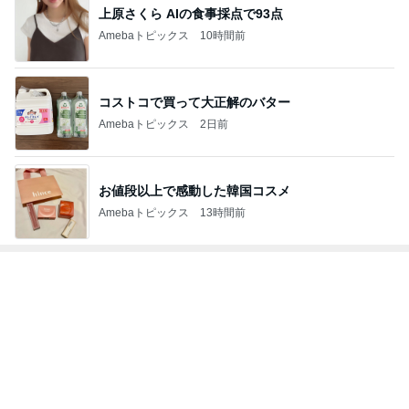
上原さくら AIの食事採点で93点
Amebaトピックス
10時間前
コストコで買って大正解のバター
Amebaトピックス
2日前
お値段以上で感動した韓国コスメ
Amebaトピックス
13時間前
トップブロガーランキング
ペット
美容
1
1
（旧アカウント）
しろとくろしろ
ブログ【アラフォ
たまねぎ
社売却セカンドラ
エマの日記
フ】