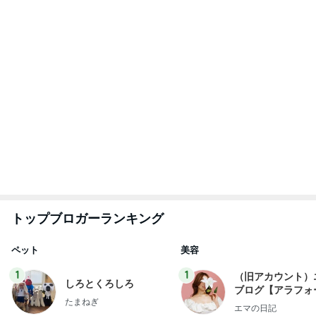
2
2
母さんは今日も世話を
リトルミニマリス
やく
ビューティコラム 
little minimalist'
藤緒 ミルカ
あねっさ／anessa
uty colum
3
3
白柴 『きなこ』 のお気
美人になれる、た
楽ブログ
んの魔法
ひろ☆みき
hiromi
もっと見る
だいた 母の退院に向け部屋を片付け
Amebaトピックス
1日前
2歳まで女の子だった息子の話
Amebaトピックス
2日前