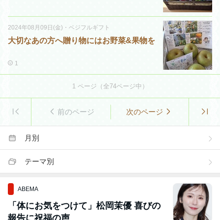
2024年08月09日(金)
・
ベジフルギフト
大切なあの方へ贈り物にはお野菜&果物を
1
1
ページ（全
74
ページ中）
前のページ
次のページ
月別
テーマ別
ABEMA
「体にお気をつけて」松岡茉優 喜びの
報告に祝福の声