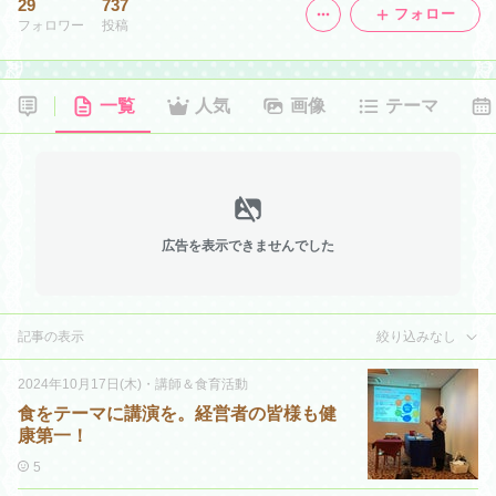
29
737
フォロー
フォロワー
投稿
一覧
人気
画像
テーマ
広告を表示できませんでした
記事の表示
絞り込みなし
2024年10月17日(木)
・
講師＆食育活動
食をテーマに講演を。経営者の皆様も健
康第一！
5