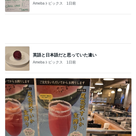
高橋真麻 朝5時にコムタンとユッケ
Amebaトピックス
1日前
授乳に頼れない完ミママの食事
Amebaトピックス
21時間前
記事を読む