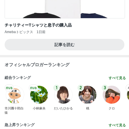
隣はゆずれない猫の可愛いお顔
Amebaトピックス
1日前
町内会と5000円も違うお祭りの出費
Amebaトピックス
2日前
職人技に脱帽した愛車の仕上がり
Amebaトピックス
11時間前
朝から遊んだ後のまさかの二度寝
Amebaトピックス
14時間前