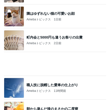
お盆は早めの注文が必要なケーキ
Amebaトピックス
1日前
記事を読む
森口博子 姉が作ったタレに病み付き
Amebaトピックス
1日前
地味な見た目と華やかな味のおむすび
Amebaトピックス
20時間前
高校受験のためバッサリ切った長い髪
Amebaトピックス
1日前