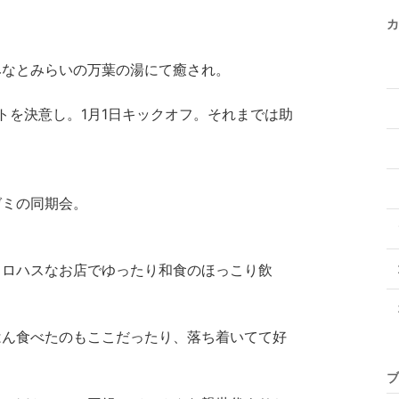
カ
みなとみらいの万葉の湯にて癒され。
トを決意し。1月1日キックオフ。それまでは助
ゼミの同期会。
うロハスなお店でゆったり和食のほっこり飲
はん食べたのもここだったり、落ち着いてて好
ブ