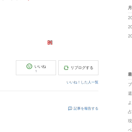
月
2
2
2
いいね
リブログする
1
最
いいね！した人一覧
ブ
還
よ
記事を報告する
占
現
ペ