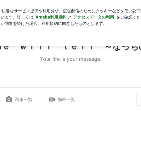
私の勉強時間
芸能人ブログ
人気ブログ
新規登録
ロ
ｍｅ ｗｉｌｌ ｔｅｌｌ ～なっち
Your life is your message.
画像一覧
動画一覧