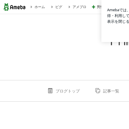
男性陣が戻るまでの
ホーム
ピグ
アメブロ
Ｔｉｍｅ ｗｉｌｌ ｔｅｌｌ ～なっちの日記
Ｔｉ
ブログトップ
記事一覧