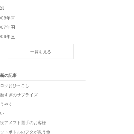
別
008
年
開
007
年
く
開
006
年
く
開
く
一覧を見る
新の記事
ログおひっこし
暦すぎのサプライズ
うやく
い
役アメフト選手のお客様
ットボトルのフタが救う命