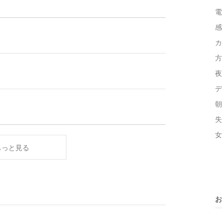
電
感
カ
方
夜
デ
朝
失
女
もっと見る
お