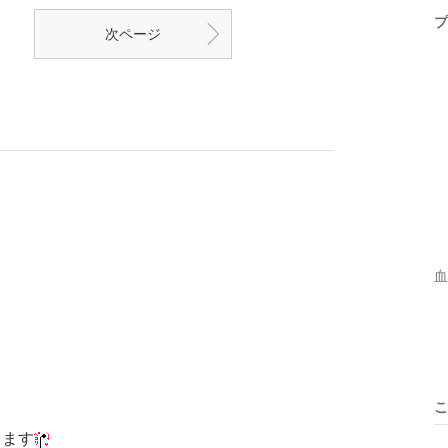
プ
次ページ
血
こ
します