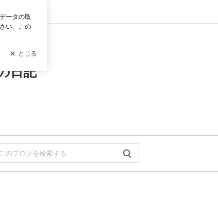
グイン
の日記