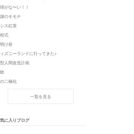
球がな〜い！！
謝のキモチ
シス紅茶
程式
明け前
ィズニーランドに行ってきた♪
型人間改造計画
敗
の二極化
一覧を見る
気に入りブログ