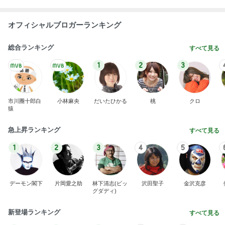
オフィシャルブロガーランキング
総合ランキング
すべて見る
1
2
3
市川團十郎白
小林麻央
だいたひかる
桃
クロ
猿
急上昇ランキング
すべて見る
1
2
3
4
5
デーモン閣下
片岡愛之助
林下清志(ビッ
沢田聖子
金沢克彦
グダディ)
新登場ランキング
すべて見る