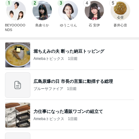
1
2
3
4
5
BEYOOOOO
島倉りか
ゆうこりん
石 安伊
蒼井心音
NDS
堀ちえみの夫 断った納豆トッピング
Amebaトピックス
1日前
広島原爆の日 市長の言葉に動揺する総理
ブルーサファイア
1日前
力仕事になった通販ワゴンの組立て
Amebaトピックス
1日前