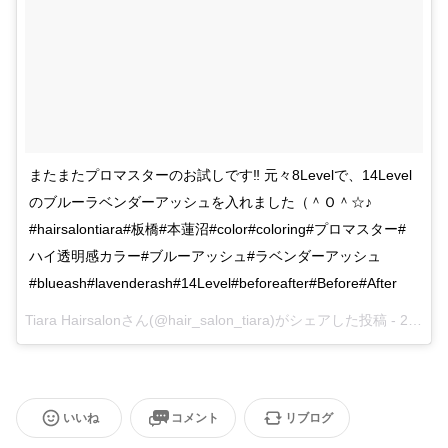
またまたプロマスターのお試しです‼︎ 元々8Levelで、14Level
のブルーラベンダーアッシュを入れました（＾Ｏ＾☆♪
#hairsalontiara#板橋#本蓮沼#color#coloring#プロマスター#
ハイ透明感カラー#ブルーアッシュ#ラベンダーアッシュ
#blueash#lavenderash#14Level#beforeafter#Before#After
Tiara Hairsalonさん(@hair_salon_tiara)がシェアした投稿 -
2017 Apr 7 12:24am PDT
いいね
コメント
リブログ