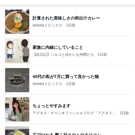
計算された美味しさの和出汁カレー
Amebaトピックス
1日前
家族に内緒にしていること
【絵日記】ハルコとゆかいな仲間たち
1日前
40代の私が7月に買って良かった物
Amebaトピックス
1日前
ちょっとやすみます
アグネス・チャンオフィシャルブログ「アグネスち
1日前
ゃんこ鍋」Powered by Ameba
広川ひかる 驚く甘さのトウモロコシ