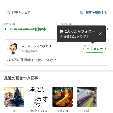
記事を報告する
記事をシェア
前の記事
次の記事
#hairsalontiara#板橋#本蓮
4月から6月末まで商品のキ
気に入ったらフォロー
沼#hair#ヘアアレンジ#haira
ャンペーン中です︎uvミスト
rrang...
は税込み¥1000-ミントシャン
会員登録は不要です
プ...
☆ティアラ☆のブログ
フォロー
本蓮沼tiara
板橋区の蓮沼町はご存知ですか？
最近の画像つき記事
木
ご無沙汰してま
ジェンガ
お盆