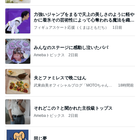
力強いジャンプをまるで天上の美しさのように軽や
かに着氷その芸術性によって心奪われる魔法を織り
なす
フィギュアスケート応援（くまはともだち）
1日前
みんなのステージに感動し泣いたパパ
Amebaトピックス
2日前
夫とファミレスで晩ごはん
武東由美オフィシャルブログ「MOTOちゃんと
18時間前
のはっぴぃな毎日」Powered by Ameba
それどこの？と聞かれた主役級トップス
Amebaトピックス
2日前
同じ夢