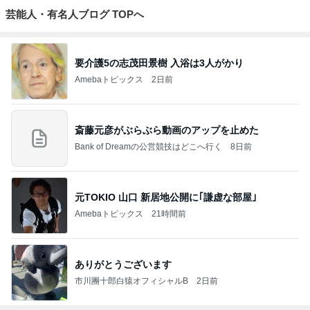
芸能人・有名人ブログ TOPへ
要介護5の志茂田景樹 入浴は3人がかり
Amebaトピックス
2日前
斎藤元彦がぶらぶら動画のアップを止めた
Bank of Dreamの公営競技はどこへ行く
8日前
元TOKIO 山口 新居地公開に｢謙虚な部屋｣
Amebaトピックス
21時間前
ありがとうございます
市川團十郎白猿オフィシャルB
2日前