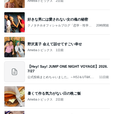
Amebaトピックス
2日前
好きな男には愛されない女の魂の秘密
クノタチホオフィシャルブログ「恋学・性学研
20時間前
究室」Powered by Ameba
野沢直子 会えて話せてすごい幸せ
Amebaトピックス
1日前
【Hey! Say! JUMP ONE NIGHT VOYAGE】2026.
7/27
公式投稿まとめちゃいました。～HSJ＆UT&K.O.
11日前
～
暑くて作る気力がない日の晩ご飯
Amebaトピックス
2日前