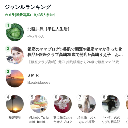
ジャンルランキング
カメラ(風景写真)
9,435人参加中
1
北軽井沢［半住人生活］
やっちゃん
2
銀座のママブログ✨美肌で開運✨銀座ママが作った化
粧品✨銀座クラブ高嶋25歳で開店✨高嶋りえ子 お着
物でエルメス バーキン コーデ
【銀座クラブ高嶋】元OL婚約破棄から24歳で銀座ママ25歳でオーナーママ銀座 美肌で開運♡パワースポット巡り高嶋りえ子ブログ
3
S M R
likeabridgeover
4
5
6
7
8
秘密基地
Akinobu Tanig
妻に先立たれ
埼玉発 おと
「やす」のの
uchi | Itoshima
た老人ブログ
なの小探険
んびり日常記
Landscape Ph