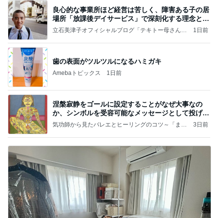
良心的な事業所ほど経営は苦しく、障害ある子の居
場所「放課後デイサービス」で深刻化する理念と現
実の
立石美津子オフィシャルブログ「テキトー母さんの
1日前
すすめ」Powered by Ameba
歯の表面がツルツルになるハミガキ
Amebaトピックス
1日前
涅槃寂静をゴールに設定することがなぜ大事なの
か、シンボルを受容可能なメッセージとして投げる
ことが
気功師から見たバレエとヒーリングのコツ～「まと
3日前
いのば」ブログ