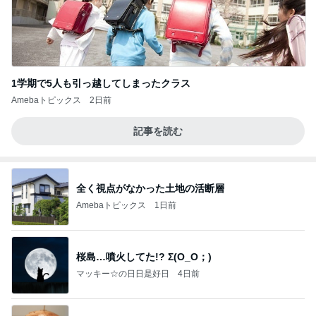
1学期で5人も引っ越してしまったクラス
Amebaトピックス
2日前
記事を読む
全く視点がなかった土地の活断層
Amebaトピックス
1日前
桜島…噴火してた!? Σ(O_O；)
マッキー☆の日日是好日
4日前