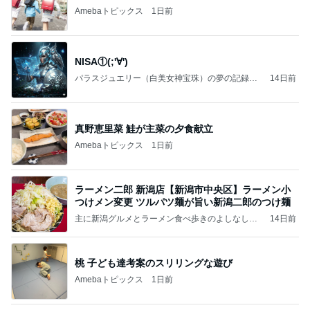
Amebaトピックス
1日前
NISA①(;'∀')
パラスジュエリー（白美女神宝珠）の夢の記録
14日前
（続編）
真野恵里菜 鮭が主菜の夕食献立
Amebaトピックス
1日前
ラーメン二郎 新潟店【新潟市中央区】ラーメン小
つけメン変更 ツルパツ麺が旨い新潟二郎のつけ麺
主に新潟グルメとラーメン食べ歩きのよしなしご
14日前
と
桃 子ども達考案のスリリングな遊び
Amebaトピックス
1日前