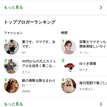
otographer
もっと見る
トップブロガーランキング
ファッション
料理
1
1
妻です。ママです。女
栄養士ママそっち
です。
簡単美味しいサイ
献立
eri.
そっち～
2
2
40代からの大人カジュ
ゆうき酒場
アルを品良く着こなす
ゆうき
ファッションブログ
えりん
3
3
銀の滴降る降るまわり
毎日笑顔で過ごし
に・・・
モモ母さん
illallan
もっと見る