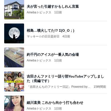
夫が言った引越すかもしれん言葉
Amebaトピックス
1日前
桜島…噴火してた!? Σ(O_O；)
マッキー☆の日日是好日
4日前
約千円のアイスが一番人気の会場
Amebaトピックス
1日前
吉田さんファミリー語り部YouTubeアップしまし
た（長編です）
「吉田さんちのファミリー日記」Powered by A
15時間前
meba 吉田さんファミリーオフィシャルブログ
細川直美 これから向かう打ち合わせ
Amebaトピックス
1日前