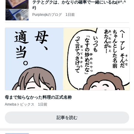
テテとグクは、かなりの確率で一緒にいるね(#^.^
#)
Purplevjkのブログ
1日前
母まで知らなかった料理の正式名称
Amebaトピックス
1日前
記事を読む