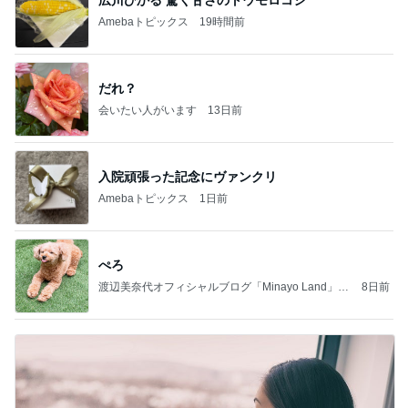
Amebaトピックス
19時間前
だれ？
会いたい人がいます
13日前
入院頑張った記念にヴァンクリ
Amebaトピックス
1日前
ぺろ
渡辺美奈代オフィシャルブログ「Minayo Land」P
8日前
owered by Ameba