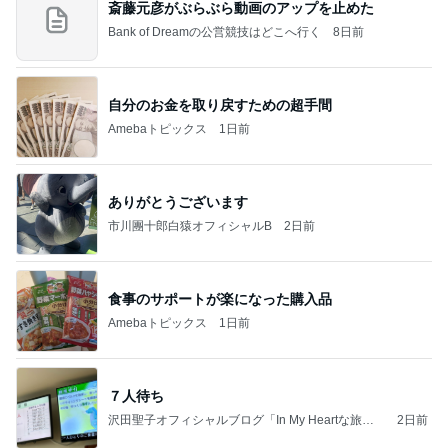
斎藤元彦がぶらぶら動画のアップを止めた
Bank of Dreamの公営競技はどこへ行く
8日前
自分のお金を取り戻すための超手間
Amebaトピックス
1日前
ありがとうございます
市川團十郎白猿オフィシャルB
2日前
食事のサポートが楽になった購入品
Amebaトピックス
1日前
７人待ち
沢田聖子オフィシャルブログ「In My Heartな旅日
2日前
記」by Ameba