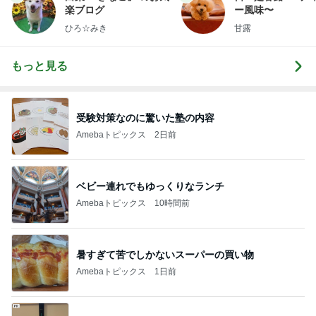
楽ブログ
ー風味〜
ひろ☆みき
甘露
もっと見る
受験対策なのに驚いた塾の内容
Amebaトピックス
2日前
ベビー連れでもゆっくりなランチ
Amebaトピックス
10時間前
暑すぎて苦でしかないスーパーの買い物
Amebaトピックス
1日前