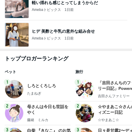
軽い揺れも感じとってしまうからだ
Amebaトピックス
1日前
ヒデ 美酢と牛乳の意外な組み合せ
Amebaトピックス
1日前
トップブロガーランキング
ペット
旅行
1
1
「吉田さんちのフ
しろとくろしろ
リー日記」Powere
たまねぎ
y Ameba 吉田さ
吉田さんファミリー
ミリーオフィシャ
ログ
2
2
母さんは今日も世話を
☆やまあこ☆さん
やく
ィズニー日記
藤緒 ミルカ
☆やまあこ☆
3
3
白柴 『きなこ』 のお気
日々是甘露2〜デ