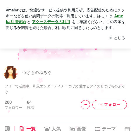
つげものぶろぐ
アプリをダウンロードして
ブログの更新通知
を受け取りまし
開く
ょう。
つげものぶろぐ
フリーで活動中、和風エンターテイナーつげの 愛するアイスとつげものぶろ
ぐ
200
64
フォロー
フォロワー
投稿
一覧
人気
画像
テーマ