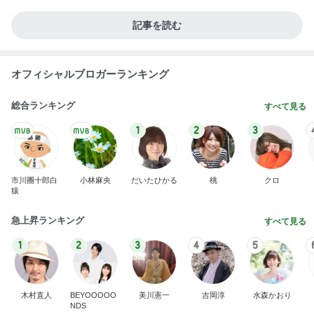
記事を読む
オフィシャルブロガーランキング
総合ランキング
すべて見る
1
2
3
市川團十郎白
小林麻央
だいたひかる
桃
クロ
猿
急上昇ランキング
すべて見る
1
2
3
4
5
木村直人
BEYOOOOO
美川憲一
吉岡淳
水森かおり
NDS