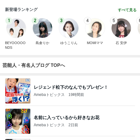
新登場ランキング
すべて見る
1
2
3
4
5
BEYOOOOO
島倉りか
ゆうこりん
MOMIママ
石 安伊
NDS
芸能人・有名人ブログ TOPへ
レジェンド松下のなんでもプレゼン！
Amebaトピックス
19時間前
名前に入っているから好きなお花
Amebaトピックス
2日前