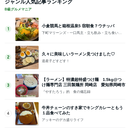
ジャンル人気記事ランキング
B級グルメマニア
小倉競馬と箱根温泉5 宿朝食？ウチッパ
1
下町マリーンズ・一口馬主・立ち飲み・立ち食いそ
ば
久々に美味しいラーメン見つけました♡
2
道産子どすどす！
【ラーメン】特濃超特盛つけ麺 1.5kg@つ
け麺専門店 三田製麺所 岡崎店 愛知県岡崎市
3
『やすたろう』的 食の備忘録
牛丼チェーンのすき家でキングカレーともう
１品食べてみた
4
アッキーのデカ盛りライフ