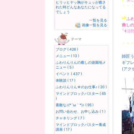
ヒリッヒヤッ胸がキュッが癒さ
＊＊
れた時どんなあなたになってる
でしょう
ふ
一覧を見る
癒しの
画像一覧を見る
清
テーマ
＊＊
ブログ ( 426 )
メニュー ( 13 )
師匠
ギフ
ふわりんりんの癒しの遊園地メ
ニュー ( 5 )
(アク
イベント ( 437 )
体験談 ( 17 )
ふわりんりん☆のお仕事♪ ( 20 )
マインドブロックバスター ( 65
)
素敵な♪(*´ω｀*)♪ ( 95 )
お問い合わせ、お申し込み ( 1 )
チャネリング ( 7 )
マインドブロックバスター養成
講座 ( 17 )