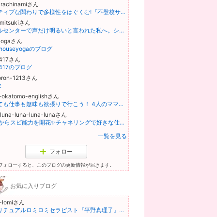
rachinamiさん
ポジティブな関わりで多様性をはぐくむ!『不登校サポート』『不登校支援』〜ママのためのおうちコーチング〜
mitsukiさん
コールセンターで声だけ明るいと言われた私へ。シフト後も台本が頭から離れない夜｜mitsuki
yogaさん
mhouseyogaのブログ
5417さん
l5417のブログ
oron-1213さん
ミ
o-okatomo-englishさん
子育ても仕事も趣味も欲張りで行こう！ 4人のママの欲張り時間術
-luna-luna-luna-lunaさん
50代からスピ能力を開花✨チャネリングで好きな仕事を始めるブログ✨
一覧を見る
フォロー
フォローすると、このブログの更新情報が届きます。
お気に入りブログ
-lomiさん
スピリチュアルロミロミセラピスト『平野真理子』Official Blog