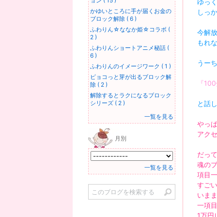
ョン ( 15 )
ゆっ
かゆいところに手が届くお金の
しっ
ブロック解除 ( 6 )
ふわりん☆ななか姫☆コラボ (
今解
2 )
もれ
ふわりんショートアニメ秘話 (
6 )
うー
ふわりんのイメージワーク ( 1 )
ピョコっと芽が出るブロック解
『10
除 ( 2 )
解除するとラクになるブロック
と話
シリーズ ( 2 )
一覧を見る
やっ
アク
月別
だっ
魂の
一覧を見る
項目
すご
いま
一項
1万円