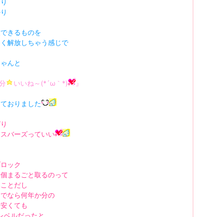
くり
かり
放できるものを
なく解放しちゃう感じで
ちゃんと
0分
いいね～(*´ω｀*)
』
しておりました
ぱり
セスバーズっていい
て
ブロック
一個まるごと取るのって
いことだし
までなら何年か分の
目安くても
レベルだったと