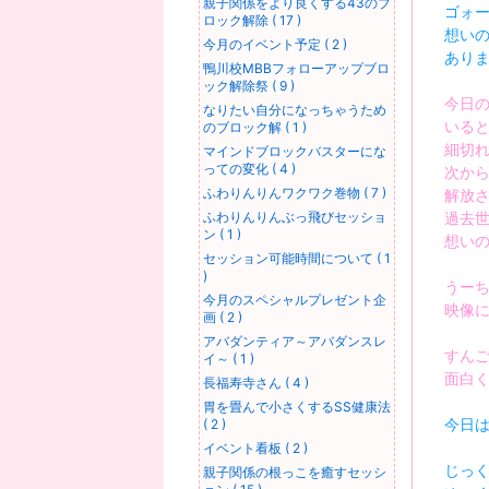
親子関係をより良くする43のブ
ゴォ
ロック解除 ( 17 )
想い
今月のイベント予定 ( 2 )
あり
鴨川校MBBフォローアップブロ
ック解除祭 ( 9 )
今日
なりたい自分になっちゃうため
いる
のブロック解 ( 1 )
細切
マインドブロックバスターにな
っての変化 ( 4 )
次か
ふわりんりんワクワク巻物 ( 7 )
解放
過去
ふわりんりんぶっ飛びセッショ
ン ( 1 )
想い
セッション可能時間について ( 1
)
うー
今月のスペシャルプレゼント企
映像
画 ( 2 )
アバダンティア～アバダンスレ
すん
イ～ ( 1 )
面白
長福寿寺さん ( 4 )
胃を畳んで小さくするSS健康法
今日は
( 2 )
イベント看板 ( 2 )
じっ
親子関係の根っこを癒すセッシ