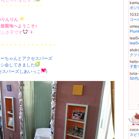
kamu
＊＊＊＊＊＊＊＊＊＊＊
1032
わりんりん
遊園地へようこそ♪
ume
Plu
野ふさ子です
leal
lea
＊＊＊＊＊＊＊＊＊＊＊＊＊＊
atuk
クツ
うーちゃんとアクセスバーズ
hell
レシ会してきました
セスバーズしあいっこ
)
luna
coco