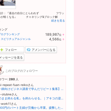
紹介：『過去の自分にとらわれず フワッ
みが軽くなる』 チャネリング&ブロック解
.
続きを見る
キング
189,987
ブログランキング
位
↑
ラ
4,566
・スピリチュアルジャンル
位
↑
ン
ラ
キ
ン
ン
キ
フォロー
アメンバーになる
グ
ン
上
グ
メッセージを送る
昇
上
昇
このブログのフォロワー
ロワー:
280
人
ai-repeat-fuan-reikoさん
【占い師向けビジネス講座で学んだリピート集客】相談者を依存させる鑑定で予約は増えたのに、この仕事を続けるのが苦しくなりました
o-otubneさん
「このまま終わる私」を終わらせる。｜アキコの逆算型・自立戦略
o-work11さん
時給900円のパート主婦が労働から卒業。疲弊したママへ限定ロードマップ配布中！