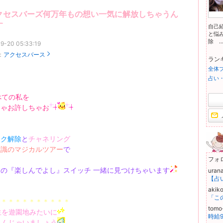
クセスバーズ何万年もの想い一気に解放しちゃうん
す
自己
と悩
除 ..
9-20 05:33:19
：
アクセスバース
ラン
全体
占い
べての私を
ちゃお許しちゃお
ック解除
と
チャネリング
意識のマジカルツアー
で
フォ
の『楽しんでよし』スイッチ 一緒に見つけちゃいます
uran
akik
＊＊＊＊＊＊＊＊＊＊＊
tom
生を遊園地みたいに
しんじゃいましょう