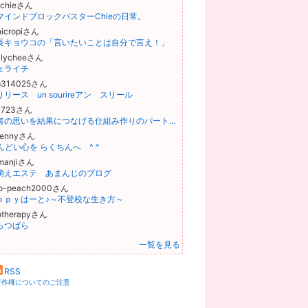
-chieさん
マインドブロックバスターChieの日常。
hicropiさん
長キョウコの「言いたいことは自分で言え！」
-lycheeさん
ェライチ
p314025さん
リース un sourireアン スリール
i0723さん
経営者の思いを結果につなげる仕組み作りのパートナー 鹿嶋啓二
jennyさん
んどい心を らくちんへ ^ ^
amanjiさん
萌えエステ あまんじのブログ
o-peach2000さん
ｐｐｙはーと♪～不登校な生き方～
otherapyさん
らつばら
一覧を見る
RSS
著作権についてのご注意