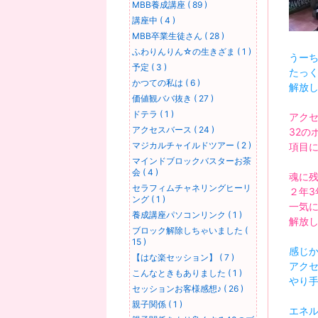
MBB養成講座 ( 89 )
講座中 ( 4 )
MBB卒業生徒さん ( 28 )
ふわりんりん☆の生きざま ( 1 )
うー
予定 ( 3 )
たっ
かつての私は ( 6 )
解放
価値観ババ抜き ( 27 )
ドテラ ( 1 )
アク
アクセスバース ( 24 )
32の
マジカルチャイルドツアー ( 2 )
項目
マインドブロックバスターお茶
会 ( 4 )
魂に
セラフィムチャネリングヒーリ
２年3
ング ( 1 )
一気
養成講座パソコンリンク ( 1 )
解放
ブロック解除しちゃいました (
15 )
感じ
【はな楽セッション】 ( 7 )
アク
こんなときもありました ( 1 )
やり
セッションお客様感想♪ ( 26 )
親子関係 ( 1 )
エネ