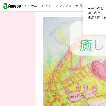
ホーム
ピグ
アメブロ
羨ましいと思った派
アクセスバーズ何万年もの想い一気に解放しちゃうんです | 