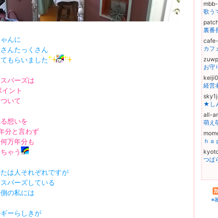
mbb
歌う
patc
裏番
ちゃんに
cafe
カフ
くさんたっくさん
してもらいました
zuw
お守り
keij
セスバーズは
ポイント
sky1
について
★し
all-
残る想いを
萌え
年分と言わず
mom
に何万年分も
ｈａ
しちゃう
kyot
つば
かたは人それぞれですが
セスバーズしている
手側の私には
※
ルギーらしきが