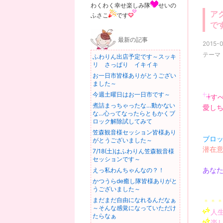
わくわく幸せ楽しみ隊
せいの
ア
ふさこ
です
で
最新の記事
2015-0
テーマ
ふわりん出店予定です～スッキ
リ さっぱり イキイキ
お一日市皆様ありがとうござい
ました～
今週土曜日はお一日市です～
す
煮詰まっちゃったな…動かない
愛し
な…心ってなったらともかくブ
ロック解除試してみて
笠森観音様セッション皆様あり
ブロ
がとうございました～
潜在
7/18(土)はふわりん笠森観音様
セッションです～
あなた
えっ私わんちゃんなの？！
かつうらde癒し隊皆様ありがと
うございました～
まだまだ自由になれるんだなぁ
＊＊
～そんな感覚になっていただけ
人
たらなぁ
楽