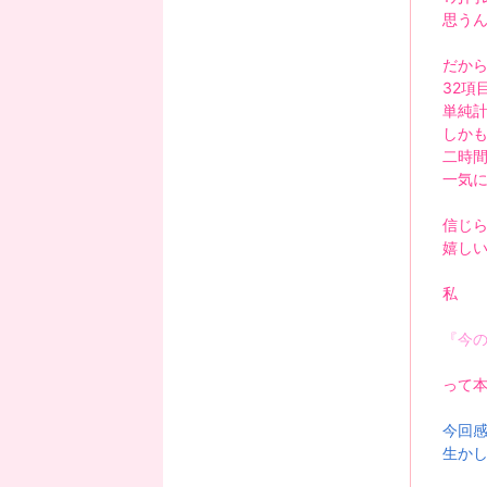
思う
だか
32項
単純計
しか
二時
一気
信じ
嬉し
私
『
今
って
今回
生か