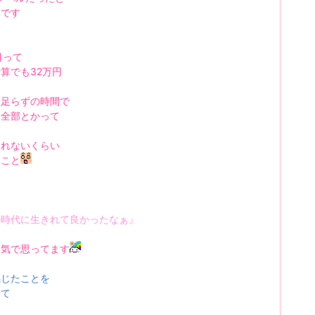
んです
ら
目って
算でも32万円
も
間足らずの時間で
に全部とかって
られないくらい
いこと
の時代に生きれて良か
ったなぁ
』
本気で思ってます
感じたことを
して