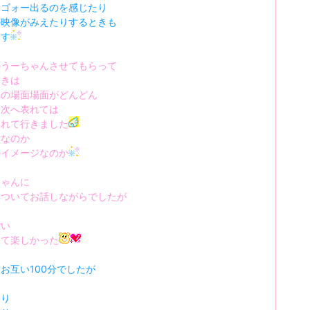
ーゴォー出るのを感じたり
の映像がみえたりするときも
ます
のうーちゃんさせてもらって
ときは
れの場面場面がどんどん
ら次へ表れては
されて行きました
世なのか
のイメージなのか
ちゃんに
についてお話しながらでしたが
ごい
くて楽しかった
お互い100分でしたが
くり