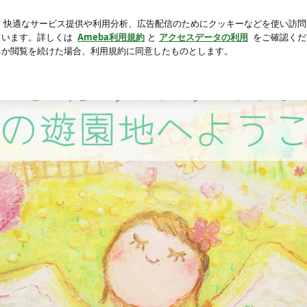
遣社員の有給
芸能人ブログ
人気ブログ
新規登録
ロ
過去の自分にとらわれず悩みがふわっと軽くなる♪ふわりんりん