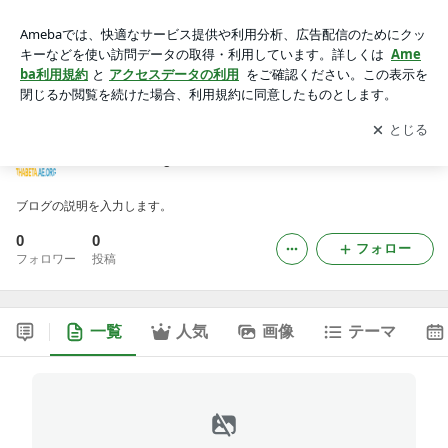
thabetaeaorgのブログ
アプリをダウンロードして
ブログの更新通知
を受け取りまし
開く
ょう。
thabetaeaorgのブログ
ブログの説明を入力します。
0
0
フォロー
フォロワー
投稿
一覧
人気
画像
テーマ