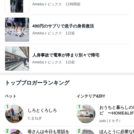
Amebaトピックス
11時間前
490円のサプリで息子の身長復活
Amebaトピックス
1日前
人身事故で電車が停まり別々で帰宅
Amebaトピックス
1日前
トップブロガーランキング
ペット
インテリア&DIY
1
1
おうちと暮らしの
しろとくろしろ
ピ 〜HOME&LI
たまねぎ
yuki (ドキ子）
2
2
母さんは今日も世話を
ほんとうに必要な