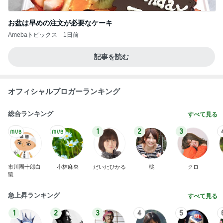
お盆は早めの注文が必要なケーキ
Amebaトピックス
1日前
記事を読む
オフィシャルブロガーランキング
総合ランキング
すべて見る
1
2
3
市川團十郎白
小林麻央
だいたひかる
桃
クロ
猿
急上昇ランキング
すべて見る
1
2
3
4
5