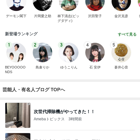
デーモン閣下
片岡愛之助
林下清志(ビッ
沢田聖子
金沢克彦
グダディ)
新登場ランキング
すべて見る
1
2
3
4
5
BEYOOOOO
島倉りか
ゆうこりん
石 安伊
蒼井心音
NDS
芸能人・有名人ブログ TOPへ
次世代掃除機がやってきた！！
Amebaトピックス
3時間前