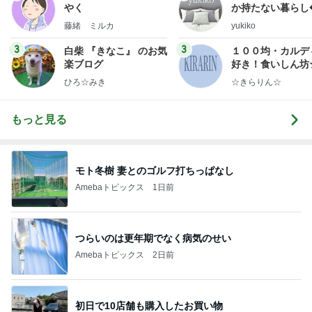
やく
か持たない暮らし
ep Life Simple
藤緒 ミルカ
yukiko
ンテリアのきろく
3
3
白柴 『きなこ』 のお気
１００均・カルデ
楽ブログ
好き！食いしん坊
らりん☆のブログ
ひろ☆みき
☆きらりん☆
もっと見る
モト冬樹 妻とのゴルフ打ちっぱなし
Amebaトピックス
1日前
つらいのは更年期でなく病気のせい
Amebaトピックス
2日前
初日で10店舗も購入したお買い物