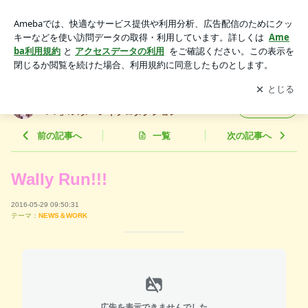
Wally Run!!! | ぺこオフィシャルブログ「COTTON CAND
Y？」Powered by Ameba/スターレイプロダクション
アプリをダウンロードして
ブログの更新通知
を受け取りまし
開く
ょう。
ぺこオフィシャルブログ「COTTON CAND
フォロー
Y？」/スターレイプロダクション
前の記事へ
一覧
次の記事へ
Wally Run!!!
2016-05-29 09:50:31
テーマ：
NEWS＆WORK
広告を表示できませんでした