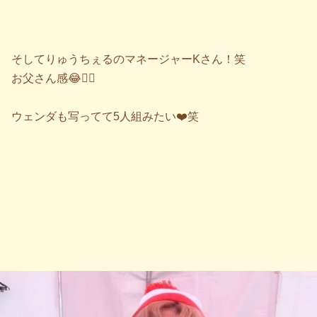
そしてりゅうちぇるのマネージャーKさん！笑
お父さん感😂✌🏻️
ウェンダも写ってて5人組みたい❤️笑