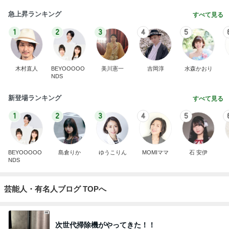
急上昇ランキング
すべて見る
1
2
3
4
5
木村直人
BEYOOOOO
美川憲一
吉岡淳
水森かおり
NDS
新登場ランキング
すべて見る
1
2
3
4
5
BEYOOOOO
島倉りか
ゆうこりん
MOMIママ
石 安伊
NDS
芸能人・有名人ブログ TOPへ
次世代掃除機がやってきた！！