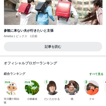
参観に来ない夫が行きたいと主張
Amebaトピックス
1日前
記事を読む
オフィシャルブロガーランキング
総合ランキング
すべて見る
1
2
3
市川團十郎白
小林麻央
だいたひかる
桃
クロ
猿