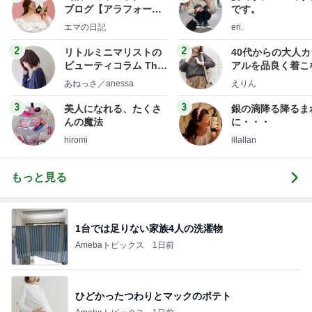
ブログ【アラフォー会
です。
社売却セカンドライ
エマの日記
eri.
フ】
2
2
リトルミニマリストの
40代からの大人
ビューティコラム The
アルを品良く着こ
little minimalist's bea
ファッションブロ
あねっさ／anessa
えりん
uty colum
3
3
美人になれる、たくさ
銀の滴降る降るま
んの魔法
に・・・
hiromi
illallan
もっと見る
1台では足りない家族4人の洗濯物
Amebaトピックス
1日前
ひどかったつわりとマックのポテト