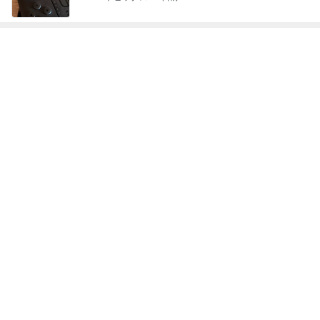
次世代掃除機がやってきた！！
Amebaトピックス
20時間前
普段頼れない夫が海外で大活躍
Amebaトピックス
1日前
スーパーで買った12年ぶりの復活品
Amebaトピックス
10時間前
だいた 大好きだった母の弁当写真
Amebaトピックス
2日前