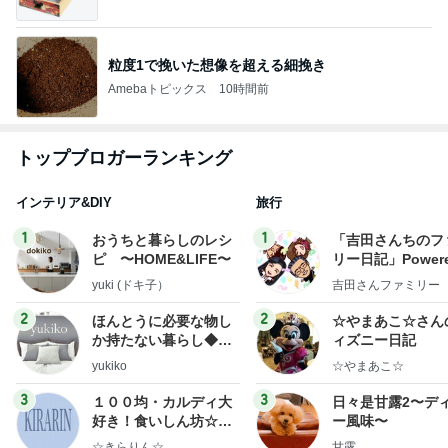
粒度1で挽いた想像を超える細挽き
Amebaトピックス
10時間前
トップブロガーランキング
インテリア&DIY
旅行
1
1
おうちと暮らしのレシ
「吉田さんちのフ
ピ 〜HOME&LIFE〜
リー日記」Powere
y Ameba 吉田さ
yuki (ドキ子）
吉田さんファミリー
ミリーオフィシャ
ログ
2
2
ほんとうに必要な物し
☆やまあこ☆さん
か持たない暮らし◆Ke
ィズニー日記
ep Life Simple◆〜イ
yukiko
☆やまあこ☆
ンテリアのきろく〜
3
3
１００均・カルディ大
日々是甘露2〜デ
好き！食いしん坊☆き
ー風味〜
らりん☆のブログ
☆きらりん☆
甘露