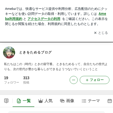
ときをためるブログ
アプリをダウンロードして
ブログの更新通知
を受け取りまし
開く
ょう。
WORKS
PROFILE
BLOG
ときをためるブログ
私たちはこの（時代）ときの留守番。 ときをためるって、自分たちの世代よ
りも、次の世代が豊かな暮らしができるようつないでいくということ
19
313
フォロー
フォロワー
投稿
一覧
人気
画像
テーマ