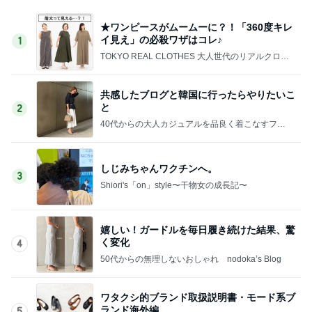
★ワンピースがムームーに？！「360度キレ
イ見え」の必殺ワザはコレ♪
1
TOKYO REAL CLOTHES 大人世代のリアルクロー
ズ
共感したブログと韓国に行ったらやりたいこ
と
2
40代からの大人カジュアルを品良く着こなすファ
ッションブログ
しじみちゃんワクチンへ。
3
Shiori's「on」style〜干物女の成長記〜
嬉しい！ガードルを毎日履き続けた結果、驚
く変化
4
50代からの無理しないおしゃれ nodoka’s Blog
ワタクシ的ブランド取扱説明書・モード系ブ
ランド海外編
5