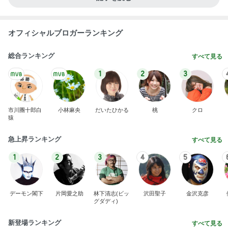
オフィシャルブロガーランキング
総合ランキング
すべて見る
1
2
3
市川團十郎白
小林麻央
だいたひかる
桃
クロ
猿
急上昇ランキング
すべて見る
1
2
3
4
5
デーモン閣下
片岡愛之助
林下清志(ビッ
沢田聖子
金沢克彦
グダディ)
新登場ランキング
すべて見る