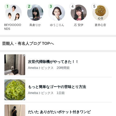
1
2
3
4
5
BEYOOOOO
島倉りか
ゆうこりん
石 安伊
蒼井心音
NDS
芸能人・有名人ブログ TOPへ
次世代掃除機がやってきた！！
Amebaトピックス
20時間前
もっと簡単なゴーヤの苦味とり方法
Amebaトピックス
1日前
だいた ありがたいポケット付きワンピ