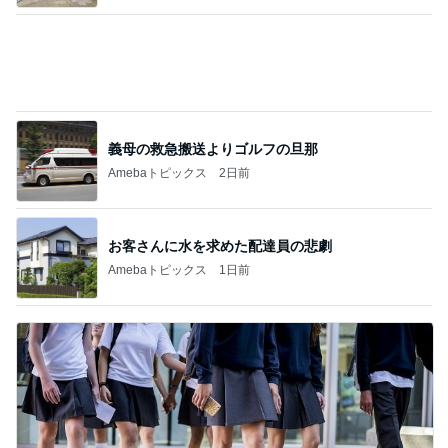
治るまで月単位という看護師の言葉
Amebaトピックス
14時間前
記事を読む
写真で大喜利みたいになったかるた
Amebaトピックス
1日前
あんこのみと思っていたお団子
Amebaトピックス
1日前
誤嚥性肺炎になった母の急な変化
Amebaトピックス
1日前