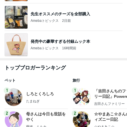
先生オススメのチーズを全部購入
Amebaトピックス
2日前
発売中の豪華すぎる付録ムック本
Amebaトピックス
16時間前
トップブロガーランキング
ペット
旅行
1
1
「吉田さんちのフ
しろとくろしろ
リー日記」Powere
たまねぎ
y Ameba 吉田さ
吉田さんファミリー
ミリーオフィシャ
ログ
2
2
母さんは今日も世話を
☆やまあこ☆さん
やく
ィズニー日記
藤緒 ミルカ
☆やまあこ☆