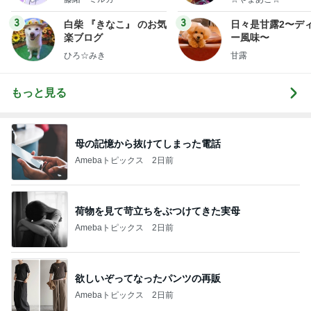
3
3
白柴 『きなこ』 のお気
日々是甘露2〜デ
楽ブログ
ー風味〜
ひろ☆みき
甘露
もっと見る
母の記憶から抜けてしまった電話
Amebaトピックス
2日前
荷物を見て苛立ちをぶつけてきた実母
Amebaトピックス
2日前
欲しいぞってなったパンツの再販
Amebaトピックス
2日前