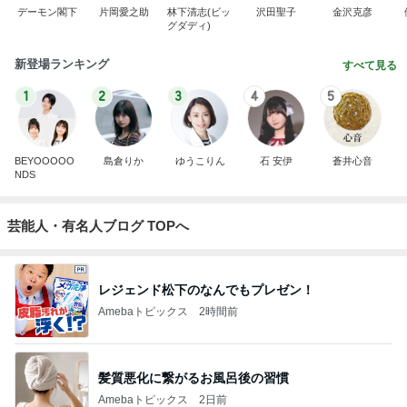
デーモン閣下
片岡愛之助
林下清志(ビッ
沢田聖子
金沢克彦
グダディ)
新登場ランキング
すべて見る
1
2
3
4
5
BEYOOOOO
島倉りか
ゆうこりん
石 安伊
蒼井心音
NDS
芸能人・有名人ブログ TOPへ
レジェンド松下のなんでもプレゼン！
Amebaトピックス
2時間前
髪質悪化に繋がるお風呂後の習慣
Amebaトピックス
2日前