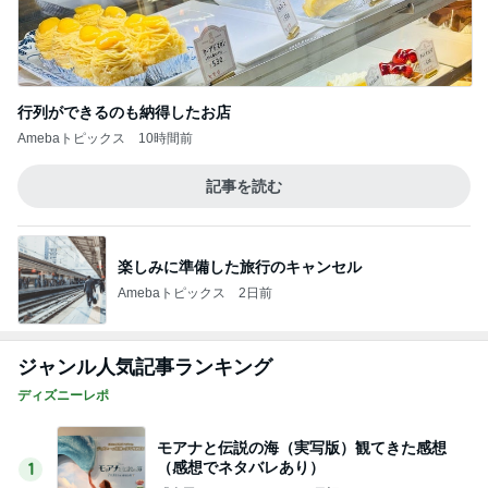
ジャンル人気記事ランキング
ディズニーレポ
モアナと伝説の海（実写版）観てきた感想
（感想でネタバレあり）
1
「吉田さんちのファミリー日記」Powered by Ame
ba 吉田さんファミリーオフィシャルブログ
戦いだった！イギリスから参戦LITTC✖️LINK
しまむらディズニーコラボ！ダッフィー新商
2
品の話
キャラクター大好き！コロ助の2回目ロンドン生活
にっき★
【読者さんのひとりごと】キャストの質が…
3
マカロンのclub disney♡
いろんなキャラクターのいるバディTシャ
ツ、おすすめです！
4