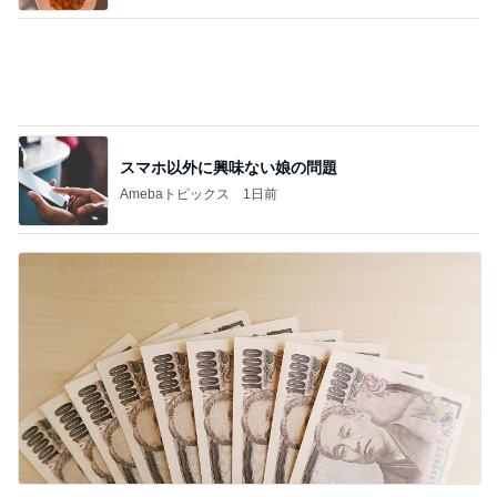
早く買わなかったことを後悔した物
Amebaトピックス
14時間前
7月に2回も生理が来た体の悲鳴
Amebaトピックス
1日前
小原正子 サマースクール最終日
Amebaトピックス
1日前
迷った末に選んだ季節のパフェ
Amebaトピックス
1日前