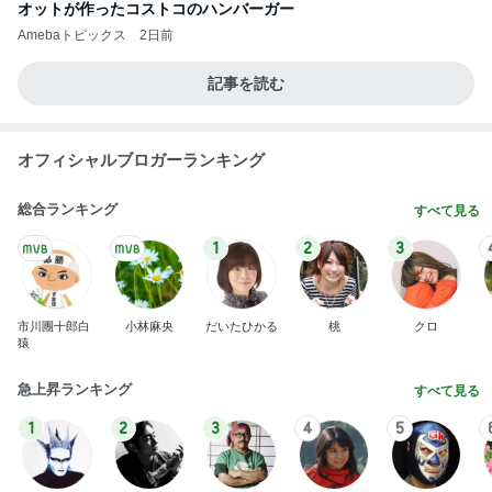
オットが作ったコストコのハンバーガー
Amebaトピックス
2日前
記事を読む
オフィシャルブロガーランキング
総合ランキング
すべて見る
1
2
3
市川團十郎白
小林麻央
だいたひかる
桃
クロ
猿
急上昇ランキング
すべて見る
1
2
3
4
5