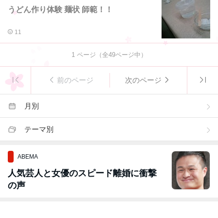
うどん作り体験 麺状 師範！！
11
1
ページ（全
49
ページ中）
前のページ
次のページ
月別
テーマ別
ABEMA
人気芸人と女優のスピード離婚に衝撃
の声