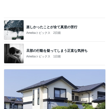
夫が言った引越すかもしれん言葉
Amebaトピックス
2日前
記事を読む
だいた 息子の事を想像し寂しさ
Amebaトピックス
1日前
バターがじゅわる厚切りトースト
Amebaトピックス
14時間前
若乃花 デパ地下で買ってきた夕食
Amebaトピックス
1日前