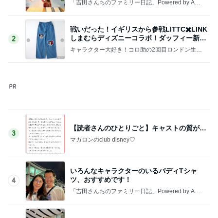
「吉田さんちのファミリー日記」Powered by Ame
ba 吉田さんファミリーオフィシャルブログ
〜新横浜駅をぶらり〜
5
☆やまあこ☆さんのディズニー日記
このジャンルの記事をもっと見る
神がかってる掃除機
Amebaトピックス
2時間前
脱水の兆候に気づく簡単な方法
Amebaトピックス
2日前
介護経験がなく危機感ゼロの夫