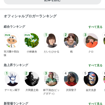
オフィシャルブロガーランキング
総合ランキング
すべて見る
1
2
3
市川團十郎白
小林麻央
だいたひかる
桃
クロ
猿
急上昇ランキング
すべて見る
1
2
3
4
5
デーモン閣下
片岡愛之助
林下清志(ビッ
沢田聖子
金沢克彦
グダディ)
新登場ランキング
すべて見る