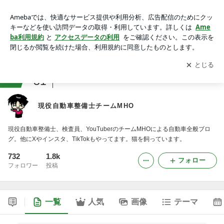
現役自動車整備士チームMHO
アプリをダウンロードして
ブログの更新通知
を受け取りまし
開く
ょう。
ranking
31
クルマ・自動車ジャンル
現役自動車整備士チームMHO
現役自動車整備士、検査員、YouTuberのチームMHOによる自動車全般ブロ
グ。他にXやインスタ、TikTokもやってます。猫を飼っています。
732
1.8k
フォロー
フォロワー
投稿
一覧
人気
画像
テーマ