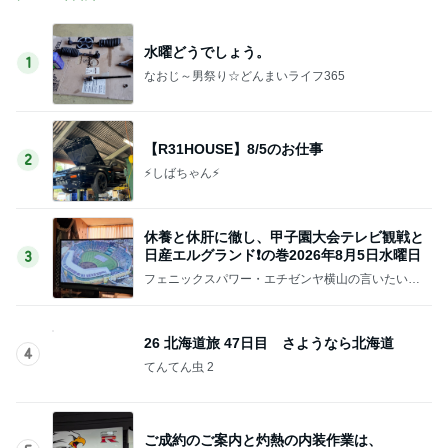
水曜どうでしょう。
1
なおじ～男祭り☆どんまいライフ365
【R31HOUSE】8/5のお仕事
2
⚡️しばちゃん⚡
休養と休肝に徹し、甲子園大会テレビ観戦と
日産エルグランド❗の巻2026年8月5日水曜日
3
フェニックスパワー・エチゼンヤ横山の言いたい放
題
26 北海道旅 47日目 さようなら北海道
4
てんてん虫 2
ご成約のご案内と灼熱の内装作業は、