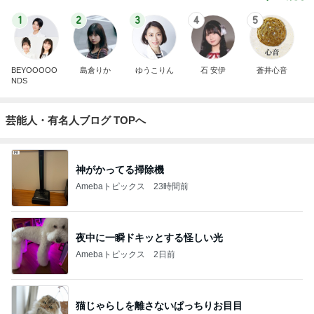
1
2
3
4
5
BEYOOOOO
島倉りか
ゆうこりん
石 安伊
蒼井心音
NDS
芸能人・有名人ブログ TOPへ
神がかってる掃除機
Amebaトピックス
23時間前
夜中に一瞬ドキッとする怪しい光
Amebaトピックス
2日前
猫じゃらしを離さないぱっちりお目目