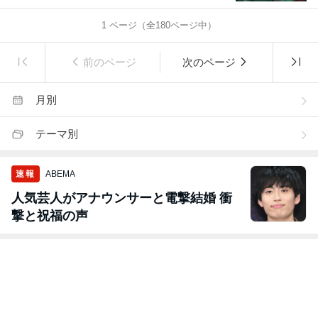
1
ページ（全
180
ページ中）
前のページ
次のページ
月別
テーマ別
速報
ABEMA
人気芸人がアナウンサーと電撃結婚 衝
撃と祝福の声