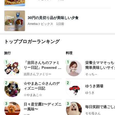
30円の見切り品が美味しい夕食
Amebaトピックス
1日前
トップブロガーランキング
旅行
料理
1
1
「吉田さんちのファミ
栄養士ママそっち
リー日記」Powered b
簡単美味しいサイ
y Ameba 吉田さんファ
献立
吉田さんファミリー
そっち～
ミリーオフィシャルブ
ログ
2
2
☆やまあこ☆さんのデ
ゆうき酒場
ィズニー日記
ゆうき
☆やまあこ☆
3
3
日々是甘露2〜ディズニ
毎日笑顔で過ごし
ー風味〜
モモ母さん