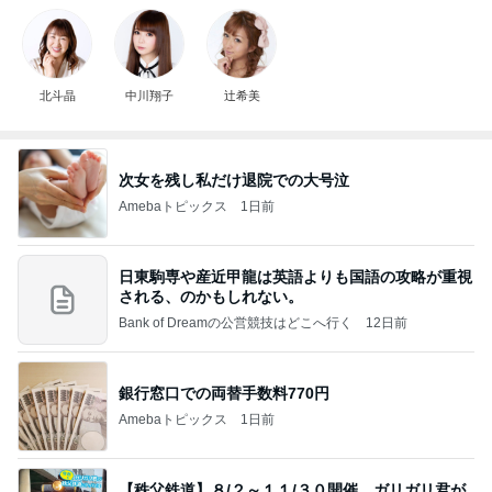
北斗晶
中川翔子
辻希美
次女を残し私だけ退院での大号泣
Amebaトピックス
1日前
日東駒専や産近甲龍は英語よりも国語の攻略が重視
される、のかもしれない。
Bank of Dreamの公営競技はどこへ行く
12日前
銀行窓口での両替手数料770円
Amebaトピックス
1日前
【秩父鉄道】８/２～１１/３０開催 ガリガリ君が