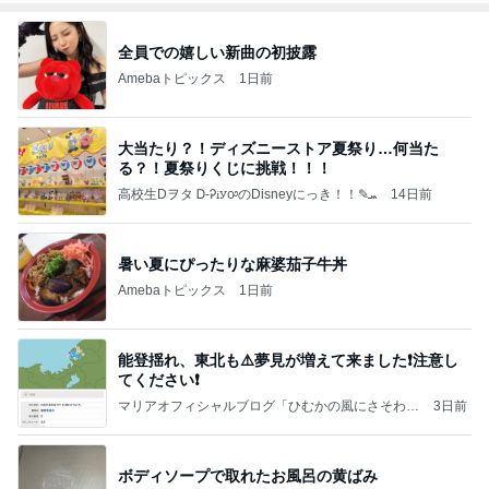
全員での嬉しい新曲の初披露
Amebaトピックス
1日前
大当たり？！ディズニーストア夏祭り…何当た
る？！夏祭りくじに挑戦！！！
高校生Dヲタ Ꭰ-ᎮꭵꭹꭴのDisneyにっき！！✎ܚ
14日前
暑い夏にぴったりな麻婆茄子牛丼
Amebaトピックス
1日前
能登揺れ、東北も⚠️夢見が増えて来ました❗️注意し
てください❗️
マリアオフィシャルブログ「ひむかの風にさそわれ
3日前
て」Powered by Ameba
ボディソープで取れたお風呂の黄ばみ