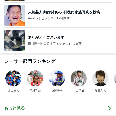
人気芸人 離婚発表の5日後に家族写真を投稿
Amebaトピックス
19時間前
ありがとうございます
市川團十郎白猿オフィシャルB
5日前
レーサー部門ランキング
井口卓人
岡村和義
脇阪寿一
谷口信輝
坂田和人
もっと見る