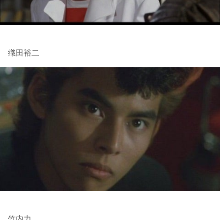
織田裕二
竹内力