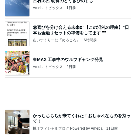
古村比呂 朝食のとうきびの甘さ
Amebaトピックス
1日前
㊗️喜びを分け合える未来❣️”【この混沌の理由】”⽇
本も⾦融リセットの準備をしてます ””
あいすくりーむ『めるころ』
6時間前
東MAX 工事中のウルフギャング発見
Amebaトピックス
2日前
かっちちちちが来てくれた！おしゃれなものを持っ
て！
桃オフィシャルブログ Powered by Ameba
11日前