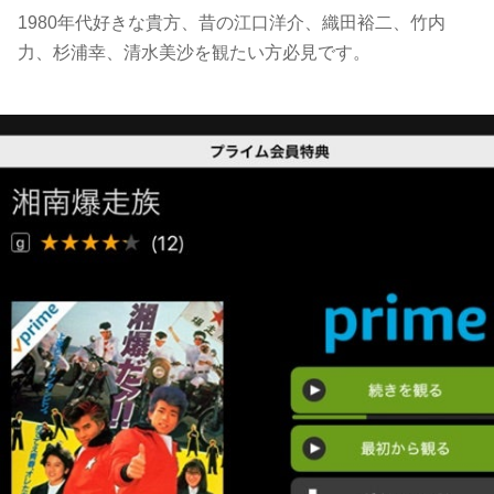
1980年代好きな貴方、昔の江口洋介、織田裕二、竹内
力、杉浦幸、清水美沙を観たい方必見です。