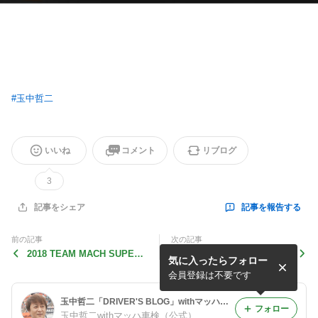
#
玉中哲二
いいね
コメント
リブログ
3
記事を報告する
記事をシェア
前の記事
次の記事
2018 TEAM MACH SUPER
今、ニュースな、マッハ車
気に入ったらフォロー
GT 参戦発表
検‼️
会員登録は不要です
玉中哲二「DRIVER'S BLOG」withマッハ車検
フォロー
玉中哲二withマッハ車検（公式）