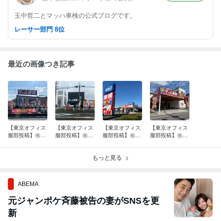
玉中哲二とマッハ車検の公式ブログです。
レーサー部門 8位
最近の画像つき記事
【東京オフィス
【東京オフィス
【東京オフィス
【東京オフィス
服部投稿】㊗️㊗️
服部投稿】㊗️マ
服部投稿】㊗️マ
服部投稿】㊗️マ
マッハ車検 小
ッハ車検 奈良
ッハ車検 伊賀
ッハ車検 安芸
倉宇治店、松本
西ノ京店グラン
上野中瀬インタ
高田吉田店グラ
島内店オープ
ドオープン‼️
もっと見る
ー店 オープン
ンドオープン‼️
ン‼️
ABEMA
元ジャンポケ斉藤被告の妻がSNSを更
新