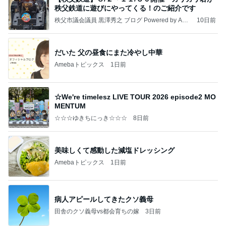
秩父鉄道に遊びにやってくる！のご紹介です
秩父市議会議員 黒澤秀之 ブログ Powered by Ame
10日前
ba
だいた 父の昼食にまた冷やし中華
Amebaトピックス
1日前
☆We're timelesz LIVE TOUR 2026 episode2 MO
MENTUM
☆☆☆ゆきちにっき☆☆☆
8日前
美味しくて感動した減塩ドレッシング
Amebaトピックス
1日前
病人アピールしてきたクソ義母
田舎のクソ義母vs都会育ちの嫁
3日前