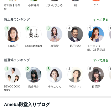
市川團十郎白
小林麻央
だいたひかる
桃
クロ
猿
急上昇ランキング
すべて見る
1
2
3
4
5
加藤紀子
Sakurashimeji
真飛聖
尼子勝紀
モーニング
娘。'26 天気組
新登場ランキング
すべて見る
1
2
3
4
5
BEYOOOOO
島倉りか
ゆうこりん
MOMIママ
石 安伊
NDS
Ameba殿堂入りブログ