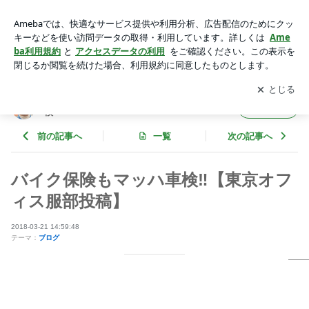
バイク保険もマッハ車検‼️【東京オフィス服部投稿】 | 玉中哲
二「DRIVER'S BLOG」withマッハ車検
アプリをダウンロードして
ブログの更新通知
を受け取りまし
開く
ょう。
玉中哲二「DRIVER'S BLOG」withマッハ車
フォロー
検
前の記事へ
一覧
次の記事へ
バイク保険もマッハ車検‼️【東京オフ
ィス服部投稿】
2018-03-21 14:59:48
テーマ：
ブログ