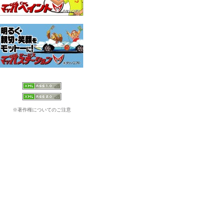
※著作権についてのご注意