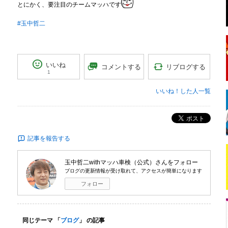
とにかく、要注目のチームマッハです
#玉中哲二
いいね
リブログする
コメントする
1
いいね！した人一覧
ポスト
記事を報告する
玉中哲二withマッハ車検（公式）
さんをフォロー
ブログの更新情報が受け取れて、アクセスが簡単になります
フォロー
同じテーマ 「
ブログ
」 の記事