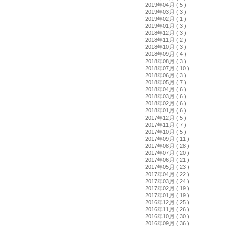
2019年04月 ( 5 )
2019年03月 ( 3 )
2019年02月 ( 1 )
2019年01月 ( 3 )
2018年12月 ( 3 )
2018年11月 ( 2 )
2018年10月 ( 3 )
2018年09月 ( 4 )
2018年08月 ( 3 )
2018年07月 ( 10 )
2018年06月 ( 3 )
2018年05月 ( 7 )
2018年04月 ( 6 )
2018年03月 ( 6 )
2018年02月 ( 6 )
2018年01月 ( 6 )
2017年12月 ( 5 )
2017年11月 ( 7 )
2017年10月 ( 5 )
2017年09月 ( 11 )
2017年08月 ( 28 )
2017年07月 ( 20 )
2017年06月 ( 21 )
2017年05月 ( 23 )
2017年04月 ( 22 )
2017年03月 ( 24 )
2017年02月 ( 19 )
2017年01月 ( 19 )
2016年12月 ( 25 )
2016年11月 ( 26 )
2016年10月 ( 30 )
2016年09月 ( 36 )