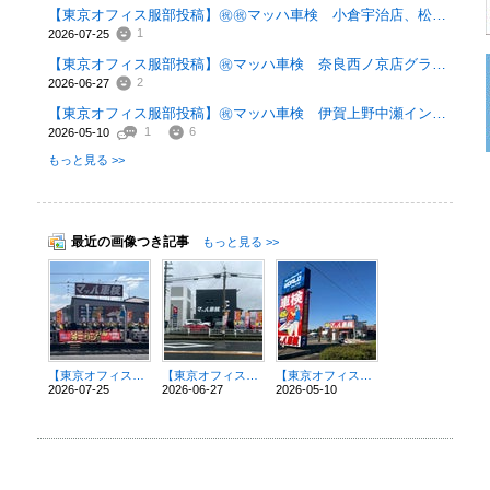
【東京オフィス服部投稿】㊗️㊗️マッハ車検 小倉宇治店、松本島内店オープン‼️
1
2026-07-25
【東京オフィス服部投稿】㊗️マッハ車検 奈良西ノ京店グランドオープン‼️
2
2026-06-27
【東京オフィス服部投稿】㊗️マッハ車検 伊賀上野中瀬インター店 オープン
1
6
2026-05-10
もっと見る >>
最近の画像つき記事
もっと見る >>
【東京オフィス服部投稿】㊗️㊗️マッハ車検 小倉宇治店、松本島内店オープン‼️
【東京オフィス服部投稿】㊗️マッハ車検 奈良西ノ京店グランドオープン‼️
【東京オフィス服部投稿】㊗️マッハ車検 伊賀上野中瀬インター店 オープン
2026-07-25
2026-06-27
2026-05-10