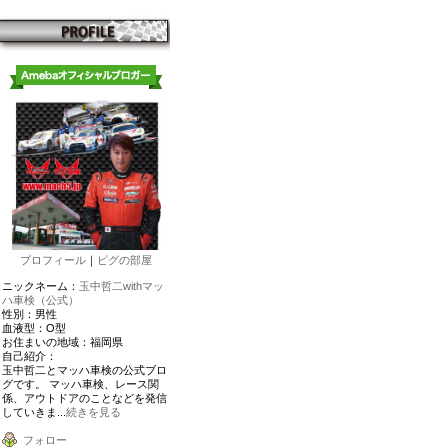
プロフィール
｜
ピグの部屋
ニックネーム：
玉中哲二withマッ
ハ車検（公式）
性別：
男性
血液型：
O型
お住まいの地域：
福岡県
自己紹介：
玉中哲二とマッハ車検の公式ブロ
グです。 マッハ車検、レース関
係、アウトドアのことなどを発信
していきま...
続きを見る
フォロー