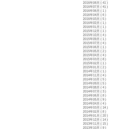
2016年08月 ( 41 )
2016年07月 ( 41 )
2016年06月 ( 1 )
2016年04月 ( 6 )
2016年03月 ( 5 )
2016年02月 ( 1 )
2016年01月 ( 1 )
2015年12月 ( 1 )
2015年10月 ( 4 )
2015年09月 ( 1 )
2015年07月 ( 4 )
2015年06月 ( 1 )
2015年05月 ( 2 )
2015年04月 ( 4 )
2015年03月 ( 8 )
2015年02月 ( 1 )
2015年01月 ( 2 )
2014年12月 ( 1 )
2014年11月 ( 4 )
2014年10月 ( 5 )
2014年09月 ( 5 )
2014年08月 ( 4 )
2014年07月 ( 3 )
2014年06月 ( 8 )
2014年05月 ( 9 )
2014年04月 ( 4 )
2014年03月 ( 14 )
2014年02月 ( 8 )
2014年01月 ( 20 )
2013年12月 ( 14 )
2013年11月 ( 15 )
2013年10月 ( 9 )