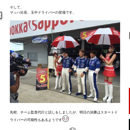
そして、
マッハ社長、玉中ドライバーの登場です。
先程、チーム監督代行と話しをしましたが、明日の決勝はスタートド
ライバーの可能性もあるようです