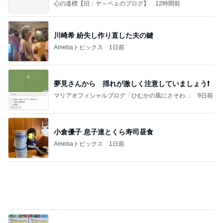
心の道標【旧：ヤ～ベェのブログ】
12時間前
川崎希 紛失し作り直した夫の鍵
Amebaトピックス
1日前
夢見さんから 揺れが激しく注意していましょう❗️
マリアオフィシャルブログ「ひむかの風にさそわれ
9日前
て」Powered by Ameba
小倉優子 息子達とくら寿司昼食
Amebaトピックス
1日前