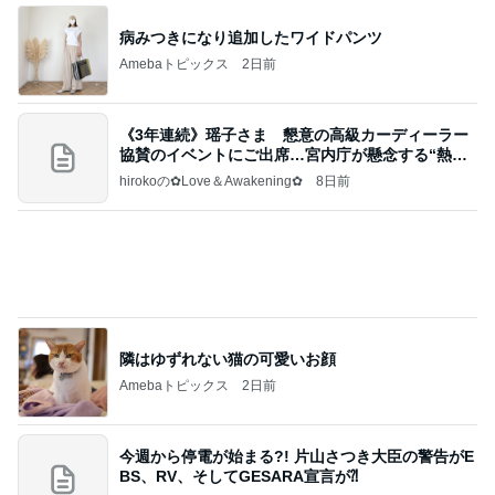
病みつきになり追加したワイドパンツ
Amebaトピックス
2日前
《3年連続》瑶子さま 懇意の高級カーディーラー
協賛のイベントにご出席…宮内庁が懸念する“熱心
すぎ
hirokoの✿Love＆Awakening✿
8日前
隣はゆずれない猫の可愛いお顔
Amebaトピックス
2日前
今週から停電が始まる?! 片山さつき大臣の警告がE
BS、RV、そしてGESARA宣言が⁈