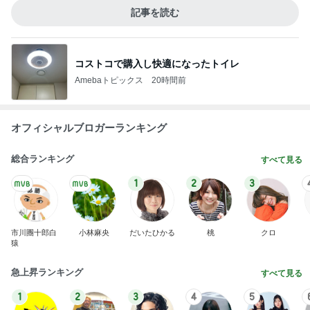
記事を読む
コストコで購入し快適になったトイレ
Amebaトピックス
20時間前
オフィシャルブロガーランキング
総合ランキング
すべて見る
1
2
3
市川團十郎白
小林麻央
だいたひかる
桃
クロ
猿
急上昇ランキング
すべて見る
1
2
3
4
5