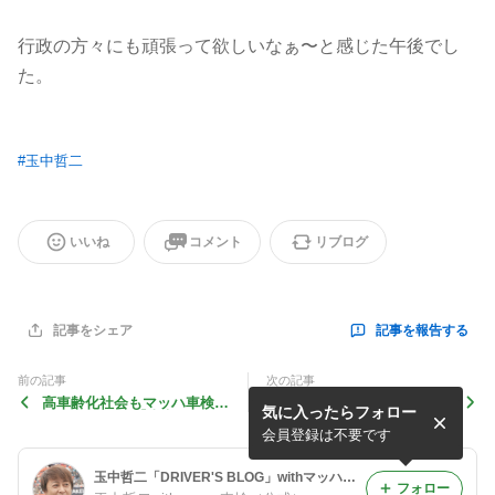
行政の方々にも頑張って欲しいなぁ〜と感じた午後でし
た。
#
玉中哲二
いいね
コメント
リブログ
記事を報告する
記事をシェア
前の記事
次の記事
高車齢化社会もマッハ車検が
外国人技能実習制度【東京オ
気に入ったらフォロー
イチバンです❗️【東京オフィ
フィス服部投稿】
ス服部投稿】
会員登録は不要です
玉中哲二「DRIVER'S BLOG」withマッハ車検
フォロー