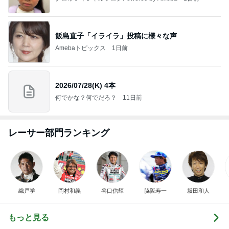
飯島直子「イライラ」投稿に様々な声
Amebaトピックス
1日前
2026/07/28(K) 4本
何でかな？何でだろ？
11日前
レーサー部門ランキング
織戸学
岡村和義
谷口信輝
脇阪寿一
坂田和人
もっと見る