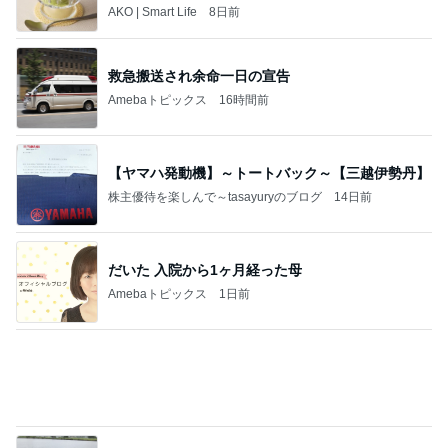
トレ
AKO | Smart Life
8日前
救急搬送され余命一日の宣告
Amebaトピックス
16時間前
【ヤマハ発動機】～トートバック～【三越伊勢丹】
株主優待を楽しんで～tasayuryのブログ
14日前
だいた 入院から1ヶ月経った母
Amebaトピックス
1日前