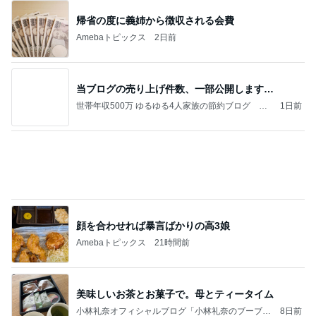
帰省の度に義姉から徴収される会費
Amebaトピックス
2日前
当ブログの売り上げ件数、一部公開します…
世帯年収500万 ゆるゆる4人家族の節約ブログ 〜
1日前
ケチ旦那と金銭感覚マヒ嫁の日々〜
顔を合わせれば暴言ばかりの高3娘
Amebaトピックス
21時間前
美味しいお茶とお菓子で。母とティータイム
小林礼奈オフィシャルブログ「小林礼奈のブーブー
8日前