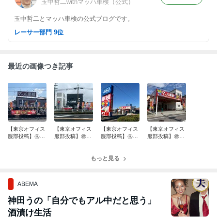
玉中哲二withマッハ車検（公式）
玉中哲二とマッハ車検の公式ブログです。
レーサー部門 9位
最近の画像つき記事
【東京オフィス
【東京オフィス
【東京オフィス
【東京オフィス
服部投稿】㊗️㊗️
服部投稿】㊗️マ
服部投稿】㊗️マ
服部投稿】㊗️マ
マッハ車検 小
ッハ車検 奈良
ッハ車検 伊賀
ッハ車検 安芸
倉宇治店、松本
西ノ京店グラン
上野中瀬インタ
高田吉田店グラ
島内店オープ
ドオープン‼️
もっと見る
ー店 オープン
ンドオープン‼️
ン‼️
ABEMA
神田うの「自分でもアル中だと思う」
酒漬け生活