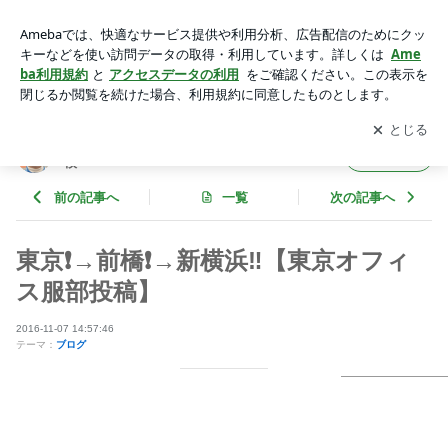
東京❗️→前橋❗️→新横浜‼️【東京オフィス服部投稿】 | 玉中哲二
「DRIVER'S BLOG」withマッハ車検
アプリをダウンロードして
ブログの更新通知
を受け取りまし
開く
ょう。
玉中哲二「DRIVER'S BLOG」withマッハ車
フォロー
検
前の記事へ
一覧
次の記事へ
東京❗️→前橋❗️→新横浜‼️【東京オフィ
ス服部投稿】
2016-11-07 14:57:46
テーマ：
ブログ