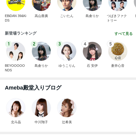
EBiDAN 39&Ki
高山善廣
こいたん
島倉りか
つばきファク
DS
トリー
新登場ランキング
すべて見る
1
2
3
4
5
BEYOOOOO
島倉りか
ゆうこりん
石 安伊
蒼井心音
NDS
Ameba殿堂入りブログ
北斗晶
中川翔子
辻希美