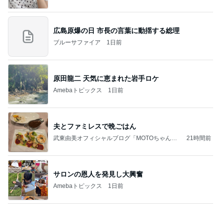
400円でガチャれた可愛いエコバッグ
Amebaトピックス
2日前
ラーメン二郎 新潟店【新潟市中央区】ラーメン小
つけメン変更 ツルパツ麺が旨い新潟二郎のつけ麺
主に新潟グルメとラーメン食べ歩きのよしなしご
14日前
と
ライブとレッスンでへとへとな体
Amebaトピックス
1日前