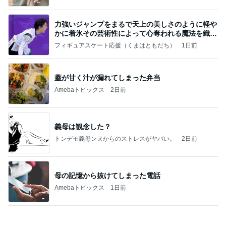
Amebaトピックス
2日前
【Hey! Say! JUMP ONE NIGHT VOYAGE】2026.
7/27
公式投稿まとめちゃいました。～HSJ＆UT&K.O.
11日前
～
とうもろこしが入っているおかき
Amebaトピックス
1日前
涅槃寂静をゴールに設定することがなぜ大事なの
か、シンボルを受容可能なメッセージとして投げる
ことが
気功師から見たバレエとヒーリングのコツ～「まと
3日前
いのば」ブログ