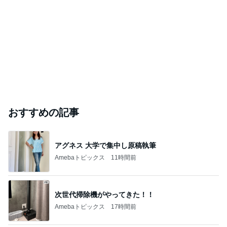
渋滞の帰りに息子と食べたラーメン
Amebaトピックス
12時間前
高橋真麻 久しぶりのリベラで感激
Amebaトピックス
13時間前
｢海のはじまり｣子役の現在に｢美人さん｣
Amebaトピックス
22時間前
ありがとうございます
市川團十郎白猿オフィシャルB
2日前
辻希美の長女 ｢プロ顔負け｣のお菓子公開
Amebaトピックス
1日前