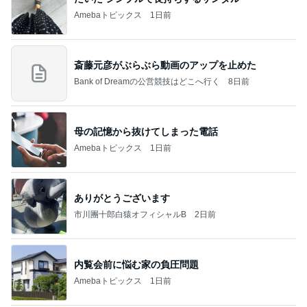
猿
急上昇ランキング
すべて見る
1
2
3
4
5
デーモン閣下
片岡愛之助
林下清志(ビッ
沢田聖子
金沢克彦
グダディ)
新登場ランキング
すべて見る
1
2
3
4
5
BEYOOOOO
島倉りか
ゆうこりん
石 安伊
蒼井心音
NDS
Ameba殿堂入りブログ