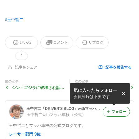
#
玉中哲二
いいね
コメント
リブログ
2
記事を報告する
記事をシェア
前の記事
次の記事
シン・ゴジラに破壊され話題
究極の45分立会い車検「マ
気に入ったらフォロー
のマッハ東京オフィス【東京
ッハ・ウェイ」構築のために
オフィス服部投稿】
【東京オフィス服部投稿】
会員登録は不要です
玉中哲二「DRIVER'S BLOG」withマッハ車検
フォロー
玉中哲二withマッハ車検（公式）
玉中哲二とマッハ車検の公式ブログです。
レーサー部門 9位