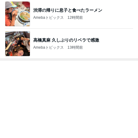
斎藤元彦がぶらぶら動画のアップを止めた
Bank of Dreamの公営競技はどこへ行く
8日前
レーサー部門ランキング
横溝直輝
岡村和義
谷口信輝
脇阪寿一
坂田和人
もっと見る
芸能人・有名人ブログ TOPへ