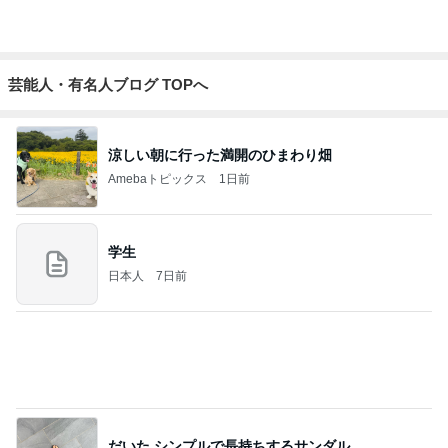
７人待ち
沢田聖子オフィシャルブログ「In My Heartな旅日記」by Ameba
2日前
記事を読む
虜になる濃厚煮干と岩のりご飯
Amebaトピックス
2日前
オフィシャルブロガーランキング
総合ランキング
すべて見る
1
2
3
市川團十郎白
小林麻央
だいたひかる
桃
クロ