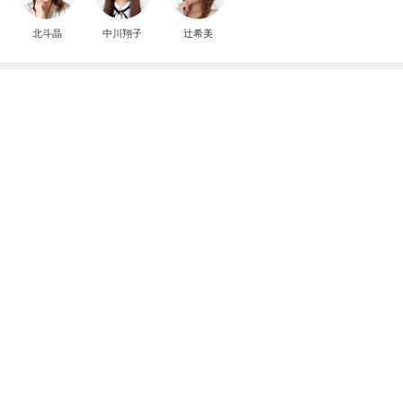
トンデモ義母ンヌからのストレスがヤバい。
2日前
母の記憶から抜けてしまった電話
Amebaトピックス
1日前
2026/07/27(K) 4本
何でかな？何でだろ？
11日前