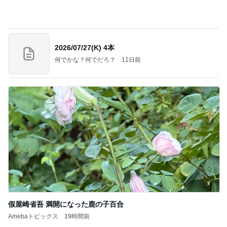
田中健 嬉しい島津亜矢の活躍
Amebaトピックス
2日前
好きな男には愛されない女の魂の秘密
クノタチホオフィシャルブログ「恋学・性学研
23時間前
究室」Powered by Ameba
だいた 夫の誕プレに半額のカニ
Amebaトピックス
1日前
良心的な事業所ほど経営は苦しく、障害ある子の居
場所「放課後デイサービス」で深刻化する理念と現
実の