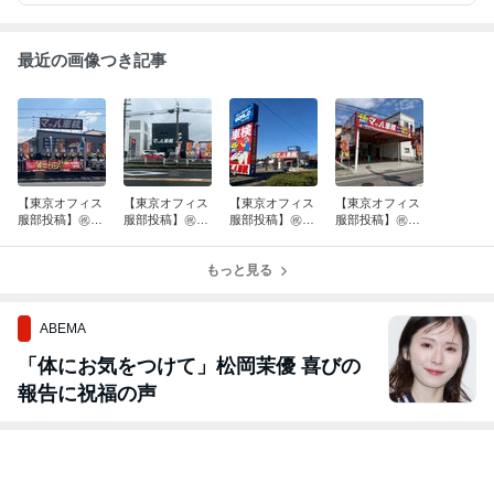
最近の画像つき記事
【東京オフィス
【東京オフィス
【東京オフィス
【東京オフィス
服部投稿】㊗️㊗️
服部投稿】㊗️マ
服部投稿】㊗️マ
服部投稿】㊗️マ
マッハ車検 小
ッハ車検 奈良
ッハ車検 伊賀
ッハ車検 安芸
倉宇治店、松本
西ノ京店グラン
上野中瀬インタ
高田吉田店グラ
島内店オープ
ドオープン‼️
もっと見る
ー店 オープン
ンドオープン‼️
ン‼️
ABEMA
「体にお気をつけて」松岡茉優 喜びの
報告に祝福の声