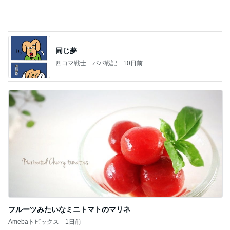
(長期保存カレーライスセット)
たかたんのコストコ通への道
7日前
しっかりした方が好まれるエアライン
Amebaトピックス
1日前
お願い
モンスターアクアリウム＆レプタイルズ 買取販売
7日前
情報
首肩の負担に気づかされた授乳服
Amebaトピックス
19時間前
NISA①(;'∀')
パラスジュエリー（白美女神宝珠）の夢の記録
14日前