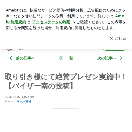
取り引き様にて絶賛プレゼン実施中！【バイザー南の投稿】 |
玉中哲二「DRIVER'S BLOG」withマッハ車検
アプリをダウンロードして
ブログの更新通知
を受け取りまし
開く
ょう。
玉中哲二「DRIVER'S BLOG」withマッハ車
フォロー
検
前の記事へ
一覧
次の記事へ
取り引き様にて絶賛プレゼン実施中！
【バイザー南の投稿】
2016-09-07 13:26:59
テーマ：
マッハ車検