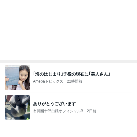
涼しい朝に行った満開のひまわり畑
Amebaトピックス
1日前
学生
日本人
7日前
だいた シンプルで長持ちするサンダル
Amebaトピックス
1日前
斎藤元彦がぶらぶら動画のアップを止めた
Bank of Dreamの公営競技はどこへ行く
8日前
母の記憶から抜けてしまった電話
Amebaトピックス
1日前