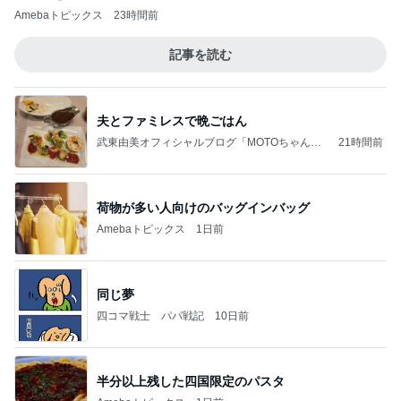
ブルーサファイア
1日前
原田龍二 天気に恵まれた岩手ロケ
Amebaトピックス
1日前
夫とファミレスで晩ごはん
武東由美オフィシャルブログ「MOTOちゃんと
21時間前
のはっぴぃな毎日」Powered by Ameba
サロンの恩人を発見し大興奮
Amebaトピックス
1日前
同じ夢
四コマ戦士 パパ戦記
10日前