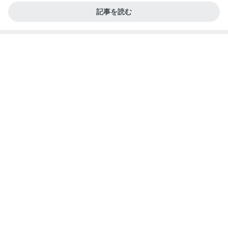
立石美津子オフィシャルブログ「テキトー母さんの
1日前
すすめ」Powered by Ameba
立派でも処分に困る桐のタンス
Amebaトピックス
1日前
記事を読む