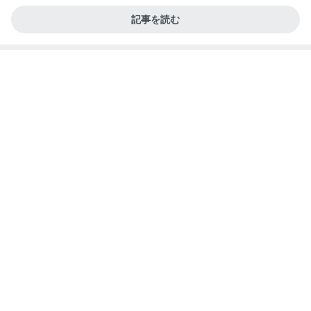
（続編）
高橋英樹 帝国ホテルの豪華な料理
Amebaトピックス
2日前
記事を読む