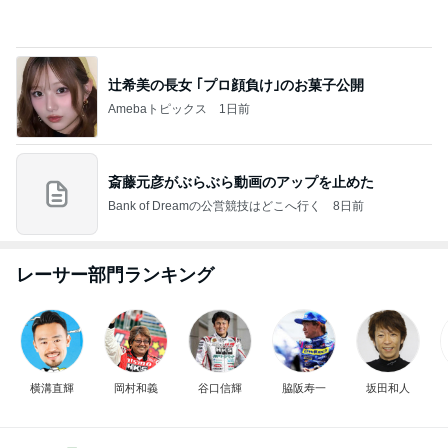
ありがとうございます
市川團十郎白猿オフィシャルB
2日前
内覧会前に悩む家の負圧問題
Amebaトピックス
1日前
広島原爆の日 市長の言葉に動揺する総理
ブルーサファイア
1日前