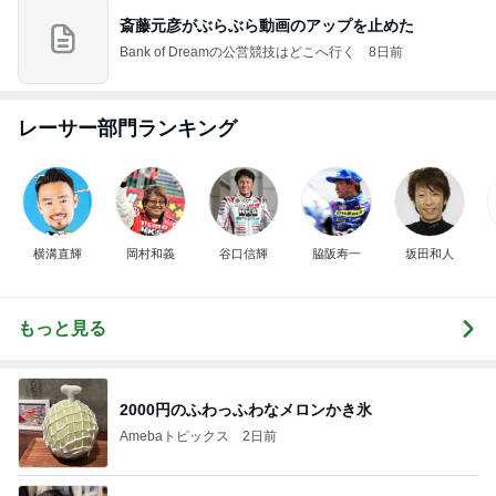
斎藤元彦がぶらぶら動画のアップを止めた
Bank of Dreamの公営競技はどこへ行く
8日前
レーサー部門ランキング
横溝直輝
岡村和義
谷口信輝
脇阪寿一
坂田和人
もっと見る
2000円のふわっふわなメロンかき氷
Amebaトピックス
2日前