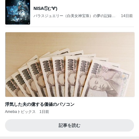
NISA①(;'∀')
パラスジュエリー（白美女神宝珠）の夢の記録
14日前
（続編）
浮気した夫の億する価値のパソコン
Amebaトピックス
1日前
記事を読む