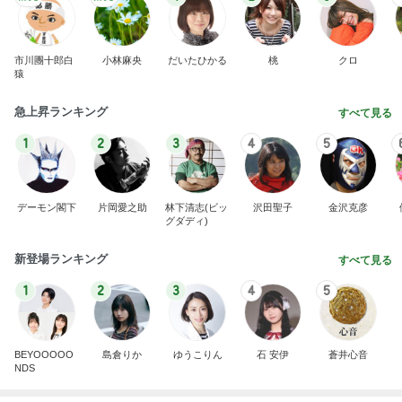
市川團十郎白
小林麻央
だいたひかる
桃
クロ
猿
急上昇ランキング
すべて見る
1
2
3
4
5
デーモン閣下
片岡愛之助
林下清志(ビッ
沢田聖子
金沢克彦
グダディ)
新登場ランキング
すべて見る
1
2
3
4
5
BEYOOOOO
島倉りか
ゆうこりん
石 安伊
蒼井心音
NDS