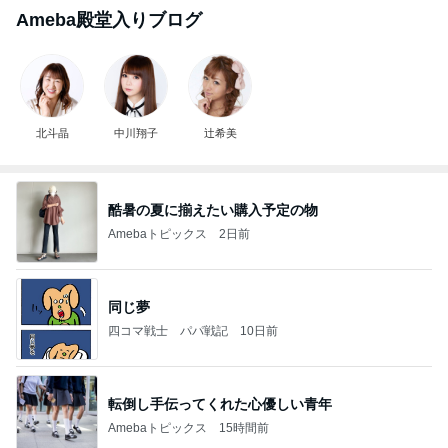
Ameba殿堂入りブログ
北斗晶
中川翔子
辻希美
酷暑の夏に揃えたい購入予定の物
Amebaトピックス
2日前
同じ夢
四コマ戦士 パパ戦記
10日前
転倒し手伝ってくれた心優しい青年
Amebaトピックス
15時間前