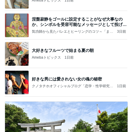
Amebaトピックス
1日前
涅槃寂静をゴールに設定することがなぜ大事なの
か、シンボルを受容可能なメッセージとして投げる
ことが
気功師から見たバレエとヒーリングのコツ～「まと
3日前
いのば」ブログ
大好きなフルーツで始まる夏の朝
Amebaトピックス
1日前
好きな男には愛されない女の魂の秘密
クノタチホオフィシャルブログ「恋学・性学研究
1日前
室」Powered by Ameba