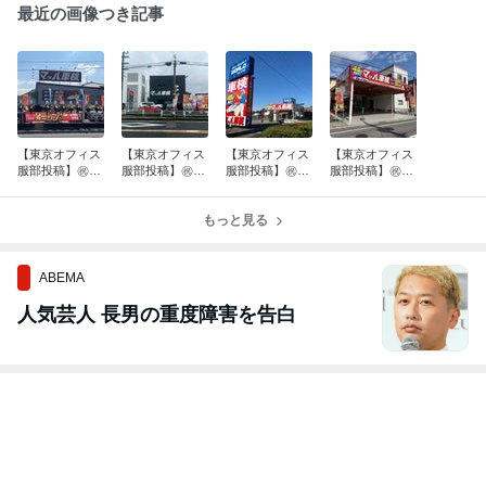
最近の画像つき記事
【東京オフィス
【東京オフィス
【東京オフィス
【東京オフィス
服部投稿】㊗️㊗️
服部投稿】㊗️マ
服部投稿】㊗️マ
服部投稿】㊗️マ
マッハ車検 小
ッハ車検 奈良
ッハ車検 伊賀
ッハ車検 安芸
倉宇治店、松本
西ノ京店グラン
上野中瀬インタ
高田吉田店グラ
島内店オープ
ドオープン‼️
もっと見る
ー店 オープン
ンドオープン‼️
ン‼️
ABEMA
人気芸人 長男の重度障害を告白