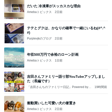
だいた 冷凍庫がスッカスカな理由
Amebaトピックス
2日前
テテとグクは、かなりの確率で一緒にいるね(#^.^
#)
Purplevjkのブログ
2日前
年収500万円で余裕のローン計画
Amebaトピックス
1日前
吉田さんファミリー語り部YouTubeアップしまし
た（長編です）
「吉田さんちのファミリー日記」Powered by A
19時間前
meba 吉田さんファミリーオフィシャルブログ
衝動買いした可愛い犬の箸置き
Amebaトピックス
2日前