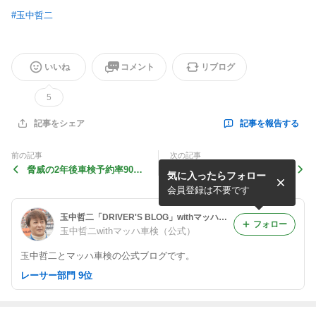
#
玉中哲二
いいね
コメント
リブログ
5
記事を報告する
記事をシェア
前の記事
次の記事
脅威の2年後車検予約率90%
マッハ車検加盟店様 福岡ベ
気に入ったらフォロー
超え！感動のマッハ車検定例
イサイドシティ オープンレ
訪問関東ー東北ラウンド【バ
セプション【バイザー南の投
会員登録は不要です
イザー南の投稿】
稿】
玉中哲二「DRIVER'S BLOG」withマッハ車検
フォロー
玉中哲二withマッハ車検（公式）
玉中哲二とマッハ車検の公式ブログです。
レーサー部門 9位