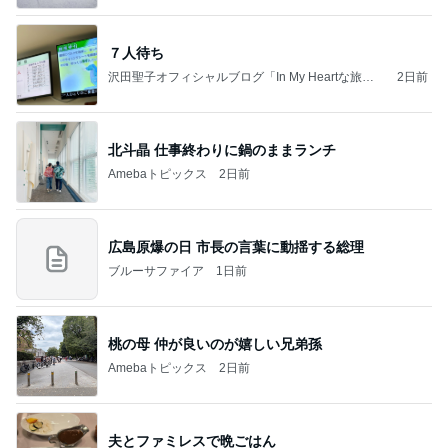
７人待ち
沢田聖子オフィシャルブログ「In My Heartな旅日
2日前
記」by Ameba
北斗晶 仕事終わりに鍋のままランチ
Amebaトピックス
2日前
広島原爆の日 市長の言葉に動揺する総理
ブルーサファイア
1日前
桃の母 仲が良いのが嬉しい兄弟孫
Amebaトピックス
2日前
夫とファミレスで晩ごはん