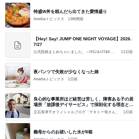
特盛W丼を頼んだら出てきた愛情盛り
Amebaトピックス
13時間前
【Hey! Say! JUMP ONE NIGHT VOYAGE】2026.
7/27
公式投稿まとめちゃいました。～HSJ＆UT&K.O.
11日前
～
夜パンツで失敗が少なくなった娘
Amebaトピックス
1日前
良心的な事業所ほど経営は苦しく、障害ある子の居
場所「放課後デイサービス」で深刻化する理念と現
実の
立石美津子オフィシャルブログ「テキトー母さんの
1日前
すすめ」Powered by Ameba
義母からのお祓いした水が8箱