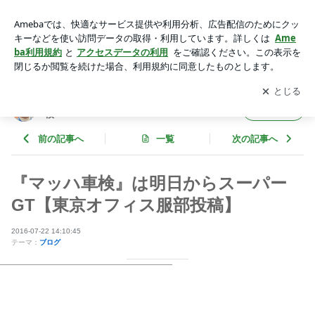
『マッハ車検』は明日からスーパーGT【東京オフィス服部投
稿】 | 玉中哲二「DRIVER'S BLOG」withマッハ車検
アプリをダウンロードして
ブログの更新通知
を受け取りまし
開く
ょう。
玉中哲二「DRIVER'S BLOG」withマッハ車
フォロー
検
前の記事へ
一覧
次の記事へ
『マッハ車検』は明日からスーパー
GT【東京オフィス服部投稿】
2016-07-22 14:10:45
テーマ：
ブログ