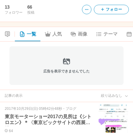
13
66
フォロー
フォロワー
投稿
一覧
人気
画像
テーマ
広告を表示できませんでした
記事の表示
絞り込みなし
2017年10月29日(日) 05時42分48秒
・
ブログ
東京モーターショー2017の見所は《シト
ロエン》＊〈東京ビックサイトの西展示
場アナトリウム〉
64