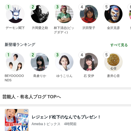
1
2
3
4
5
デーモン閣下
片岡愛之助
林下清志(ビッ
沢田聖子
金沢克彦
グダディ)
新登場ランキング
すべて見る
1
2
3
4
5
BEYOOOOO
島倉りか
ゆうこりん
石 安伊
蒼井心音
NDS
芸能人・有名人ブログ TOPへ
レジェンド松下のなんでもプレゼン！
Amebaトピックス
4時間前