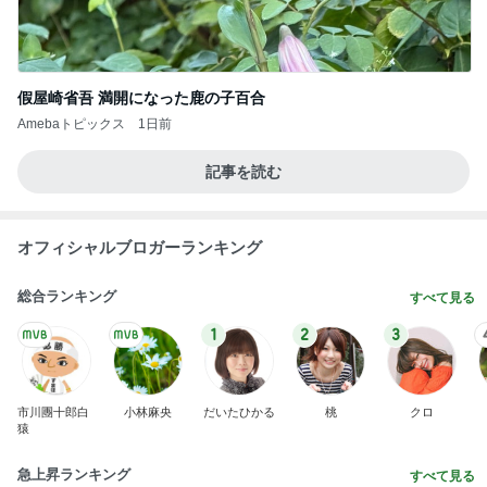
假屋崎省吾 満開になった鹿の子百合
Amebaトピックス
1日前
記事を読む
オフィシャルブロガーランキング
総合ランキング
すべて見る
1
2
3
市川團十郎白
小林麻央
だいたひかる
桃
クロ
猿
急上昇ランキング
すべて見る