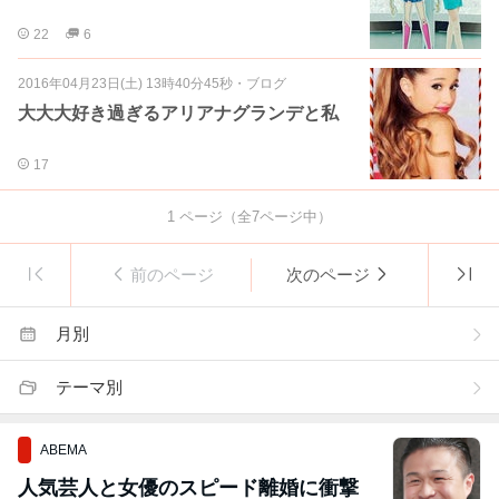
22
6
2016年04月23日(土) 13時40分45秒
・
ブログ
大大大好き過ぎるアリアナグランデと私
17
1
ページ（全
7
ページ中）
前のページ
次のページ
月別
テーマ別
ABEMA
人気芸人と女優のスピード離婚に衝撃