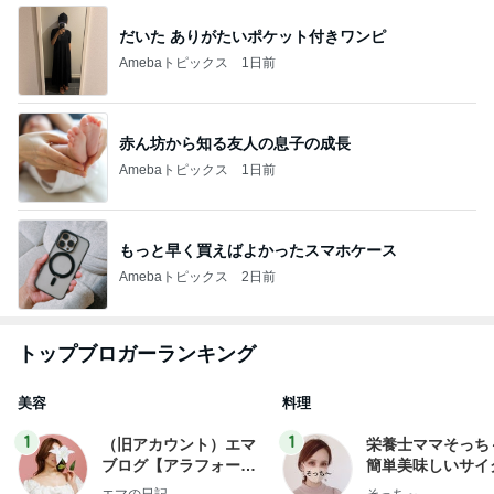
だいた ありがたいポケット付きワンピ
Amebaトピックス
1日前
赤ん坊から知る友人の息子の成長
Amebaトピックス
1日前
もっと早く買えばよかったスマホケース
Amebaトピックス
2日前
トップブロガーランキング
美容
料理
1
1
（旧アカウント）エマ
栄養士ママそっち
ブログ【アラフォー会
簡単美味しいサイ
社売却セカンドライ
献立
エマの日記
そっち～