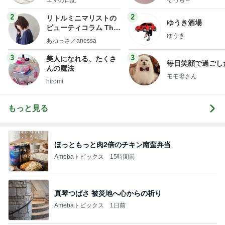
フ】
2
2
リトルミニマリストの
ゆうき酒場
ビューティコラム The
ゆうき
little minimalist's bea
あねっさ／anessa
uty colum
3
3
美人になれる、たくさ
毎日笑顔で過ごし
んの魔法
モモ母さん
hiromi
もっと見る
ほっともっと肉2倍のチキン南蛮弁当
Amebaトピックス
15時間前
真琴つばさ 被災地へ心からの祈り
Amebaトピックス
1日前