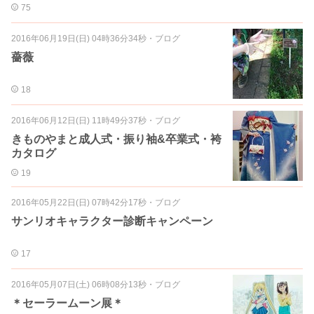
75
2016年06月19日(日) 04時36分34秒
・
ブログ
薔薇
18
2016年06月12日(日) 11時49分37秒
・
ブログ
きものやまと成人式・振り袖&卒業式・袴
カタログ
19
2016年05月22日(日) 07時42分17秒
・
ブログ
サンリオキャラクター診断キャンペーン
17
2016年05月07日(土) 06時08分13秒
・
ブログ
＊セーラームーン展＊