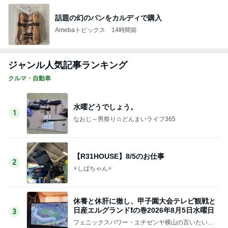
話題の幻のパンをカルディで購入
Amebaトピックス
14時間前
ジャンル人気記事ランキング
クルマ・自動車
水曜どうでしょう。
1
なおじ～男祭り☆どんまいライフ365
【R31HOUSE】8/5のお仕事
2
⚡️しばちゃん⚡
休養と休肝に徹し、甲子園大会テレビ観戦と
日産エルグランド❗の巻2026年8月5日水曜日
3
フェニックスパワー・エチゼンヤ横山の言いたい放