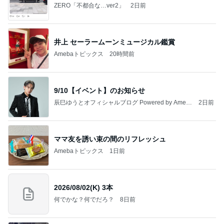
ZERO「不都合な…ver2」
2日前
井上 セーラームーンミュージカル鑑賞
Amebaトピックス
20時間前
9/10【イベント】のお知らせ
辰巳ゆうとオフィシャルブログ Powered by Ameb
2日前
a
ママ友を誘い束の間のリフレッシュ
Amebaトピックス
1日前
2026/08/02(K) 3本
何でかな？何でだろ？
8日前