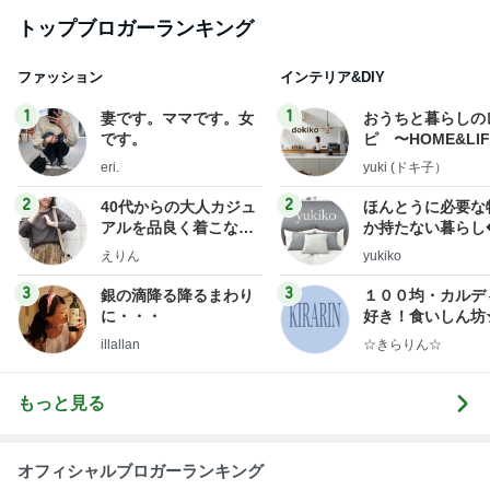
トップブロガーランキング
ファッション
インテリア&DIY
1
1
妻です。ママです。女
おうちと暮らしの
です。
ピ 〜HOME&LI
eri.
yuki (ドキ子）
2
2
40代からの大人カジュ
ほんとうに必要な
アルを品良く着こなす
か持たない暮らし
ファッションブログ
ep Life Simple
えりん
yukiko
ンテリアのきろく
3
3
銀の滴降る降るまわり
１００均・カルデ
に・・・
好き！食いしん坊
らりん☆のブログ
illallan
☆きらりん☆
もっと見る
オフィシャルブロガーランキング