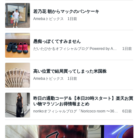
若乃花 朝からマックのパンケーキ
Amebaトピックス
1日前
愚痴っぽくてすみません
だいたひかるオフィシャルブログ Powered by Ame
1日前
ba
高い位置で結局買ってしまった米国株
Amebaトピックス
1日前
昨日の通勤コーデ＆【本日20時スタート】楽天お買
い物マラソンお得情報まとめ
norikoオフィシャルブログ「Noricoco room 〜365
6日前
日コーディネート日記〜」Powered by Ameba