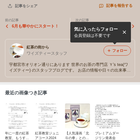
記事を報告する
記事をシェア
前の記事
次の記事
6月も華やかにスタート！
茶摘みの季節です
気に入ったらフォロー
会員登録は不要です
紅茶の街から
フォロー
ワイズティースタッフ
宇都宮市オリオン通りにあります 世界のお茶の専門店 Ｙ's tea(ワ
イズティー) のスタッフブログです。 お店の情報や日々の出来事な
ど綴っていきます。どうぞよろしくお願いいたします。
最近の画像つき記事
年に一度の紅茶
紅茶教室ジュニ
【人気漫画「北
プレミアムダー
教室、もうすぐ
アコース2024
斗の拳」とのコ
ジリン発表会