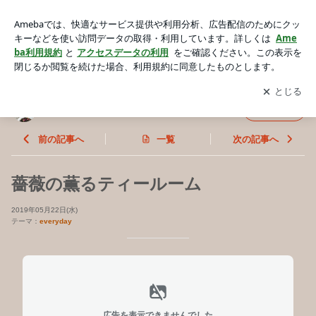
薔薇の薫るティールーム | 紅茶の街から
アプリをダウンロードして
ブログの更新通知
を受け取りまし
開く
ょう。
紅茶の街から
フォロー
前の記事へ
一覧
次の記事へ
薔薇の薫るティールーム
2019年05月22日(水)
テーマ：
everyday
広告を表示できませんでした