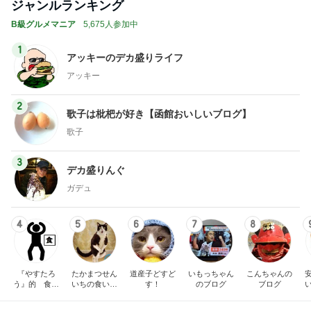
ジャンルランキング
B級グルメマニア
5,675人参加中
1
アッキーのデカ盛りライフ
アッキー
2
歌子は枇杷が好き【函館おいしいブログ】
歌子
3
デカ盛りんぐ
ガデュ
4
5
6
7
8
『やすたろ
たかまつせん
道産子どすど
いもっちゃん
こんちゃんの
う』的 食の
いちの食い散
す！
のブログ
ブログ
備忘録
らかし日記