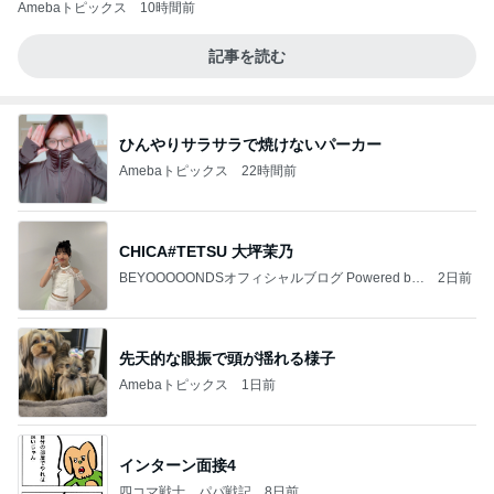
Amebaトピックス
10時間前
記事を読む
ひんやりサラサラで焼けないパーカー
Amebaトピックス
22時間前
CHICA#TETSU 大坪茉乃
BEYOOOOONDSオフィシャルブログ Powered by
2日前
Ameba
先天的な眼振で頭が揺れる様子
Amebaトピックス
1日前
インターン面接4
四コマ戦士 パパ戦記
8日前