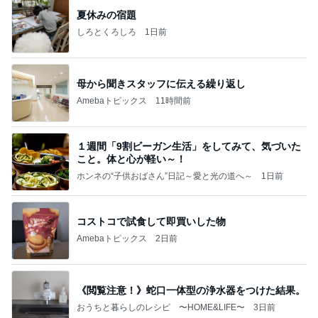
夏休みの宿題
しろとくろしろ
1日前
母から聞きスタッフに伝える繰り返し
Amebaトピックス
11時間前
１週間「9割ビーガン生活」をしてみて、気づいた
こと。体と心が軽い～！
ホンネの“子供おばさん”日記～愛と光の道へ～
1日前
コストコで試食して即買いした物
Amebaトピックス
2日前
《閲覧注意！》蛇口一体型の浄水器をつけた結果。
おうちと暮らしのレシピ 〜HOME&LIFE〜
3日前