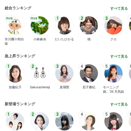
総合ランキング
すべて見る
1
2
3
市川團十郎白
小林麻央
だいたひかる
桃
クロ
猿
急上昇ランキング
すべて見る
1
2
3
4
5
加藤紀子
Sakurashimeji
真飛聖
尼子勝紀
モーニング
娘。'26 天気組
新登場ランキング
すべて見る
1
2
3
4
5