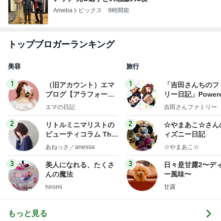
Amebaトピックス
9時間前
トップブロガーランキング
美容
旅行
1
1
（旧アカウント）エマ
「吉田さんちのフ
ブログ【アラフォー会
リー日記」Powere
社売却セカンドライ
y Ameba 吉田さ
エマの日記
吉田さんファミリー
フ】
ミリーオフィシャ
ログ
2
2
リトルミニマリストの
☆やまあこ☆さん
ビューティコラム The
ィズニー日記
little minimalist's bea
あねっさ／anessa
☆やまあこ☆
uty colum
3
3
美人になれる、たくさ
日々是甘露2〜デ
んの魔法
ー風味〜
hiromi
甘露
もっと見る