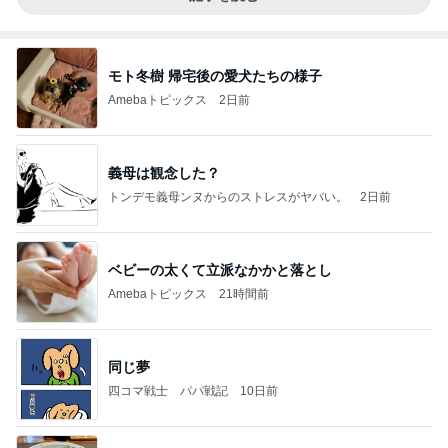
モト冬樹 帰宅後の愛犬たちの様子
Amebaトピックス
2日前
義母は観念した？
トンデモ義母ンヌからのストレスがヤバい。
2日前
ベビーの太くて立派なかかと落とし
Amebaトピックス
21時間前
同じ夢
四コマ戦士 パパ戦記
10日前