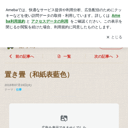
置き畳（和紙表藍色） | 北九州市八幡西区岩村畳店 三代目の
「一畳入魂」ブログ
アプリをダウンロードして
ブログの更新通知
を受け取りまし
開く
ょう。
北九州市八幡西区岩村畳店 三代目の「一畳入
フォロー
魂」ブログ
前の記事へ
一覧
次の記事へ
置き畳（和紙表藍色）
2016年07月19日(火)
テーマ：
仕事
広告を表示できませんでした