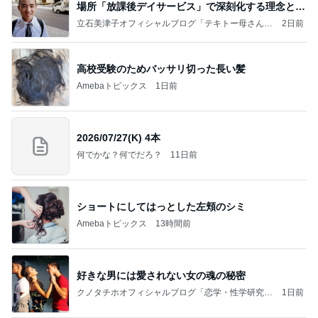
場所「放課後デイサービス」で深刻化する理念と現
実の
立石美津子オフィシャルブログ「テキトー母さんの
2日前
すすめ」Powered by Ameba
高校受験のためバッサリ切った長い髪
Amebaトピックス
1日前
2026/07/27(K) 4本
何でかな？何でだろ？
11日前
ショートにしてはっとした左頬のシミ
Amebaトピックス
13時間前
好きな男には愛されない女の魂の秘密
クノタチホオフィシャルブログ「恋学・性学研究
1日前
室」Powered by Ameba