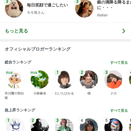
3
3
銀の滴降る降るま
毎日笑顔で過ごしたい
に・・・
モモ母さん
illallan
もっと見る
オフィシャルブロガーランキング
総合ランキング
すべて見る
1
2
3
市川團十郎白
小林麻央
だいたひかる
桃
クロ
猿
急上昇ランキング
すべて見る
1
2
3
4
5