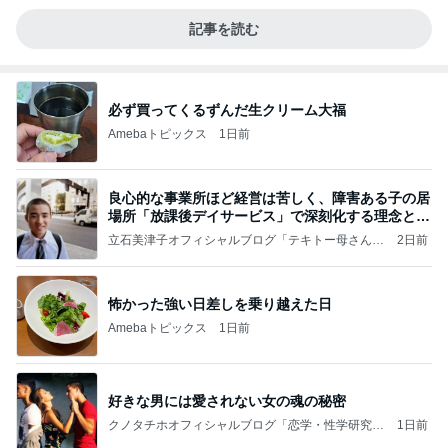
記事を読む
必ず買ってくるずんだ生クリーム大福
Amebaトピックス
1日前
良心的な事業所ほど経営は苦しく、障害ある子の居
場所「放課後デイサービス」で深刻化する理念と現
実の
立石美津子オフィシャルブログ「テキトー母さんの
2日前
すすめ」Powered by Ameba
怖かった強い日差しを乗り越えた日
Amebaトピックス
1日前
好きな男には愛されない女の魂の秘密
クノタチホオフィシャルブログ「恋学・性学研究
1日前
室」Powered by Ameba