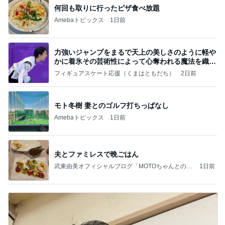
何回も取りに行ったピザ食べ放題
Amebaトピックス
1日前
力強いジャンプをまるで天上の美しさのように軽や
かに着氷その芸術性によって心奪われる魔法を織り
なす
フィギュアスケート応援（くまはともだち）
2日前
モト冬樹 妻とのゴルフ打ちっぱなし
Amebaトピックス
1日前
夫とファミレスで晩ごはん
武東由美オフィシャルブログ「MOTOちゃんとのは
1日前
っぴぃな毎日」Powered by Ameba