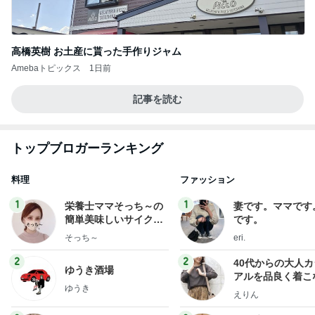
高橋英樹 お土産に貰った手作りジャム
Amebaトピックス
1日前
記事を読む
トップブロガーランキング
料理
ファッション
1
1
栄養士ママそっち～の
妻です。ママです
簡単美味しいサイクル
です。
献立
そっち～
eri.
2
2
40代からの大人
ゆうき酒場
アルを品良く着こ
ゆうき
ファッションブロ
えりん