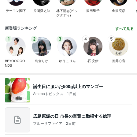
デーモン閣下
片岡愛之助
林下清志(ビッ
沢田聖子
金沢克彦
グダディ)
新登場ランキング
すべて見る
1
2
3
4
5
BEYOOOOO
島倉りか
ゆうこりん
石 安伊
蒼井心音
NDS
誕生日に頂いた500g以上のマンゴー
Amebaトピックス
1日前
広島原爆の日 市長の言葉に動揺する総理
ブルーサファイア
2日前