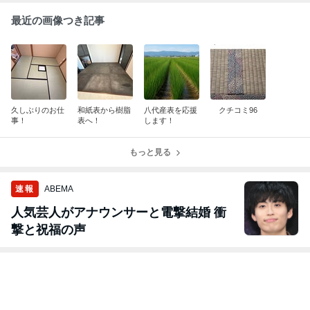
最近の画像つき記事
久しぶりのお仕
和紙表から樹脂
八代産表を応援
クチコミ96
事！
表へ！
します！
もっと見る
速報
ABEMA
人気芸人がアナウンサーと電撃結婚 衝
撃と祝福の声