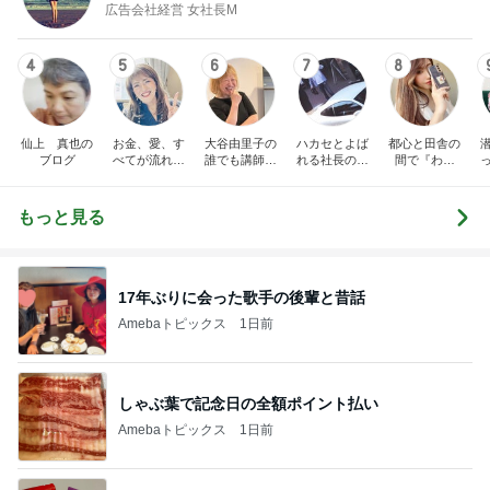
広告会社経営 女社長M
4
5
6
7
8
仙上 真也の
お金、愛、す
大谷由里子の
ハカセとよば
都心と田舎の
ブログ
べてが流れ込
誰でも講師ブ
れる社長のブ
間で『わた
んでくる方法
ログ｜感じ
ログ
し』を生きる
成
❤ SAYURA
て・興味を持
DualLife
サユラ
って・動く人
もっと見る
づくり
17年ぶりに会った歌手の後輩と昔話
Amebaトピックス
1日前
しゃぶ葉で記念日の全額ポイント払い
Amebaトピックス
1日前