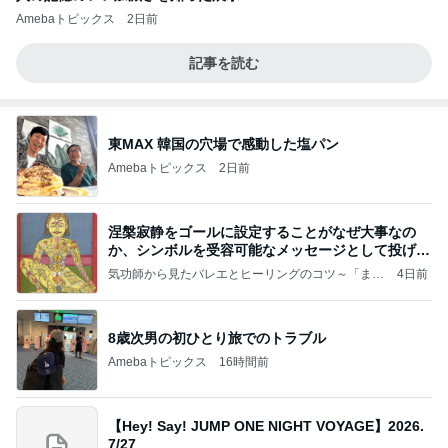
Amebaトピックス
2日前
記事を読む
東MAX 韓国の穴場で感動した塩パン
Amebaトピックス
2日前
涅槃寂静をゴールに設定することがなぜ大事なの
か、シンボルを受容可能なメッセージとして投げる
ことが
気功師から見たバレエとヒーリングのコツ～「まと
4日前
いのば」ブログ
8歳次男の初ひとり旅でのトラブル
Amebaトピックス
16時間前
【Hey! Say! JUMP ONE NIGHT VOYAGE】2026.
7/27