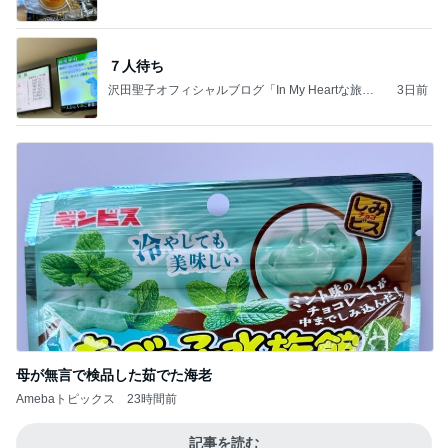
７人待ち
沢田聖子オフィシャルブログ「In My Heartな旅日
3日前
記」by Ameba
母が無言で検品した茹でた海老
Amebaトピックス
23時間前
記事を読む