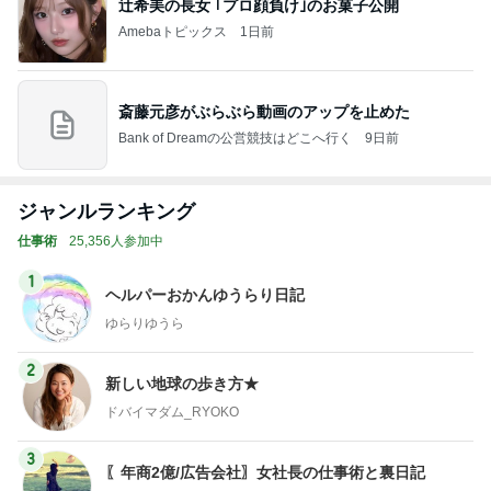
辻希美の長女 ｢プロ顔負け｣のお菓子公開
Amebaトピックス
1日前
斎藤元彦がぶらぶら動画のアップを止めた
Bank of Dreamの公営競技はどこへ行く
9日前
ジャンルランキング
仕事術
25,356人参加中
1
ヘルパーおかんゆうらり日記
ゆらりゆうら
2
新しい地球の歩き方★
ドバイマダム_RYOKO
3
〖年商2億/広告会社〗女社長の仕事術と裏日記