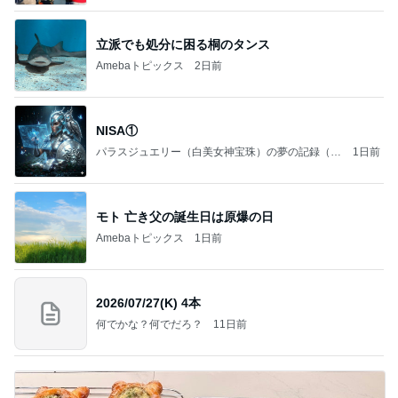
立派でも処分に困る桐のタンス
Amebaトピックス
2日前
NISA①
パラスジュエリー（白美女神宝珠）の夢の記録（続
1日前
編）
モト 亡き父の誕生日は原爆の日
Amebaトピックス
1日前
2026/07/27(K) 4本
何でかな？何でだろ？
11日前