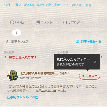
#
岩村
#
畳店
#
和紙表
#
藍色
#
滑り止めシート
#
個人的に好き
いいね
コメント
リブログ
1
記事を報告する
記事をシェア
前の記事
次の記事
縁なし畳人気です！
第5回くまモンキャンペーン
気に入ったらフォロー
当選発表
会員登録は不要です
北九州市八幡西区岩村畳店 三代目の「一畳入魂」ブログ
フォロー
tatami.iwamura
北九州市八幡西区で三代目として畳店を営んでいます！ 畳のこと
なら岩村畳店へ！ http://www.tatami-iwa.jp/
仕事術ジャンル 659位