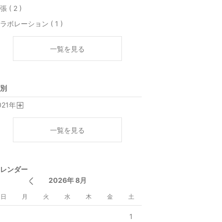
張 ( 2 )
ラボレーション ( 1 )
一覧を見る
別
021
年
開
く
一覧を見る
レンダー
2026年 8月
日
月
火
水
木
金
土
1