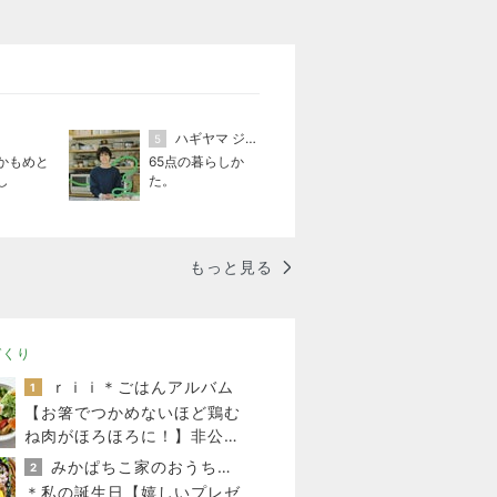
ハギヤマ ジュンコ
5
かもめと
65点の暮らしか
し
た。
もっと見る
づくり
ｒｉｉ＊ごはんアルバム
1
【お箸でつかめないほど鶏む
ね肉がほろほろに！】非公開
クーポン貼りまくってます
みかぱちこ家のおうちでごはん
2
＊私の誕生日【嬉しいプレゼ