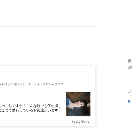
自
c
よ
#