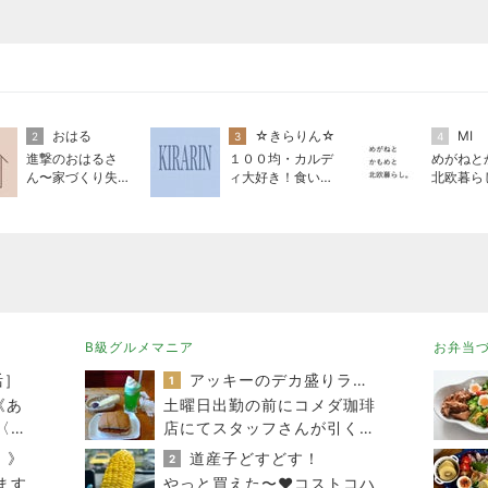
おはる
☆きらりん☆
MI
2
3
4
進撃のおはるさ
１００均・カルデ
めがねと
ん〜家づくり失敗
ィ大好き！食いし
北欧暮ら
したけど私は元気
ん坊☆きらりん☆
です〜
のブログ
B級グルメマニア
お弁当
活］
アッキーのデカ盛りライフ
1
《あ
土曜日出勤の前にコメダ珈琲
〈天
店にてスタッフさんが引くく
らいガッツリと腹ごしらえ
！》
道産子どすどす！
2
ます
やっと買えた〜❤️コストコハ