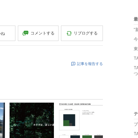
最
”
コメントする
リブログする
いね
今
東
T
記事を報告する
T
つ
テ
ブ
T