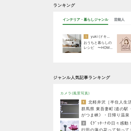
ランキング
インテリア・暮らしジャンル
芸能人
yuki (ドキ子）
1
おうちと暮らしの
レシピ 〜HOME
&LIFE〜
ジャンル人気記事ランキング
カメラ(風景写真)
北軽井沢［半住人生
1
群馬県 東吾妻町∶道の駅
がつま峡》・日帰り温泉
狗の湯〉・・♪
《ｸﾞｯﾀｰﾅの日々感動
2
行田の蓮の花って知って