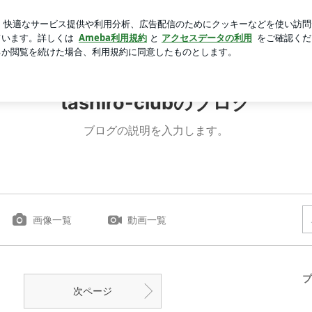
人のタイ土産
芸能人ブログ
人気ブログ
新規登録
ロ
tashiro-clubのブログ
ブログの説明を入力します。
画像一覧
動画一覧
プ
次ページ