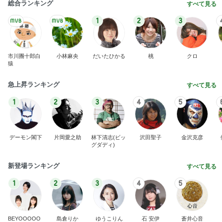
総合ランキング
すべて見る
1
2
3
市川團十郎白
小林麻央
だいたひかる
桃
クロ
猿
急上昇ランキング
すべて見る
1
2
3
4
5
デーモン閣下
片岡愛之助
林下清志(ビッ
沢田聖子
金沢克彦
グダディ)
新登場ランキング
すべて見る
1
2
3
4
5
BEYOOOOO
島倉りか
ゆうこりん
石 安伊
蒼井心音