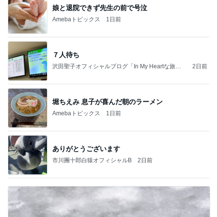
娘と退院できず先生の前で号泣
Amebaトピックス
1日前
７人待ち
沢田聖子オフィシャルブログ「In My Heartな旅日
2日前
記」by Ameba
堀ちえみ 息子が喜んだ朝のラーメン
Amebaトピックス
1日前
ありがとうございます
市川團十郎白猿オフィシャルB
2日前