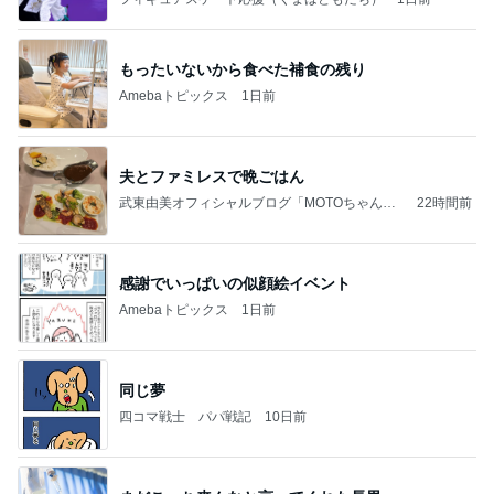
もったいないから食べた補食の残り
Amebaトピックス
1日前
夫とファミレスで晩ごはん
武東由美オフィシャルブログ「MOTOちゃんと
22時間前
のはっぴぃな毎日」Powered by Ameba
感謝でいっぱいの似顔絵イベント
Amebaトピックス
1日前
同じ夢
四コマ戦士 パパ戦記
10日前