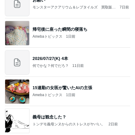
お願い
モンスターアクアリウム＆レプタイルズ 買取販売
7日前
情報
帰宅後に座った瞬間の寝落ち
Amebaトピックス
1日前
2026/07/27(K) 4本
何でかな？何でだろ？
11日前
15連勤の女医が驚いたAIの主張
Amebaトピックス
1日前
義母は観念した？
トンデモ義母ンヌからのストレスがヤバい。
2日前