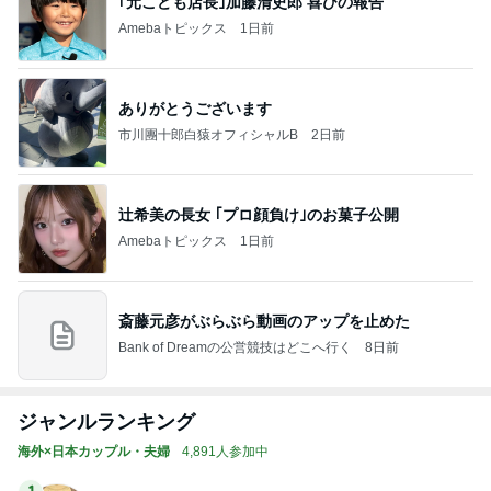
｢元こども店長｣加藤清史郎 喜びの報告
Amebaトピックス
1日前
ありがとうございます
市川團十郎白猿オフィシャルB
2日前
辻希美の長女 ｢プロ顔負け｣のお菓子公開
Amebaトピックス
1日前
斎藤元彦がぶらぶら動画のアップを止めた
Bank of Dreamの公営競技はどこへ行く
8日前
ジャンルランキング
海外×日本カップル・夫婦
4,891人参加中