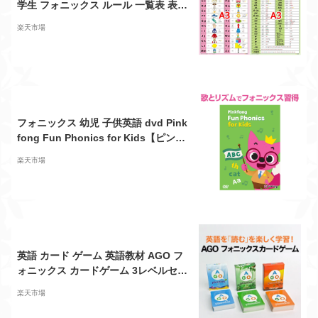
学生 フォニックス ルール 一覧表 表
おふろにはれる みいちゃんママのフ
楽天市場
ォニックスルール表 発音記号入り 子
供 幼稚園 小学生 中学生 大人のフォニ
ックス一覧表 おすすめ 見やすい わか
りやすい 基礎編 1枚 と 応用編 1枚 合
計2枚入
フォニックス 幼児 子供英語 dvd Pink
fong Fun Phonics for Kids【ピンキ
ッツ 正規販売店 送料無料】 幼児英語
楽天市場
英語歌 英語の歌 歌 英語 発音 学習 人
気 教材 ピンクフォン 英語教材 英会話
教材 アニメ 小学生 英会話 子供 英語
英語の歌 童謡 歌詞
英語 カード ゲーム 英語教材 AGO フ
ォニックス カードゲーム 3レベルセッ
ト (第2版) ボックスセット 【送料無
楽天市場
料】 子供 おもちゃ 知育おもちゃ 幼児
子ども 小学生 小学 英語 英会話教材 p