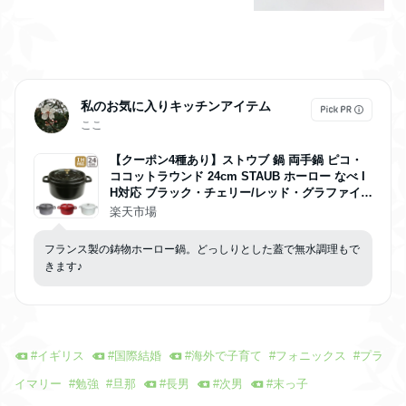
honics カード ゲーム 誕生日 プレゼ
ント ギフト
私のお気に入りキッチンアイテム
ここ
【クーポン4種あり】ストウブ 鍋 両手鍋 ピコ・
ココットラウンド 24cm STAUB ホーロー なべ I
H対応 ブラック・チェリー/レッド・グラファイト
グレー・カンパーニュ/ホワイトトリュフ おしゃ
楽天市場
れ かわいい 調理器具 ギフト・のし可
フランス製の鋳物ホーロー鍋。どっしりとした蓋で無水調理もで
きます♪
#
イギリス
#
国際結婚
#
海外で子育て
#
フォニックス
#
プラ
イマリー
#
勉強
#
旦那
#
長男
#
次男
#
末っ子