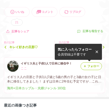
いいね
コメント
リブログ
21
記事を報告する
記事をシェア
前の記事
次の記事
キレイ好きの旦那♡
旦那との馴れ初め②お付き合
気に入ったらフォロー
い
会員登録は不要です
イギリス夫と子供3人で日本に移住中！
フォロー
ここ
イギリス人の旦那と子供3人(7歳と5歳の男の子と3歳の女の子)と日
本に移住してきました！ まずは日本に2年住む予定ですが…これか
らどうなるかは乞うご期待？！
海外×日本カップル・夫婦ジャンル 183位
最近の画像つき記事