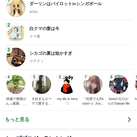
1
ダーリンはパイロットinシンガポール
anzu
2
白クマの妻は今
クマ妻
3
シカゴの夏は短かすぎ
マナティ
4
5
6
7
8
38歳で膀胱が
大好きなロー
my life is here
『何度でもRe
boniのゼロか
ん→腹膜、リ
マで愛するイ
♡
startｯ♬ Journ
らのTaiwan life
ンパ節、肺、
タリア人夫
eyは終わらな
骨転移…海外
と〜目指せ穏
ぃｯ 貪欲に人
在住ママのブ
やかな生活！
生を謳歌しち
もっと見る
ログ
(^^)〜
ゃうょｯ！٩(๑
>∀<๑)۶〜ex日
本人wifeのそ
の後の日