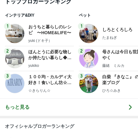
トップブロガーランキング
常〜』
インテリア&DIY
ペット
1
1
おうちと暮らしのレシ
しろとくろしろ
ピ 〜HOME&LIFE〜
たまねぎ
yuki (ドキ子）
2
2
ほんとうに必要な物し
母さんは今日も世
か持たない暮らし◆Ke
やく
ep Life Simple◆〜イ
yukiko
藤緒 ミルカ
ンテリアのきろく〜
3
3
１００均・カルディ大
白柴 『きなこ』 
好き！食いしん坊☆き
楽ブログ
らりん☆のブログ
☆きらりん☆
ひろ☆みき
もっと見る
オフィシャルブロガーランキング