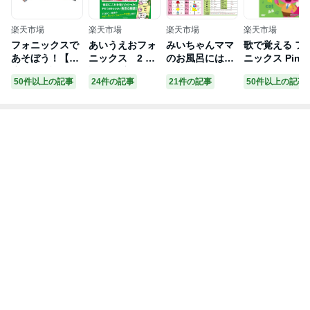
楽天市場
楽天市場
楽天市場
楽天市場
フォニックスで
あいうえおフォ
みいちゃんママ
歌で覚える フ
あそぼう！【在
ニックス 2 英
のお風呂にはれ
ニックス Pinkf
庫有 13時迄即日
語の[子音]編
るフォニックス
ng Fun Phoni
50件以上の記事
24件の記事
21件の記事
50件以上の記事
発送可 最短翌日
日本人が苦手な
表英語ポスター
s for Kids DV
配達】アウトレ
発音を徹底攻
｜フォニックス
【正規販売店
ット 英語絵本
略！ [ スーパー
一覧表｜フォニ
幼児 子供英語
幼児 子供向け英
ファジー ]
ックスポスター
英語教材 英会
語教材 キッズ
｜子供小学生中
教材 ピンキッ
知育教材 CD セ
学生大人フォニ
dvd 幼児英語 
ット教材 家庭学
ックス教材｜フ
語歌 英語の歌
習 自宅学習 勉
ォニックス応用
歌 英語 発音 教
強 室内 遊び
編まで書かれて
材 英語教育 ピ
いるからフォニ
ンクフォン 知
ックスがスイス
玩具 おもちゃ 
イ身につき単語
歳 2歳 3歳 4歳 
がスラスラ読め
歳 小学生
る。発音記号も
マスター