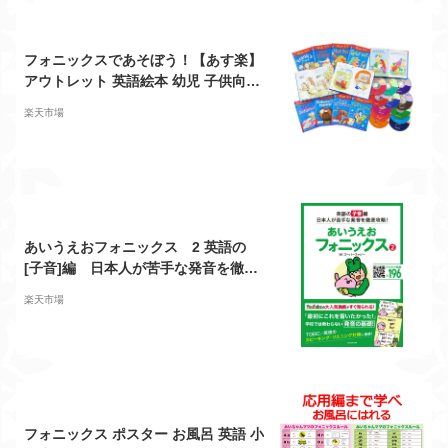
フォニックスであそぼう！【あす楽】
アウトレット 英語絵本 幼児 子供向け
英語教材 キッズ 知育教材 CD セット
楽天市場
教材 家庭学習 自宅学習 勉強 室内 遊
び
あいうえおフォニックス 2 英語の
[子音]編 日本人が苦手な発音を徹底
攻略！ [ スーパーファジー ]
楽天市場
フォニックス ポスター お風呂 英語 小