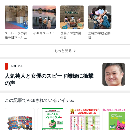
ストレージの荷
イギリスへ！！
長男☆9歳の誕
土曜の学校公開
物を日本へ引越
生日
日
し！
もっと見る
ABEMA
人気芸人と女優のスピード離婚に衝撃
の声
この記事でPickされているアイテム