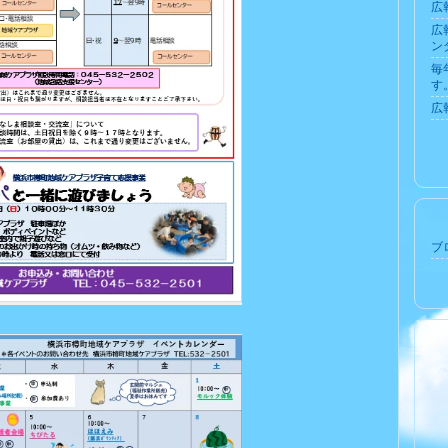
広
広
ン
毎
す
広
ブロ