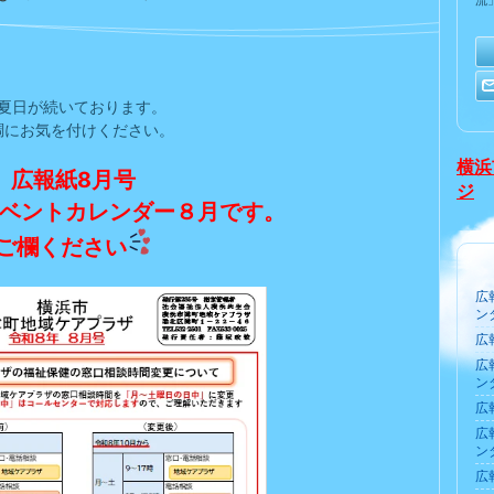
流
夏日が続いております。
調にお気を付けください。
横浜
広報紙8月号
ジ
イベントカレンダー８月です。
ご欄ください
広
ン
広
広
ン
広
広
ン
広