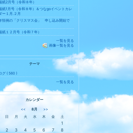
報紙2月号（令和８年）
報紙1月号（令和８年）＆つなgoイベントカレ
ダー１月.２月
年恒例の「クリスマス会」 申し込み開始で
。
報紙１２月号（令和７年）
一覧を見る
画像一覧を見る
テーマ
グ ( 560 )
一覧を見る
カレンダー
<<
8月
>>
日
月
火
水
木
金
土
1
2
3
4
5
6
7
8