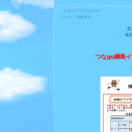
2026-07-30 02:39:46
テーマ：
ブログ
真
体
つなgo綱島