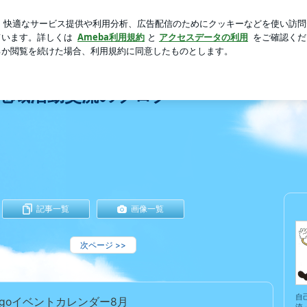
聞かれるデニム
芸能人ブログ
人気ブログ
新規登録
地域活動交流のブログ
記事一覧
画像一覧
次ページ
>>
自
goイベントカレンダー8月