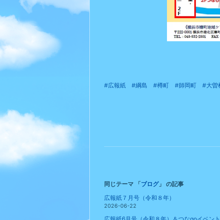
#広報紙
#綱島
#樽町
#師岡町
#大曽
同じテーマ 「
ブログ
」 の記事
広報紙７月号（令和８年）
2026-06-22
広報紙6月号（令和８年）＆つなgoイベン