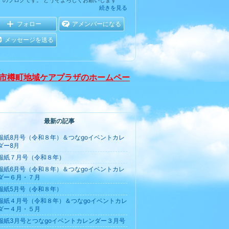
」のブログです。 どうぞよろしくお願いします
続きを見る
フォロー
アメンバーになる
メッセージを送る
市樽町地域ケアプラザのホームペー
最新の記事
報紙8月号（令和８年）＆つなgoイベントカレ
ダー8月
報紙７月号（令和８年）
報紙6月号（令和８年）＆つなgoイベントカレ
ダー６月・７月
報紙5月号（令和８年）
報紙４月号（令和８年）＆つなgoイベントカレ
ダー４月・５月
報紙3月号とつなgoイベントカレンダー３月号