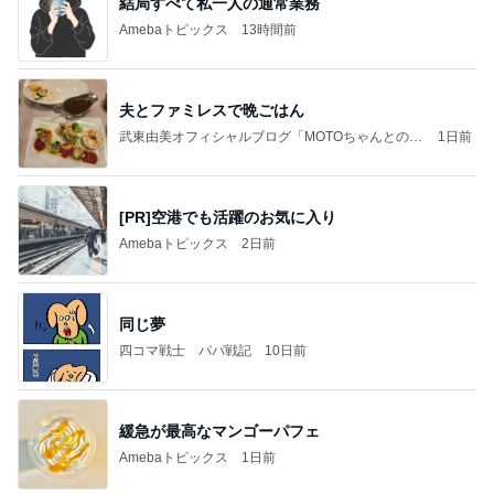
結局すべて私一人の通常業務
Amebaトピックス
13時間前
夫とファミレスで晩ごはん
武東由美オフィシャルブログ「MOTOちゃんとのは
1日前
っぴぃな毎日」Powered by Ameba
[PR]空港でも活躍のお気に入り
Amebaトピックス
2日前
同じ夢
四コマ戦士 パパ戦記
10日前
緩急が最高なマンゴーパフェ
Amebaトピックス
1日前