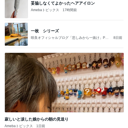
妥協しなくてよかったヘアアイロン
Amebaトピックス
17時間前
一枚 シリーズ
咲良オフィシャルブログ「悲しみから一抜け」Pow
8日前
ered by Ameba
寂しいと涙した娘からの朝の見送り
Amebaトピックス
1日前