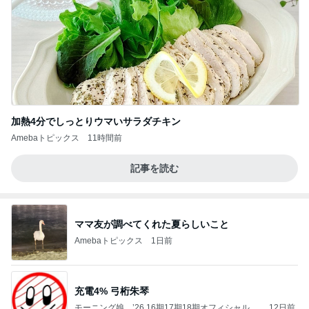
加熱4分でしっとりウマいサラダチキン
Amebaトピックス
11時間前
記事を読む
ママ友が調べてくれた夏らしいこと
Amebaトピックス
1日前
充電4% 弓桁朱琴
モーニング娘。’26 16期17期18期オフィシャルブ
12日前