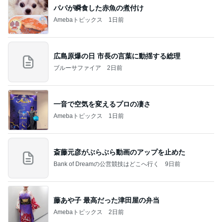
パパが瞬食した赤魚の煮付け
Amebaトピックス
1日前
広島原爆の日 市長の言葉に動揺する総理
ブルーサファイア
2日前
一音で空気を変えるプロの凄さ
Amebaトピックス
1日前
斎藤元彦がぶらぶら動画のアップを止めた
Bank of Dreamの公営競技はどこへ行く
9日前
藤あや子 最高だった津田屋の弁当
Amebaトピックス
2日前