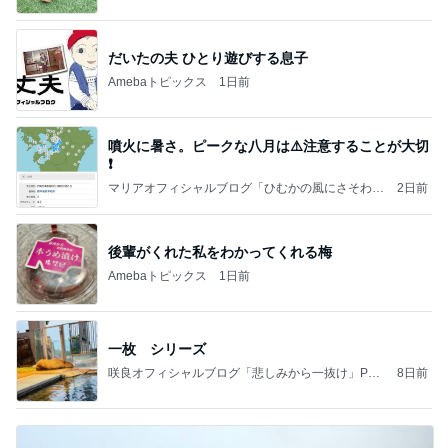
だいたの夫 ひとり遊びする息子
Amebaトピックス
1日前
噴火に暑さ。ピークな八月は⚠️注意することが大切
❗️
マリアオフィシャルブログ「ひむかの風にさそわれ
2日前
て」Powered by Ameba
後輩がくれた私をわかってくれる梅
Amebaトピックス
1日前
一枚 シリーズ
咲良オフィシャルブログ「悲しみから一抜け」Pow
8日前
ered by Ameba