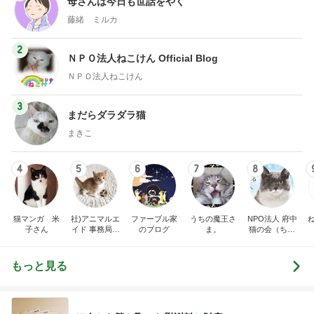
母さんは今日も世話をやく
藤緒 ミルカ
2
ＮＰＯ法人ねこけん Official Blog
ＮＰＯ法人ねこけん
3
まだらダラダラ猫
まきこ
4
5
6
7
8
猫マンガ 米
社)アニマルエ
ファーブル家
うちの魔王さ
NPO法人 府中
子さん
イド 事務局＆
のブログ
ま。
猫の会（ちゅ
みんなの日記
ー猫）
もっと見る