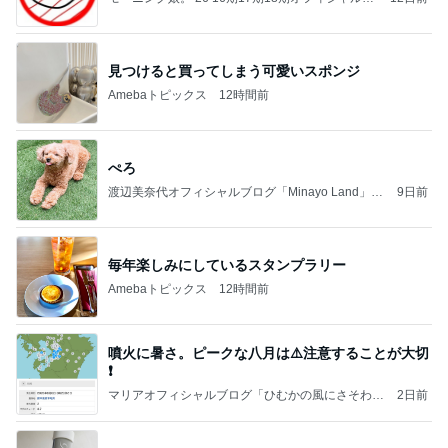
ログ Powered by Ameba
見つけると買ってしまう可愛いスポンジ
Amebaトピックス
12時間前
ぺろ
渡辺美奈代オフィシャルブログ「Minayo Land」P
9日前
owered by Ameba
毎年楽しみにしているスタンプラリー
Amebaトピックス
12時間前
噴火に暑さ。ピークな八月は⚠️注意することが大切
❗️
マリアオフィシャルブログ「ひむかの風にさそわれ
2日前
て」Powered by Ameba