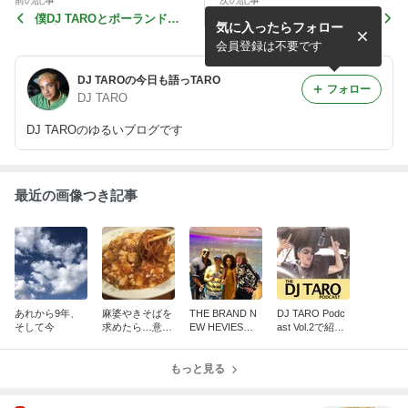
前の記事
次の記事
僕DJ TAROとポーランドのD
とうもろこし好きな双子のお
気に入ったらフォロー
J/プロデューサー#Flamingo
姉ちゃん。おいしそうに食べ
Cartel との8...
るねパパこの笑顔で明日も頑
会員登録は不要です
張るよ！ #...
DJ TAROの今日も語っTARO
フォロー
DJ TARO
DJ TAROのゆるいブログです
最近の画像つき記事
あれから9年、
麻婆やきそばを
THE BRAND N
DJ TARO Podc
そして今
求めたら…意外
EW HEVIESが
ast Vol.2で紹介
な！？
スタジオに遊び
したMIYABI
にきてくれまし
もっと見る
た！