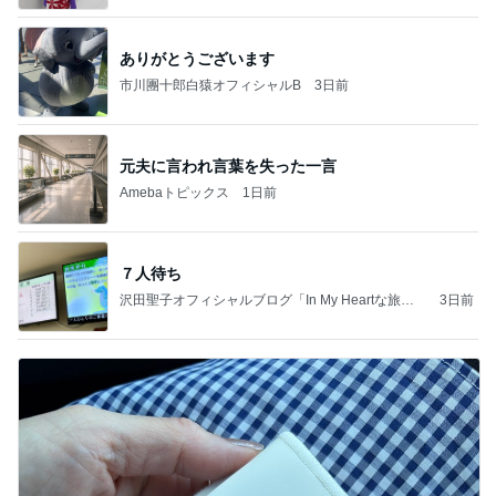
ありがとうございます
市川團十郎白猿オフィシャルB
3日前
元夫に言われ言葉を失った一言
Amebaトピックス
1日前
７人待ち
沢田聖子オフィシャルブログ「In My Heartな旅日
3日前
記」by Ameba