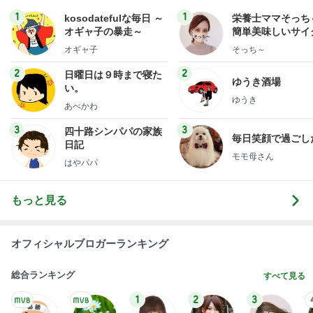
1
1
kosodatefulな毎日 ～
栄養士ママそっち
オギャ子の暴走～
簡単美味しいサイ
献立
オギャ子
そっち～
2
2
日曜日は９時まで寝た
ゆうき酒場
い。
ゆうき
あべかわ
3
3
四十路シンパパの家族
毎日笑顔で過ごし
日記
モモ母さん
はやパパ
もっと見る
オフィシャルブロガーランキング
総合ランキング
すべて見る
1
2
3