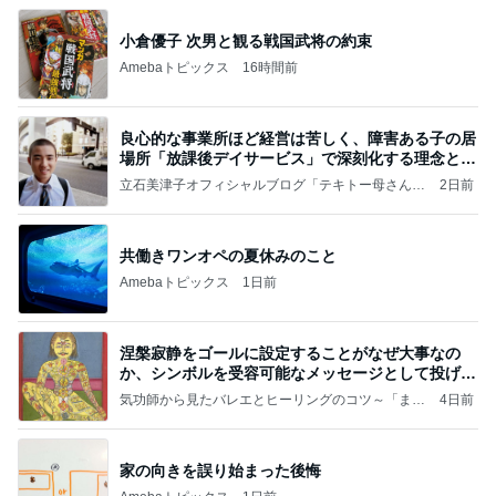
小倉優子 次男と観る戦国武将の約束
Amebaトピックス
16時間前
良心的な事業所ほど経営は苦しく、障害ある子の居
場所「放課後デイサービス」で深刻化する理念と現
実の
立石美津子オフィシャルブログ「テキトー母さんの
2日前
すすめ」Powered by Ameba
共働きワンオペの夏休みのこと
Amebaトピックス
1日前
涅槃寂静をゴールに設定することがなぜ大事なの
か、シンボルを受容可能なメッセージとして投げる
ことが
気功師から見たバレエとヒーリングのコツ～「まと
4日前
いのば」ブログ
家の向きを誤り始まった後悔