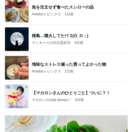
魚を注文せず食べたスシローの品
Amebaトピックス
1日前
桜島…噴火してた!? Σ(O_O；)
マッキー☆の日日是好日
4日前
地味なストレス減った買ってよかった物
Amebaトピックス
1日前
【マカロンさんのひとりごと】ついに？！
マカロンのclub disney♡
5日前