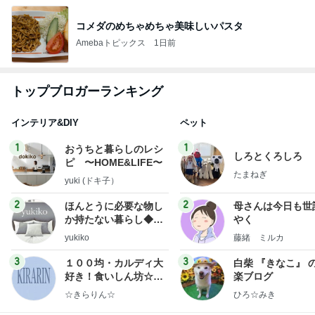
コメダのめちゃめちゃ美味しいパスタ
Amebaトピックス
1日前
トップブロガーランキング
インテリア&DIY
ペット
1
1
おうちと暮らしのレシ
しろとくろしろ
ピ 〜HOME&LIFE〜
たまねぎ
yuki (ドキ子）
2
2
ほんとうに必要な物し
母さんは今日も世
か持たない暮らし◆Ke
やく
ep Life Simple◆〜イ
yukiko
藤緒 ミルカ
ンテリアのきろく〜
3
3
１００均・カルディ大
白柴 『きなこ』 
好き！食いしん坊☆き
楽ブログ
らりん☆のブログ
☆きらりん☆
ひろ☆みき