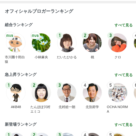
オフィシャルブロガーランキング
総合ランキング
すべて見る
1
2
3
市川團十郎白
小林麻央
だいたひかる
桃
クロ
猿
急上昇ランキング
すべて見る
1
2
3
4
5
AKB48
たんぽぽ川村
北村総一朗
北別府学
OCHA NORM
エミコ
A
新登場ランキング
すべて見る
1
2
3
4
5