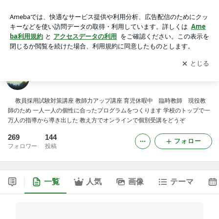
教育アカデミー×物理がわかる塾
アプリをダウンロードして
ブログの更新通知
を受け取りまし
開く
ょう。
教育アカデミー×物理がわかる塾
教員採用試験対策講座 教師力アップ講座 育児休暇中 臨時教師 現役教
師のため 一人一人の個性に合ったプログラムをつくります 学校のトップで一
万人の指導から導き出した 教え方でオンラインで個別受講をどうぞ
269
144
フォロー
フォロワー
投稿
一覧
人気
画像
テーマ