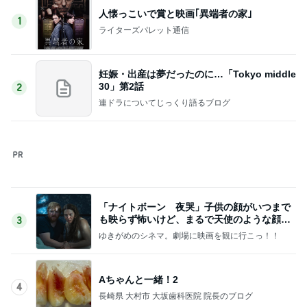
人懐っこいで賞と映画｢異端者の家｣
1
ライターズパレット通信
妊娠・出産は夢だったのに…「Tokyo middle
30」第2話
2
連ドラについてじっくり語るブログ
「ナイトボーン 夜哭」子供の顔がいつまで
も映らず怖いけど、まるで天使のような顔の
3
赤ちゃんでした。
ゆきがめのシネマ。劇場に映画を観に行こっ！！
Aちゃんと一緒！2
4
長崎県 大村市 大坂歯科医院 院長のブログ
教皇選挙
5
animemangaeigagasukiのブログ