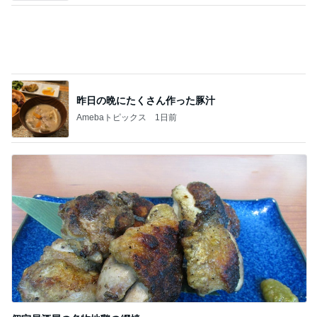
個室居酒屋の名物地鶏の網焼
Amebaトピックス
1日前
記事を読む
悩んだ末に決めた15,000円の使い道
Amebaトピックス
2日前
ニオイたくない！簡単習慣！！
Amebaトピックス
15時間前
病気で実感した家族との大切な時間
Amebaトピックス
1日前