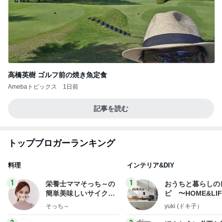
高橋英樹 ゴルフ前の焼き魚定食
Amebaトピックス
1日前
記事を読む
トップブロガーランキング
料理
インテリア&DIY
1
1
栄養士ママそっち～の
おうちと暮らしの
簡単美味しいサイクル
ピ 〜HOME&LI
献立
そっち～
yuki (ドキ子）