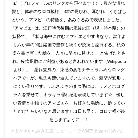
s/ （プロフィールのリンクから飛べます！） . 豊かな濡れ
髪と、体表のウロコ模様、3本の尾びれ、耳びれ、くちばし
という、アマビエの特徴を、あみぐるみで表現しました。 .
“アマビエ“ は、江戸時代後期の肥後の国（現・熊本県）の
妖怪で、 「私は海中に住むアマビエと申す者なり。當年よ
り六か年の間は諸国で豊作も続くが疫病も流行する。私の
姿を書き写した絵を、人々に早々に見せよ」 と告げたとさ
れ、疫病退散にご利益があると言われています（Wikipedia
より）。 . 濡れ髪風の、束感のあるナチュラルめなロング
ヘアですが、毛先も縫い込んでいますので、髪型が変形し
にくい作りです。 . ふさふさのまつ毛には、ラメとホログ
ラムを乗せて、キラキラ濡れ感を表現しています☆ . 優し
い表情と手触りのアマビエを、お好きな場所に、飾ってい
ただけたらいいなと思います♪ . 1日も早く、コロナ禍が終
息しますように…！
きよか＠たれみみ工房_ニューヨークWAE5出品中☆
(@kiyoka_taremimi)がシェアした投稿 -