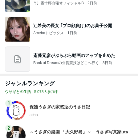
市川團十郎白猿オフィシャルB
2日前
辻希美の長女 ｢プロ顔負け｣のお菓子公開
Amebaトピックス
1日前
斎藤元彦がぶらぶら動画のアップを止めた
Bank of Dreamの公営競技はどこへ行く
8日前
ジャンルランキング
ウサギとの生活
5,078人参加中
1
保護うさぎの家悠兎のうさ日記
acha
2
～うさぎの楽園 「大久野島」～ うさぎ写真家uta