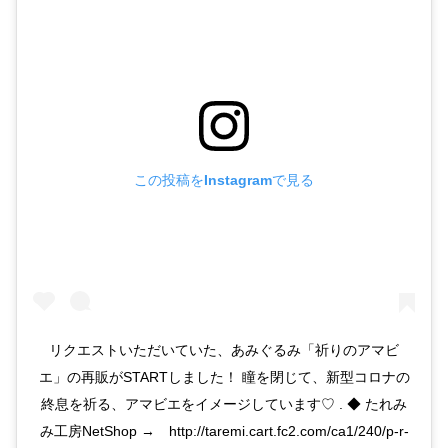
この投稿をInstagramで見る
リクエストいただいていた、あみぐるみ「祈りのアマビ
エ」の再販がSTARTしました！ 瞳を閉じて、新型コロナの
終息を祈る、アマビエをイメージしています♡ . ◆ たれみ
み工房NetShop → http://taremi.cart.fc2.com/ca1/240/p-r-