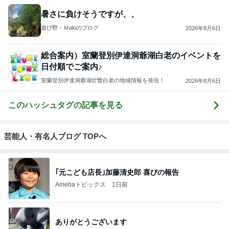
暑さに負けそうですが、、
遊び野・Ｍakiのブログ
2026年8月6日
総合案内）室蘭登別伊達洞爺湖白老のイベントを
日付順でご案内♪
室蘭登別伊達洞爺湖壮瞥白老の地域情報を発信！
2026年8月6日
このハッシュタグの記事を見る
芸能人・有名人ブログ TOPへ
｢元こども店長｣加藤清史郎 喜びの報告
Amebaトピックス
1日前
ありがとうございます