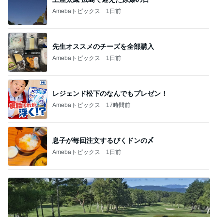
Amebaトピックス
1日前
先生オススメのチーズを全部購入
Amebaトピックス
1日前
レジェンド松下のなんでもプレゼン！
Amebaトピックス
17時間前
息子が毎回注文するびくドンの〆
Amebaトピックス
1日前