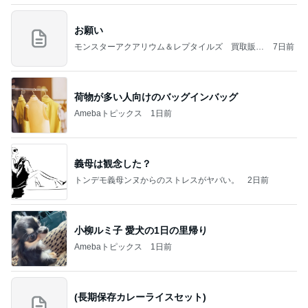
お願い
モンスターアクアリウム＆レプタイルズ 買取販売
7日前
情報
荷物が多い人向けのバッグインバッグ
Amebaトピックス
1日前
義母は観念した？
トンデモ義母ンヌからのストレスがヤバい。
2日前
小柳ルミ子 愛犬の1日の里帰り
Amebaトピックス
1日前
(長期保存カレーライスセット)