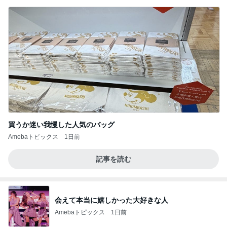
買うか迷い我慢した人気のバッグ
Amebaトピックス
1日前
記事を読む
会えて本当に嬉しかった大好きな人
Amebaトピックス
1日前