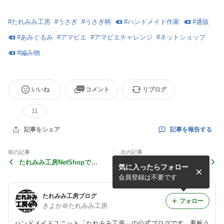
#
たれみみ工房
#
うさぎ
#
うさぎ柄
#
ハンドメイド作家
#
通販
#
あみぐるみ
#
アマビエ
#
アマビエチャレンジ
#
ネットショップ
#
編み物
いいね
コメント
リブログ
11
記事を報告する
記事をシェア
前の記事
次の記事
たれみみ工房NetShopで手
あみぐるみ「祈りのアマビ
気に入ったらフォロー
作りマスクキットをお迎えさ
エ」完成まであとちょっと
れたお客様から、つくレポが
＆ 夏用 接触冷感マスク制作
会員登録は不要です
届きました☆
☆
たれみみ工房ブログ
フォロー
きよか＠たれみみ工房
ハンドメイドユニット「たれみみ工房」の公式ブログです。看板う