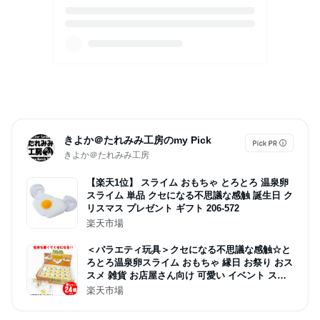
きよか＠たれみみ工房のmy Pick
きよか＠たれみみ工房
【楽天1位】 スライム おもちゃ とろとろ 温泉卵
スライム 単品 クセになる不思議な感触 誕生日 ク
リスマス プレゼント ギフト 206-572
楽天市場
＜バラエティ玩具＞クセになる不思議な感触☆と
ろとろ温泉卵スライム おもちゃ 縁日 お祭り おス
スメ 雑貨 お店屋さん向け 可愛い イベント スラ
イム 食べられません 可愛い 人気 子供 おもちゃ
楽天市場
温泉卵