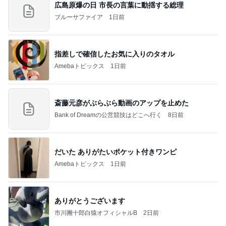
広島原爆の日 市長の言葉に動揺する総理
ブルーサファイア
1日前
指差しで確信したお気に入りのタオル
Amebaトピックス
1日前
斎藤元彦がぶらぶら動画のアップを止めた
Bank of Dreamの公営競技はどこへ行く
8日前
だいた ありがたいポケット付きワンピ
Amebaトピックス
1日前
ありがとうございます
市川團十郎白猿オフィシャルB
2日前