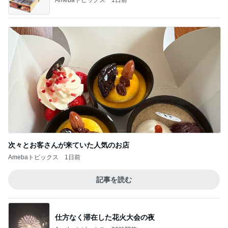
次々とお客さんが来ていた人気のお店
Amebaトピックス
1日前
記事を読む
仕方なく滞在した花火大会の夜
Amebaトピックス
20時間前
ジャンル人気記事ランキング
東京の暮らし
長い滞在の始まりに響く笑い声｜ママたちは
エルメスを隠せない 第1196話
1
エルメスに魅せられてAmebaのエルパトちゃん