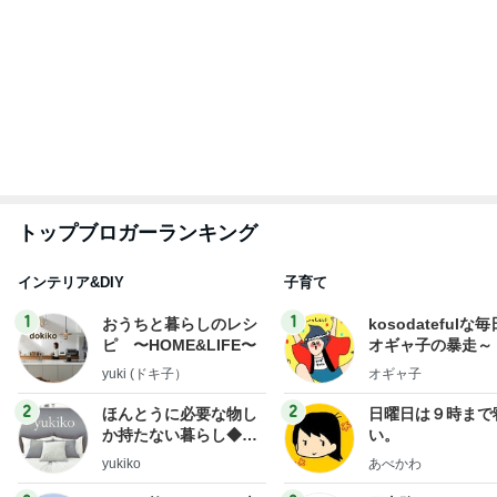
トップブロガーランキング
インテリア&DIY
子育て
1
1
おうちと暮らしのレシ
kosodatefulな毎
ピ 〜HOME&LIFE〜
オギャ子の暴走～
yuki (ドキ子）
オギャ子
2
2
ほんとうに必要な物し
日曜日は９時まで
か持たない暮らし◆Ke
い。
ep Life Simple◆〜イ
yukiko
あべかわ
ンテリアのきろく〜