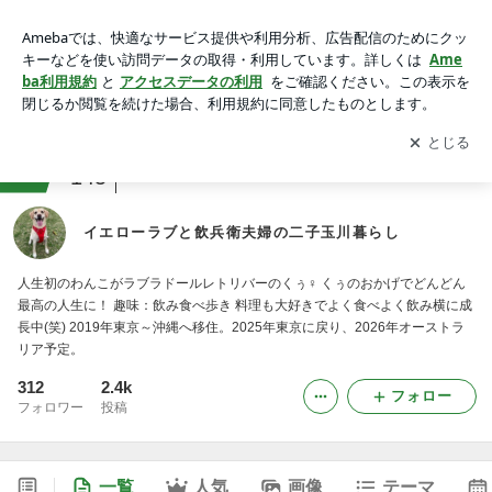
イエローラブと飲兵衛夫婦の二子玉川暮らし
アプリをダウンロードして
ブログの更新通知
を受け取りまし
開く
ょう。
ranking
東京の暮らしジャンル
145
イエローラブと飲兵衛夫婦の二子玉川暮らし
人生初のわんこがラブラドールレトリバーのくぅ♀ くぅのおかげでどんどん
最高の人生に！ 趣味：飲み食べ歩き 料理も大好きでよく食べよく飲み横に成
長中(笑) 2019年東京～沖縄へ移住。2025年東京に戻り、2026年オーストラ
リア予定。
312
2.4k
フォロー
フォロワー
投稿
一覧
人気
画像
テーマ