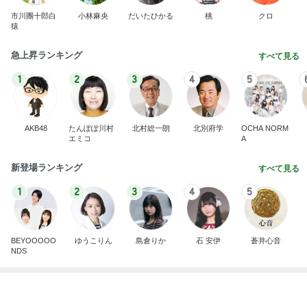
エミコ
A
新登場ランキング
すべて見る
1
2
3
4
5
BEYOOOOO
ゆうこりん
島倉りか
石 安伊
蒼井心音
NDS