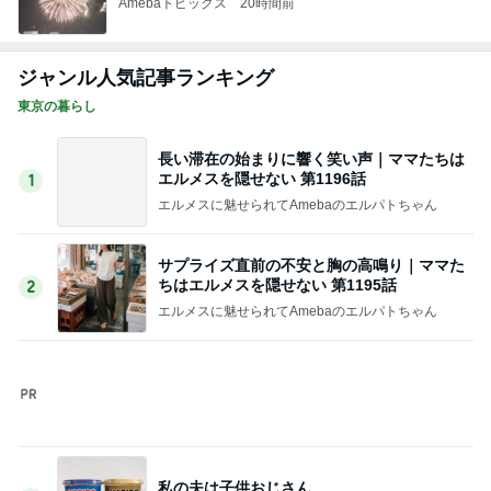
サプライズ直前の不安と胸の高鳴り｜ママた
ちはエルメスを隠せない 第1195話
2
エルメスに魅せられてAmebaのエルパトちゃん
私の夫は子供おじさん
3
ミドフォーRikakoの晩婚日記
咳が治らずCT検査！ストレスが原因の可能性
も……
4
ミドフォーRikakoの晩婚日記
【虎ノ門ヒルズ】お久しぶりの生どら焼き