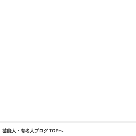
芸能人・有名人ブログ TOPへ
次世代掃除機がやってきた！！
Amebaトピックス
6時間前
買い物とお茶を楽しんだひとり時間
Amebaトピックス
1日前