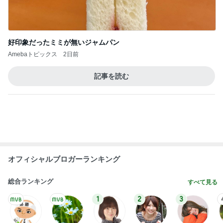
Amebaトピックス
2日前
記事を読む
オフィシャルブロガーランキング
総合ランキング
すべて見る
1
2
3
市川團十郎白
小林麻央
だいたひかる
桃
クロ
猿
急上昇ランキング
すべて見る
1
2
3
4
5
AKB48
たんぽぽ川村
北村総一朗
北別府学
OCHA NORM