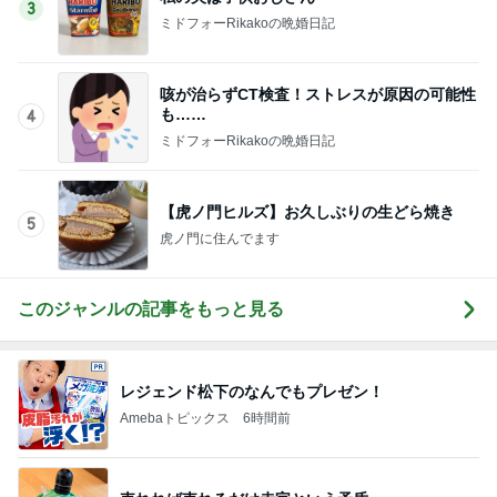
5
虎ノ門に住んでます
このジャンルの記事をもっと見る
レジェンド松下のなんでもプレゼン！
Amebaトピックス
6時間前
売れれば売れるだけ赤字という矛盾
Amebaトピックス
1日前
假屋崎省吾 花教室生徒の傑作
Amebaトピックス
1日前