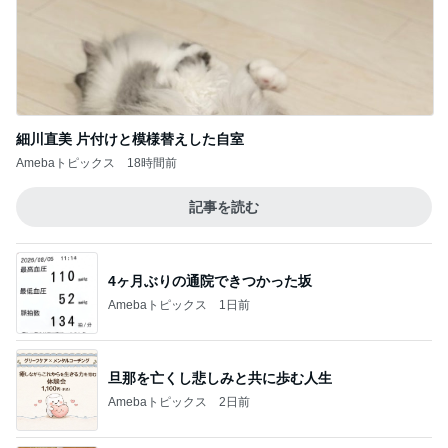
娘の帰省が楽しみでもツライ別れ
Amebaトピックス
2日前
次世代掃除機がやってきた！！
Amebaトピックス
16時間前
はあちゅう 主人公が強い中華ドラマ
Amebaトピックス
1日前
小原正子 娘の希望は現金か高額玩具
Amebaトピックス
1日前