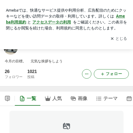
たんぽぽほいくえん
アプリをダウンロードして
ブログの更新通知
を受け取りまし
開く
ょう。
たんぽぽほいくえん
今月の目標。 元気な挨拶をしよう
26
1021
フォロー
フォロワー
投稿
一覧
人気
画像
テーマ