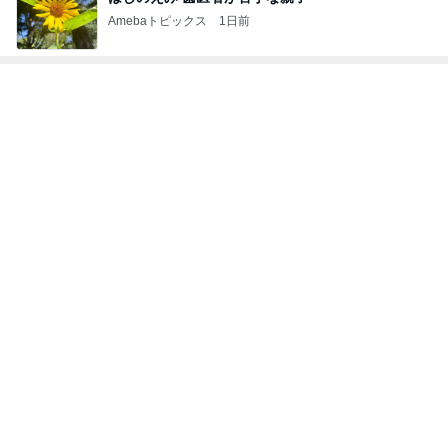
Amebaトピックス
1日前
トップブロガーランキング
子育て
料理
1
1
kosodatefulな毎日 ～
栄養士ママそっち
オギャ子の暴走～
簡単美味しいサイ
献立
オギャ子
そっち～
2
2
日曜日は９時まで寝た
ゆうき酒場
い。
ゆうき
あべかわ
3
3
四十路シンパパの家族
毎日笑顔で過ごし
日記
モモ母さん
はやパパ
もっと見る