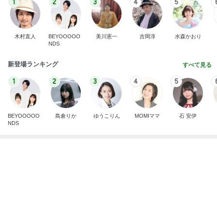
記事を読む
鶏もも肉800gを揚げた唐揚げ
Amebaトピックス
1日前
旦那も喜んだチーズ嫌いの私の料理
Amebaトピックス
1日前
気にせず過ごし考えが変わった朝
Amebaトピックス
2日前
食べたりんごの種から始めた水耕栽培
Amebaトピックス
1日前