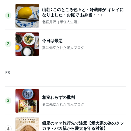
完成したこだわりの本革バッグ
Amebaトピックス
2日前
肝転移憎悪と腹膜播種の疑い出現
Amebaトピックス
1日前
記事を読む