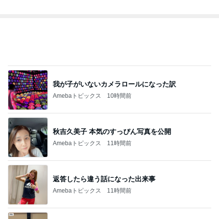
総合ランキング
すべて見る
1
2
3
市川團十郎白
小林麻央
だいたひかる
桃
クロ
猿
急上昇ランキング
すべて見る
1
2
3
4
5
木村直人
BEYOOOOO
美川憲一
吉岡淳
水森かおり
NDS
新登場ランキング
すべて見る
1
2
3
4
5