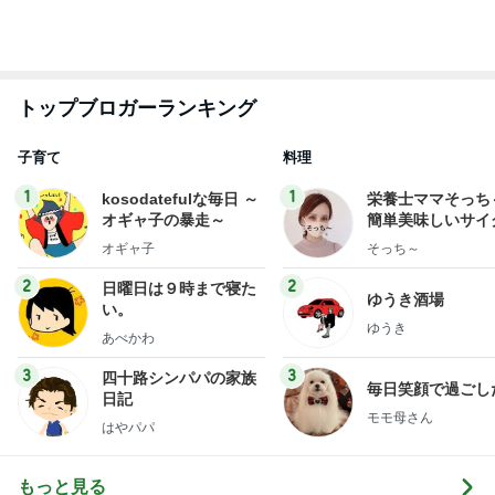
我が子がいないカメラロールになった訳
Amebaトピックス
10時間前
秋吉久美子 本気のすっぴん写真を公開
Amebaトピックス
11時間前
返答したら違う話になった出来事
Amebaトピックス
11時間前
神がかってる掃除機
Amebaトピックス
16時間前
来年から子供が3人になる家庭