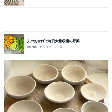
堀ちえみの夫 大渋滞にハマり少々焦り
Amebaトピックス
17時間前
娘の赤点回避フォローに月4万
Amebaトピックス
1日前