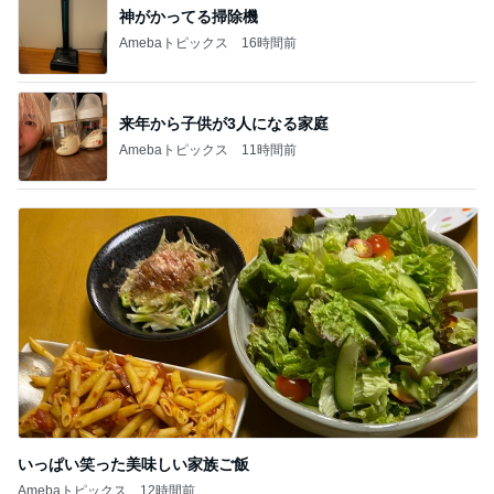
BEYOOOOO
島倉りか
ゆうこりん
MOMIママ
石 安伊
NDS
芸能人・有名人ブログ TOPへ
レジェンド松下のなんでもプレゼン！
Amebaトピックス
16時間前
毎年楽しみにしているスタンプラリー
Amebaトピックス
1日前
ホテル泊の楽しみに目覚めた夫
Amebaトピックス
1日前