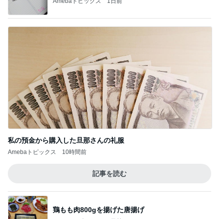
自画自賛するほど美味しい鶏むね肉
Amebaトピックス
1日前
記事を読む
夫の入院で済んだ余計な物の買い物
Amebaトピックス
1日前
ジャンル人気記事ランキング
カメラ(風景写真)
山荘∶ このところ色々と・冷蔵庫が キレイに
なりました・お庭で お弁当・・♪
1