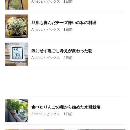
北軽井沢［半住人生活］
今日は最悪
2
妻に先立たれた老人ブログ
相変わらずの批判
3
妻に先立たれた老人ブログ
銀座のママ旅行先で注意【愛犬家の為のクソ
ガキ・バカ親から愛犬を守る対策】
4
銀座のママブログ✨美肌で開運✨銀座ママが作った
化粧品✨銀座クラブ高嶋25歳で開店✨高嶋りえ子
お着物でエルメス バーキン コーデ
町田ダリア園② ダリアとアオスジアゲハと
5
カメラと歩く、日本の風景スナップ紀行