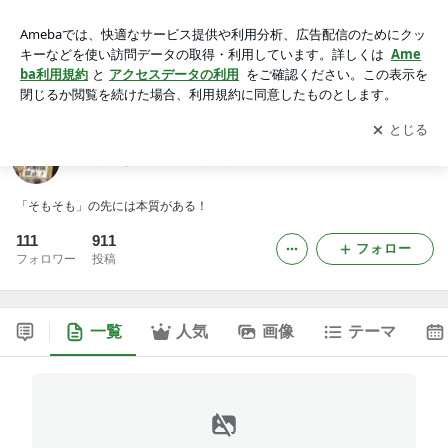
強く生きるためのそもそも論
アプリをダウンロードして
ブログの更新通知
を受け取りまし
開く
ょう。
強く生きるためのそもそも論
「そもそも」の先には本質がある！
111
911
フォロー
フォロワー
投稿
一覧
人気
画像
テーマ