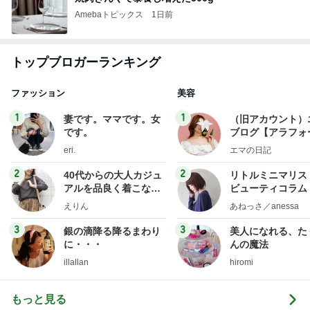
Amebaトピックス
1日前
トップブロガーランキング
ファッション
美容
1
1
妻です。ママです。女
（旧アカウント）
です。
ブログ【アラフォ
社売却セカンドラ
eri.
エマの日記
フ】
2
2
40代からの大人カジュ
リトルミニマリス
アルを品良く着こなす
ビューティコラム 
ファッションブログ
little minimalist'
えりん
あねっさ／anessa
uty colum
3
3
銀の滴降る降るまわり
美人になれる、た
に・・・
んの魔法
illallan
hiromi
もっと見る