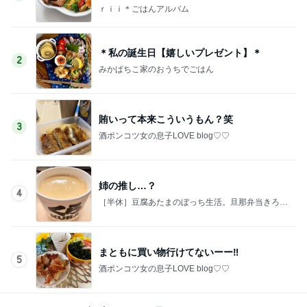
ｒｉｉ＊ごはんアルバム
＊私の誕生日【嬉しいプレゼント】＊
2
みかぱちこ家のおうちでごはん
賄いって本来こういうもん？笑
3
酒ポンコツ女の息子LOVE blog♡♡
姉の推し…？
4
［半休］豆腐あたまのぼっち生活。旦那弁当きろく
はお休み中
まともに買い物行けてないーー‼︎
5
酒ポンコツ女の息子LOVE blog♡♡