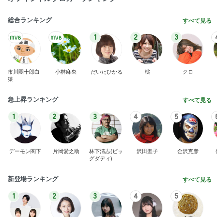
総合ランキング
すべて見る
1
2
3
市川團十郎白
小林麻央
だいたひかる
桃
クロ
猿
急上昇ランキング
すべて見る
1
2
3
4
5
デーモン閣下
片岡愛之助
林下清志(ビッ
沢田聖子
金沢克彦
グダディ)
新登場ランキング
すべて見る
1
2
3
4
5