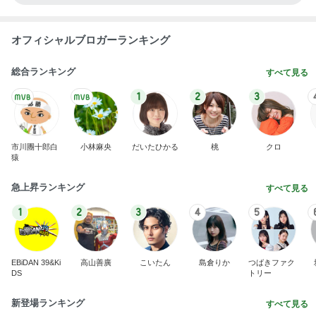
オフィシャルブロガーランキング
総合ランキング
すべて見る
1
2
3
市川團十郎白
小林麻央
だいたひかる
桃
クロ
猿
急上昇ランキング
すべて見る
1
2
3
4
5
EBiDAN 39&Ki
高山善廣
こいたん
島倉りか
つばきファク
DS
トリー
新登場ランキング
すべて見る