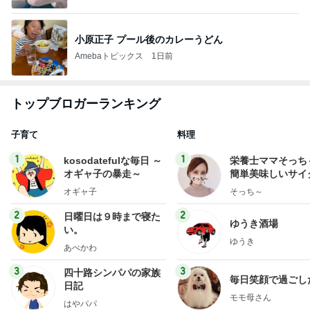
小原正子 プール後のカレーうどん
Amebaトピックス
1日前
トップブロガーランキング
子育て
料理
1
1
kosodatefulな毎日 ～
栄養士ママそっち
オギャ子の暴走～
簡単美味しいサイ
献立
オギャ子
そっち～
2
2
日曜日は９時まで寝た
ゆうき酒場
い。
ゆうき
あべかわ
3
3
四十路シンパパの家族
毎日笑顔で過ごし
日記
モモ母さん
はやパパ