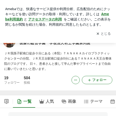
天王台駅前 整体 ☆腰痛・肩こり日記☆ 福祉・医療の総
合学園 学校法人村上学園系列院
アプリをダウンロードして
ブログの更新通知
を受け取りまし
開く
ょう。
天王台駅前 整体 ☆腰痛・肩こり日記☆ 福祉・
医療の総合学園 学校法人村上学園系列院
ＪＲ我孫子駅南口徒歩０分にある（本院）ＴＡＮＡＫＡカイロプラクティッ
クセンターの分院、ＪＲ天王台駅南口徒歩0分にあるＴＡＮＡＫＡ天王台整体
院のブログです。 日々、患者さんと接して学んだ事やプライベートまで自由
に書いていきたいと思います。
19
504
フォロー
フォロワー
投稿
一覧
人気
画像
テーマ