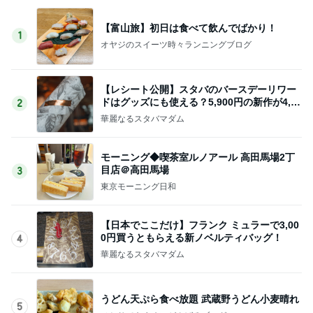
【富山旅】初日は食べて飲んでばかり！
1
オヤジのスイーツ時々ランニングブログ
【レシート公開】スタバのバースデーリワー
ドはグッズにも使える？5,900円の新作が4,88
2
1円に
華麗なるスタバマダム
モーニング◆喫茶室ルノアール 高田馬場2丁
目店＠高田馬場
3
東京モーニング日和
【日本でここだけ】フランク ミュラーで3,00
0円買うともらえる新ノベルティバッグ！
4
華麗なるスタバマダム
うどん天ぷら食べ放題 武蔵野うどん小麦晴れ
5