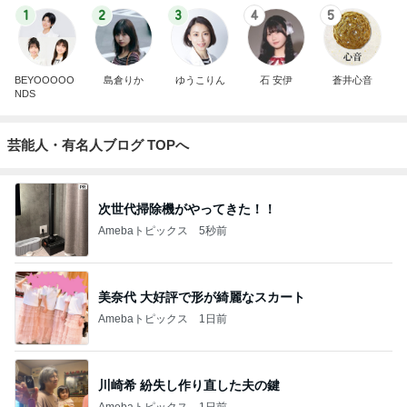
1
2
3
4
5
BEYOOOOO
島倉りか
ゆうこりん
石 安伊
蒼井心音
NDS
芸能人・有名人ブログ TOPへ
次世代掃除機がやってきた！！
Amebaトピックス
5秒前
美奈代 大好評で形が綺麗なスカート
Amebaトピックス
1日前
川崎希 紛失し作り直した夫の鍵
Amebaトピックス
1日前