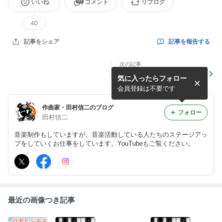
いいね
コメント
リブログ
40
記事を報告する
記事をシェア
次の記事
〜〜音楽ビジネスExpo〜
気に入ったらフォロー
本日20時から。まだ間に合
います！！
会員登録は不要です
作曲家・田村信二のブログ
フォロー
田村信二
音楽制作もしていますが、音楽活動している人たちのステージアッ
プをしていくお仕事をしています。YouTubeもご覧ください。
最近の画像つき記事