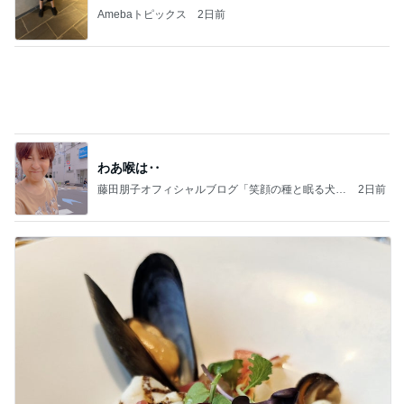
Amebaトピックス
2日前
わあ喉は‥
藤田朋子オフィシャルブログ「笑顔の種と眠る犬」
2日前
Powered by Ameba