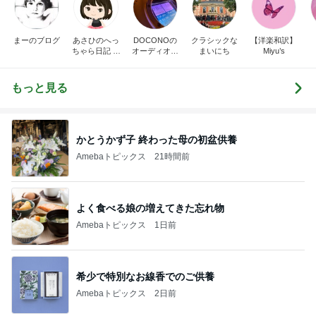
まーのブログ
あさひのへっ
DOCONOの
クラシックな
【洋楽和訳】
ちゃら日記 氷
オーディオ礼
まいにち
Miyu’s
川きよし＋KII
賛
NA．そしてと
きどき○○ちゃ
もっと見る
ん達(*^▽^)/★
*☆♪
かとうかず子 終わった母の初盆供養
Amebaトピックス
21時間前
よく食べる娘の増えてきた忘れ物
Amebaトピックス
1日前
希少で特別なお線香でのご供養
Amebaトピックス
2日前