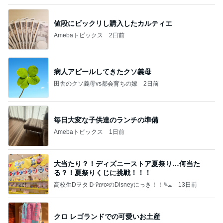
値段にビックリし購入したカルティエ
Amebaトピックス
2日前
病人アピールしてきたクソ義母
田舎のクソ義母vs都会育ちの嫁
2日前
毎日大変な子供達のランチの準備
Amebaトピックス
1日前
大当たり？！ディズニーストア夏祭り…何当た
る？！夏祭りくじに挑戦！！！
高校生Dヲタ Ꭰ-ᎮꭵꭹꭴのDisneyにっき！！✎ܚ
13日前
クロ レゴランドでの可愛いお土産