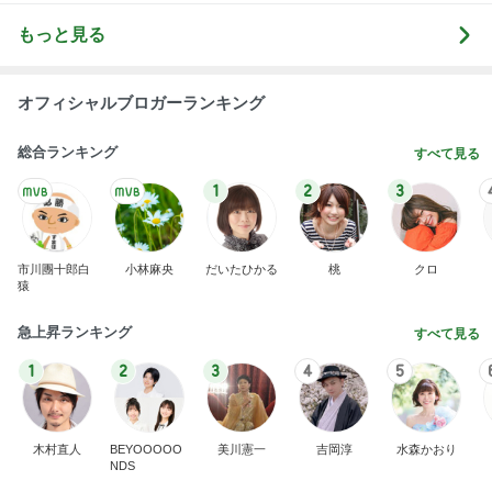
もっと見る
オフィシャルブロガーランキング
総合ランキング
すべて見る
1
2
3
市川團十郎白
小林麻央
だいたひかる
桃
クロ
猿
急上昇ランキング
すべて見る
1
2
3
4
5
木村直人
BEYOOOOO
美川憲一
吉岡淳
水森かおり
NDS