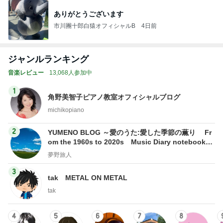
ありがとうございます
市川團十郎白猿オフィシャルB
4日前
ジャンルランキング
音楽レビュー
13,068人参加中
1
角野美智子ピアノ教室オフィシャルブログ
michikopiano
2
YUMENO BLOG ～愛のうた:愛した季節の薫り Fr
om the 1960s to 2020s Music Diary notebook～
夢野旅人
夢野旅人
3
tak METAL ON METAL
tak
4
5
6
7
8