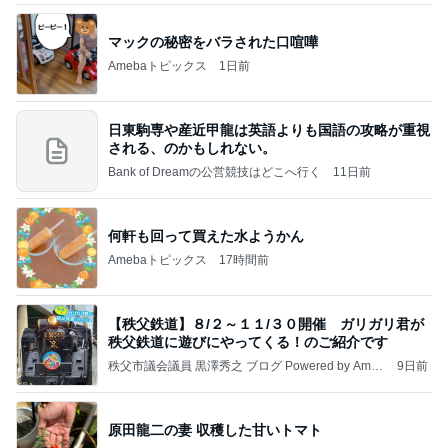
マックの秘密をバラされた口喧嘩
Amebaトピックス
1日前
日東駒専や産近甲龍は英語よりも国語の攻略が重視
される、のかもしれない。
Bank of Dreamの公営競技はどこへ行く
11日前
何軒も回って買えた水ようかん
Amebaトピックス
17時間前
【秩父鉄道】８/２～１１/３０開催 ガリガリ君が
秩父鉄道に遊びにやってくる！のご紹介です
秩父市議会議員 黒澤秀之 ブログ Powered by Ameb
9日前
a
原田龍二の妻 収穫した甘いトマト