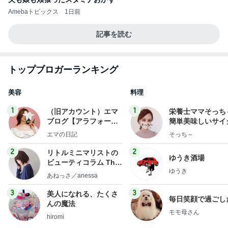
Amebaトピックス
1日前
記事を読む
トップブロガーランキング
美容
料理
1
1
（旧アカウント）エマ
栄養士ママそっち
ブログ【アラフォー会
簡単美味しいサイ
社売却セカンドライ
献立
エマの日記
そっち～
フ】
2
2
リトルミニマリストの
ゆうき酒場
ビューティコラム The
ゆうき
little minimalist's bea
あねっさ／anessa
uty colum
3
3
美人になれる、たくさ
毎日笑顔で過ごし
んの魔法
モモ母さん
hiromi