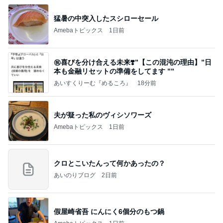
猛暑の中突入したスシローセール
Amebaトピックス
1日前
㊗️喜びを分け合える未来❣️”【この混沌の理由】”⽇
本も⾦融リセットの準備をしてます ””
あいすくりーむ『めるころ』
18分前
夫が疑った私のヴィシソワーズ
Amebaトピックス
1日前
クロとこいたんって何かあったの？
あいのりブログ
2日前
假屋崎省吾 にんにく6個分のもつ鍋