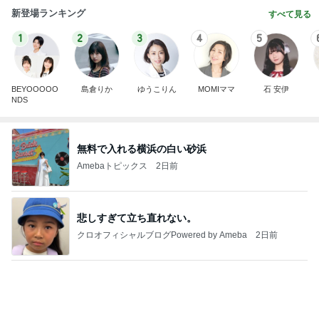
新登場ランキング
すべて見る
1
2
3
4
5
BEYOOOOO
島倉りか
ゆうこりん
MOMIママ
石 安伊
NDS
無料で入れる横浜の白い砂浜
Amebaトピックス
2日前
悲しすぎて立ち直れない。
クロオフィシャルブログPowered by Ameba
2日前