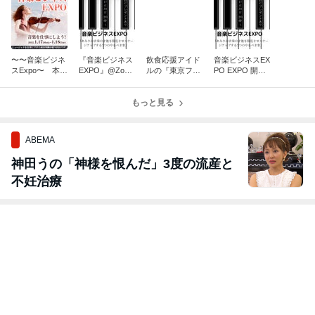
〜〜音楽ビジネ
『音楽ビジネス
飲食応援アイド
音楽ビジネスEX
スExpo〜 本日
EXPO』@Zoom
ルの『東京フー
PO EXPO 開
20時から。まだ
に出展いたしま
ディーズ』
催！！
間に合いま
す。
す！！
もっと見る
ABEMA
神田うの「神様を恨んだ」3度の流産と
不妊治療