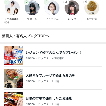
1
2
3
4
5
BEYOOOOO
島倉りか
ゆうこりん
石 安伊
蒼井心音
NDS
芸能人・有名人ブログ TOPへ
レジェンド松下のなんでもプレゼン！
Amebaトピックス
23時間前
大好きなフルーツで始まる夏の朝
Amebaトピックス
1日前
日曜の市場で発見したごま油店
Amebaトピックス
1日前