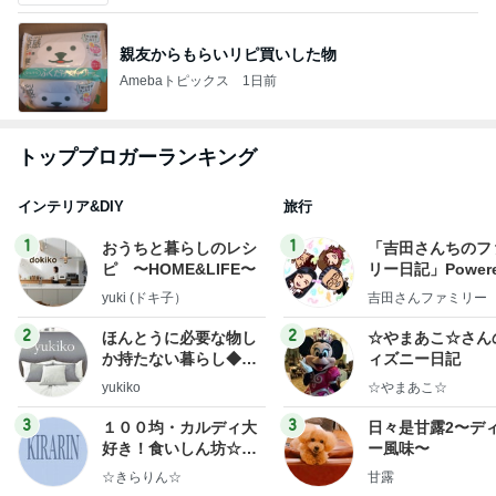
親友からもらいリピ買いした物
Amebaトピックス
1日前
トップブロガーランキング
インテリア&DIY
旅行
1
1
おうちと暮らしのレシ
「吉田さんちのフ
ピ 〜HOME&LIFE〜
リー日記」Powere
y Ameba 吉田さ
yuki (ドキ子）
吉田さんファミリー
ミリーオフィシャ
ログ
2
2
ほんとうに必要な物し
☆やまあこ☆さん
か持たない暮らし◆Ke
ィズニー日記
ep Life Simple◆〜イ
yukiko
☆やまあこ☆
ンテリアのきろく〜
3
3
１００均・カルディ大
日々是甘露2〜デ
好き！食いしん坊☆き
ー風味〜
らりん☆のブログ
☆きらりん☆
甘露