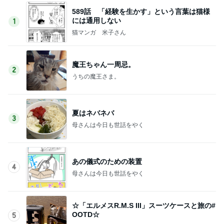
589話 「経験を生かす」という言葉は猫様
には通用しない
1
猫マンガ 米子さん
魔王ちゃん一周忌。
2
うちの魔王さま。
夏はネバネバ
3
母さんは今日も世話をやく
あの儀式のための装置
4
母さんは今日も世話をやく
☆「エルメスR.M.S III」スーツケースと旅の#
OOTD☆
5