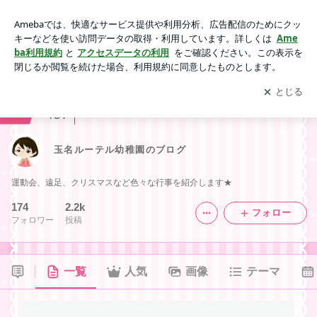
玉名ルーテル幼稚園のブログ
アプリをダウンロードして
ブログの更新通知
を受け取りまし
開く
ょう。
ranking
20代ジャンル
437
玉名ルーテル幼稚園のブログ
運動会、遠足、クリスマスなど色々な行事を紹介します★
174
2.2k
フォロー
フォロワー
投稿
一覧
人気
画像
テーマ