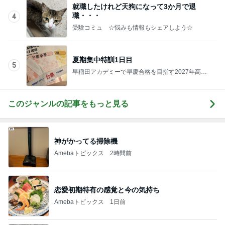
就職したけれど天狗になって3か月で退
職・・・
4
受験コミュ ☆悩みも情報もシェアしよう☆
夏期集中特訓1日目
5
早稲田アカデミーで早慶合格を目指す2027年高校
受験
このジャンルの記事をもっと見る
神がかってる掃除機
Amebaトピックス
2時間前
恋愛初期特有の感覚と今の気持ち
Amebaトピックス
1日前