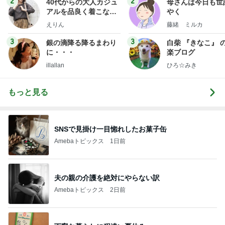
2
2
40代からの大人カジュ
母さんは今日も世
アルを品良く着こなす
やく
ファッションブログ
えりん
藤緒 ミルカ
3
3
銀の滴降る降るまわり
白柴 『きなこ』 
に・・・
楽ブログ
illallan
ひろ☆みき
もっと見る
SNSで見掛け一目惚れしたお菓子缶
Amebaトピックス
1日前
夫の親の介護を絶対にやらない訳
Amebaトピックス
2日前