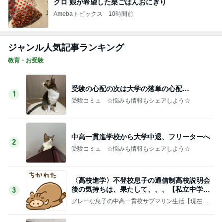
クロ 娘が希望した栗ごはんおにぎり
Amebaトピックス
10時間前
ジャンル人気記事ランキング
教育・お受験
受験の心配の次は大学の落単の心配…
1
受験コミュ ☆悩みも情報もシェアしよう☆
中高一貫進学校から大学中退、フリーターへ
2
受験コミュ ☆悩みも情報もシェアしよう☆
〈高校進学〉不登校息子の通信制高校説明会
後の気持ちは、果たして、、、【私立中学不
3
登校】
グレーな息子の中高一貫校サブマリン生活【現在不
登校】