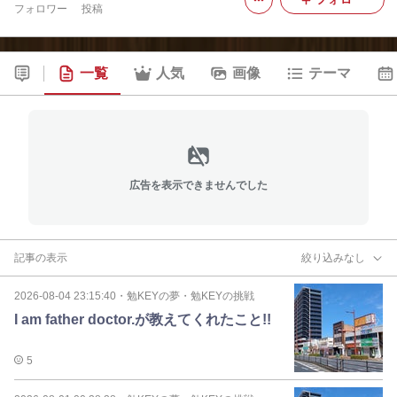
フォロワー
投稿
一覧
人気
画像
テーマ
広告を表示できませんでした
記事の表示
絞り込みなし
2026-08-04 23:15:40
・
勉KEYの夢・勉KEYの挑戦
I am father doctor.が教えてくれたこと!!
5