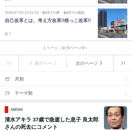
2026-07-03 22:53:10
・
勉KEYの夢・勉KEYの挑戦
自己改革とは、考え方改革!!根っこ改革!!
7
1
ページ（全
76
ページ中）
前のページ
次のページ
月別
テーマ別
ABEMA
清水アキラ 37歳で急逝した息子 良太郎
さんの死去にコメント