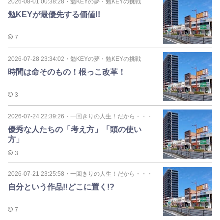
2026-08-01 00:38:28
・
勉KEYの夢・勉KEYの挑戦
勉KEYが最優先する価値!!
7
2026-07-28 23:34:02
・
勉KEYの夢・勉KEYの挑戦
時間は命そのもの！根っこ改革！
3
2026-07-24 22:39:26
・
一回きりの人生！だから・・・
優秀な人たちの「考え方」「頭の使い
方」
3
2026-07-21 23:25:58
・
一回きりの人生！だから・・・
自分という作品!!どこに置く!?
7