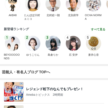
AKB48
たんぽぽ川村
北村総一朗
北別府学
OCHA NORM
エミコ
A
新登場ランキング
すべて見る
1
2
3
4
5
BEYOOOOO
ゆうこりん
島倉りか
石 安伊
蒼井心音
NDS
芸能人・有名人ブログ TOPへ
レジェンド松下のなんでもプレゼン！
Amebaトピックス
2時間前