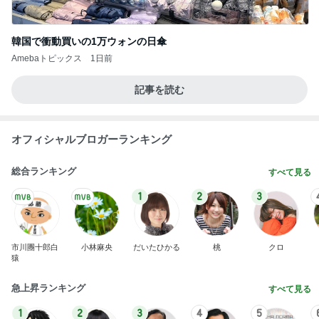
韓国で衝動買いの1万ウォンの日傘
Amebaトピックス
1日前
記事を読む
オフィシャルブロガーランキング
総合ランキング
すべて見る
1
2
3
市川團十郎白
小林麻央
だいたひかる
桃
クロ
猿
急上昇ランキング
すべて見る
1
2
3
4
5