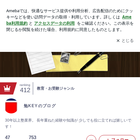
勉KEYのブログ
アプリをダウンロードして
ブログの更新通知
を受け取りまし
開く
ょう。
ranking
教育・お受験ジャンル
412
勉KEYのブログ
30年以上塾業界。 長年重ねた経験や知識が 少しでも役に立てれば嬉しいで
す！
47
753
フォロー