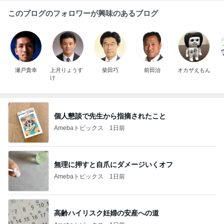
このブログのフォロワーが興味のあるブログ
瀬戸貴幸
上月りょうす
柴田巧
前田治
オカザえもん
け
個人懇談で先生から指摘されたこと
Amebaトピックス
1日前
無理に押すと自爪にダメージいくオフ
Amebaトピックス
1日前
高齢ハイリスク妊婦の安産への道