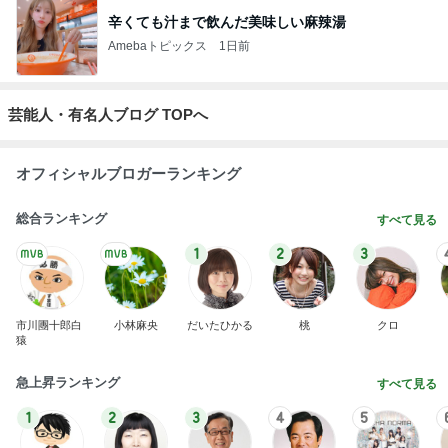
辛くても汁まで飲んだ美味しい麻辣湯
Amebaトピックス
1日前
芸能人・有名人ブログ TOPへ
オフィシャルブロガーランキング
総合ランキング
すべて見る
1
2
3
市川團十郎白
小林麻央
だいたひかる
桃
クロ
猿
急上昇ランキング
すべて見る
1
2
3
4
5