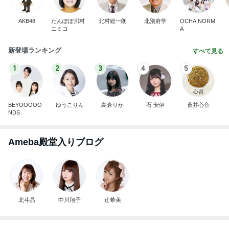
AKB48
たんぽぽ川村
北村総一朗
北別府学
OCHA NORM
エミコ
A
新登場ランキング
すべて見る
1
2
3
4
5
BEYOOOOO
ゆうこりん
島倉りか
石 安伊
蒼井心音
NDS
Ameba殿堂入りブログ
北斗晶
中川翔子
辻希美