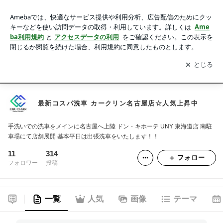
最新コスパ洗車 カークリン名古屋店☆人気上昇中
アプリをダウンロードして
ブログの更新通知
を受け取りまし
開く
ょう。
car clean ホーム
料金 基本メニュー＋新オプション
蘇る輝き ヘッド
最新コスパ洗車 カークリン名古屋店☆人気上昇中
手洗いでの洗車をメインに名古屋へ上陸 ドン・キホーテ UNY 東海道店 南駐
車場にて店舗展開 基本平日は出張洗車をいたします！！
11
314
フォロー
フォロワー
投稿
一覧
人気
画像
テーマ