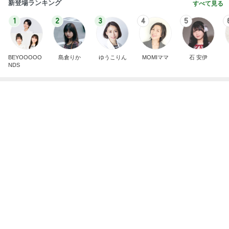
新登場ランキング
すべて見る
1
2
3
4
5
BEYOOOOO
島倉りか
ゆうこりん
MOMIママ
石 安伊
NDS