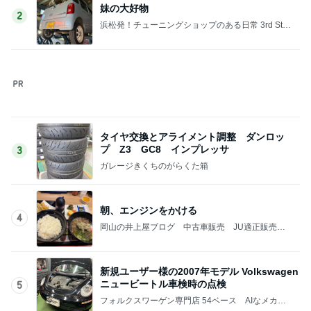
妹の大好物
2
浜松発！チューニングショップのある日常 3rd Sta
ge
タイヤ交換とアライメント調整 ダンロッ
プ Z3 GC8 インプレッサ
3
ガレージきくちのがらくた箱
朝、エンジンをかける
4
岡山の井上屋ブログ 中古車販売 JU適正販売
店 売却サービスつついっぱい
新規ユーザー様の2007年モデル Volkswagen
ニュービートル車検時の点検
5
フォルクスワーゲン専門店 54ベース AIなメカニ
ック日記