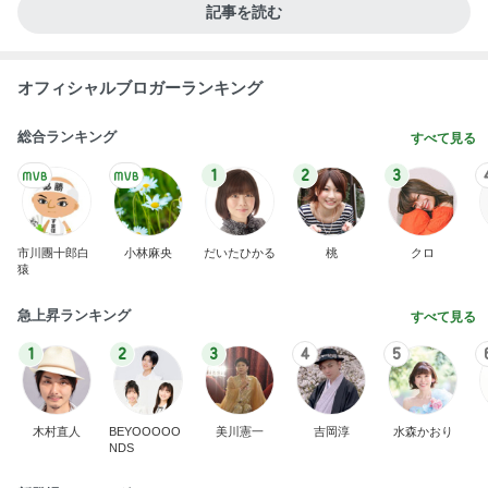
記事を読む
オフィシャルブロガーランキング
総合ランキング
すべて見る
1
2
3
市川團十郎白
小林麻央
だいたひかる
桃
クロ
猿
急上昇ランキング
すべて見る
1
2
3
4
5
木村直人
BEYOOOOO
美川憲一
吉岡淳
水森かおり
NDS