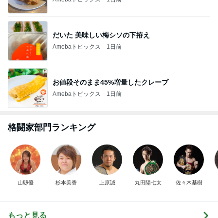
だいた 美味しい梅シソの下拵え
Amebaトピックス
1日前
お値段そのまま45%増量したクレープ
Amebaトピックス
1日前
格闘家部門ランキング
山縣優
杉本美香
上原誠
丸田陽七太
佐々木基樹
もっと見る