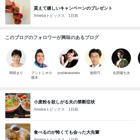
貰えて嬉しいキャンペーンのプレゼント
Amebaトピックス
1日前
このブログのフォロワーが興味のあるブログ
岡部まり
アントニオ小
yoshikokishino
柴田巧
丸田陽七太
猪木
小麦粉を欲しがる夫の禁断症状
Amebaトピックス
1日前
食べるのが怖くても会った大先輩
Amebaトピックス
1日前