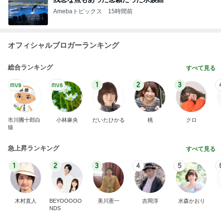
総合ランキング
すべて見る
1
2
3
市川團十郎白
小林麻央
だいたひかる
桃
クロ
猿
急上昇ランキング
すべて見る
1
2
3
4
5
木村直人
BEYOOOOO
美川憲一
吉岡淳
水森かおり
NDS
新登場ランキング
すべて見る
1
2
3
4
5