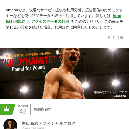
内山高志オフィシャルブログ Powered by Ameba
アプリをダウンロードして
ブログの更新通知
を受け取りまし
開く
ょう。
ranking
42
格闘家部門
内山高志オフィシャルブログ
Powered by Ameba