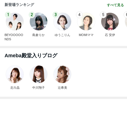
BEYOOOOO
島倉りか
ゆうこりん
MOMIママ
石 安伊
NDS
Ameba殿堂入りブログ
北斗晶
中川翔子
辻希美