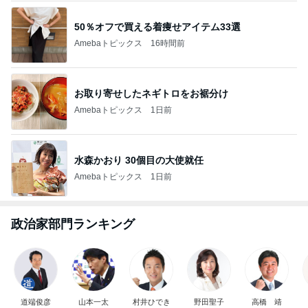
50％オフで買える着痩せアイテム33選
Amebaトピックス
16時間前
お取り寄せしたネギトロをお裾分け
Amebaトピックス
1日前
水森かおり 30個目の大使就任
Amebaトピックス
1日前
政治家部門ランキング
道端俊彦
山本一太
村井ひでき
野田聖子
高橋 靖