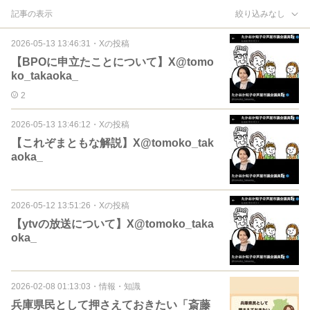
記事の表示
絞り込みなし
2026-05-13 13:46:31
・
Xの投稿
【BPOに申立たことについて】X@tomo
ko_takaoka_
2
2026-05-13 13:46:12
・
Xの投稿
【これぞまともな解説】X@tomoko_tak
aoka_
2026-05-12 13:51:26
・
Xの投稿
【ytvの放送について】X@tomoko_taka
oka_
2026-02-08 01:13:03
・
情報・知識
兵庫県民として押さえておきたい「斎藤