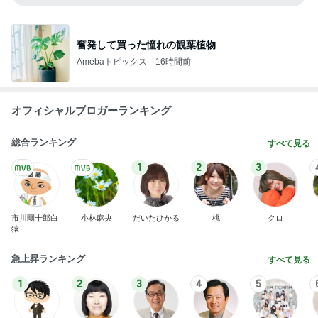
オフィシャルブロガーランキング
総合ランキング
すべて見る
1
2
3
市川團十郎白
小林麻央
だいたひかる
桃
クロ
猿
急上昇ランキング
すべて見る
1
2
3
4
5
AKB48
たんぽぽ川村
北村総一朗
北別府学
OCHA NORM
エミコ
A
新登場ランキング
すべて見る