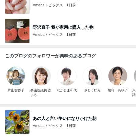
Amebaトピックス
1日前
野沢直子 我が家用に購入した物
Amebaトピックス
1日前
このブログのフォロワーが興味のあるブログ
片山智香子
参議院議員 森
なかじま和代
さとうゆみ
尾崎 あや子
東
まさこ
議
あの人と言い争いになりかけた朝
Amebaトピックス
1日前