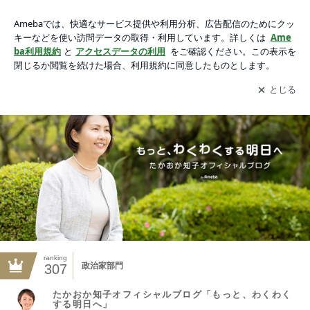
たかおか知子オフィシャルブログ「もっと、わくわくする明日
へ」 Powered by Ameba
アプリをダウンロードして
ブログの更新通知
を受け取りまし
開く
ょう。
ranking
政治家部門
307
たかおか知子オフィシャルブログ「もっと、わくわく
する明日へ」