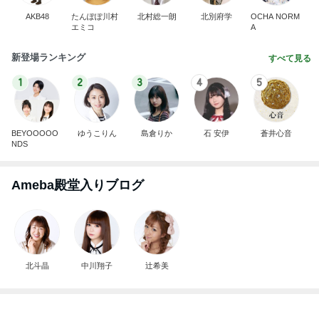
1
2
3
4
5
BEYOOOOO
ゆうこりん
島倉りか
石 安伊
蒼井心音
NDS
Ameba殿堂入りブログ
北斗晶
中川翔子
辻希美