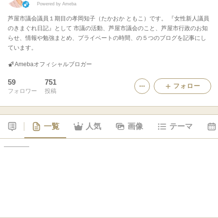
Powered by Ameba
芦屋市議会議員１期目の孝岡知子（たかおか ともこ）です。 『女性新人議員
のきまぐれ日記』として 市議の活動、芦屋市議会のこと、芦屋市行政のお知
らせ、情報や勉強まとめ、プライベートの時間、の５つのブログを記事にし
ています。
Amebaオフィシャルブロガー
59
751
フォロー
フォロワー
投稿
一覧
人気
画像
テーマ